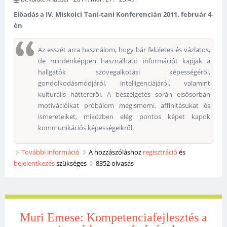
Előadás a IV. Miskolci Taní-tani Konferencián 2011. február 4-
én
Az esszét arra használom, hogy bár felületes és vázlatos,
de mindenképpen használható információt kapjak a
hallgatók szövegalkotási képességéről,
gondolkodásmódjáról, intelligenciájáról, valamint
kulturális hátteréről. A beszélgetés során elsősorban
motivációikat próbálom megismerni, affinitásukat és
ismereteiket, miközben elég pontos képet kapok
kommunikációs képességeikről.
További információ
Eszterág Ildikó: Cím nélkül tartalommal
A hozzászóláshoz
regisztráció
és
bejelentkezés
szükséges
kapcsolatosan
8352 olvasás
Muri Emese: Kompetenciafejlesztés a