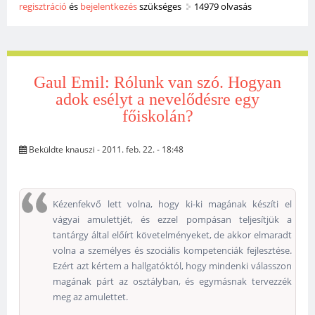
regisztráció
és
bejelentkezés
találkoztak tartalommal kapcsolatosan
szükséges
14979 olvasás
Gaul Emil: Rólunk van szó. Hogyan
adok esélyt a nevelődésre egy
főiskolán?
Beküldte
knauszi
- 2011. feb. 22. - 18:48
Kézenfekvő lett volna, hogy ki-ki magának készíti el
vágyai amulettjét, és ezzel pompásan teljesítjük a
tantárgy által előírt követelményeket, de akkor elmaradt
volna a személyes és szociális kompetenciák fejlesztése.
Ezért azt kértem a hallgatóktól, hogy mindenki válasszon
magának párt az osztályban, és egymásnak tervezzék
meg az amulettet.