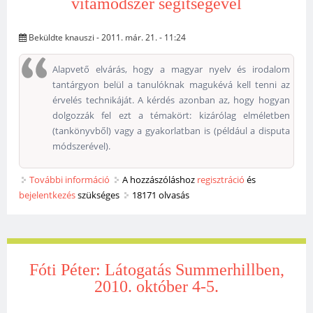
vitamódszer segítségével
Beküldte
knauszi
- 2011. már. 21. - 11:24
Alapvető elvárás, hogy a magyar nyelv és irodalom
tantárgyon belül a tanulóknak magukévá kell tenni az
érvelés technikáját. A kérdés azonban az, hogy hogyan
dolgozzák fel ezt a témakört: kizárólag elméletben
(tankönyvből) vagy a gyakorlatban is (például a disputa
módszerével).
További információ
Muri Emese: Kompetenciafejlesztés a
A hozzászóláshoz
regisztráció
és
bejelentkezés
szükséges
vitamódszer segítségével tartalommal
18171 olvasás
kapcsolatosan
Fóti Péter: Látogatás Summerhillben,
2010. október 4-5.