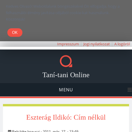
Kedves Olvasó! Weboldalunk böngészésével Ön elfogadja, hogy a
felhasználói élmény javítása céljából cookie-kat használunk.
Köszönjük!
Impresszum
Jogi nyilatkozat
A logóról
Taní-tani Online
MENU
Eszterág Ildikó: Cím nélkül
Beküldte
knauszi
- 2011. már. 27. - 23:49