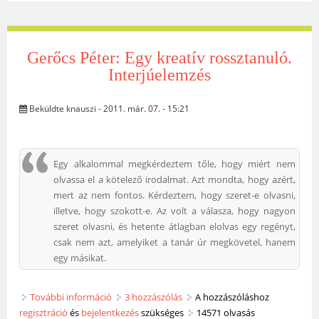
Gerőcs Péter: Egy kreatív rossztanuló.
Interjúelemzés
Beküldte
knauszi
- 2011. már. 07. - 15:21
Egy alkalommal megkérdeztem tőle, hogy miért nem
olvassa el a kötelező irodalmat. Azt mondta, hogy azért,
mert az nem fontos. Kérdeztem, hogy szeret-e olvasni,
illetve, hogy szokott-e. Az volt a válasza, hogy nagyon
szeret olvasni, és hetente átlagban elolvas egy regényt,
csak nem azt, amelyiket a tanár úr megkövetel, hanem
egy másikat.
További információ
Gerőcs Péter: Egy kreatív rossztanuló.
3 hozzászólás
A hozzászóláshoz
regisztráció
és
bejelentkezés
Interjúelemzés tartalommal kapcsolatosan
szükséges
14571 olvasás