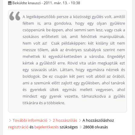
Beküldte
knauszi
- 2011. már. 13. - 10:38
A legelképesztőbb persze a közösségi gyűlés volt, amitől
féltem is, arra gondolva, hogy egy olyan gyűlésre
csöppenünk be éppen, ahol semmi sem lesz, vagy csak a
szokásos erőltetett izé, amit felnőttek manipulálnak.
Nem volt az! Csak példaképpen: két kislány ült nem
messze tőlem, akik az érvényes szabályok szerint nem
mehettek ki egyedül-kettesben a városba. Engedélyt
kértek a gyűléstől erre. Rövid vita után megkapták ezt
egy szavazás után. Láttam, hogy egymásra néznek és
boldogok. De ez csupán két perc volt abból az órából,
ami a szemünk előtt zajlott egy gyűlésben, ahol tanárok
és gyerekek ültek egymás mellett vegyesen, ahol
mindezt egy gyerek vezette, támaszkodva a gyűlés
titkárára és a többiekre.
További információ
Fóti Péter: Látogatás Summerhillben, 2010.
2 hozzászólás
A hozzászóláshoz
regisztráció
és
bejelentkezés
október 4-5. tartalommal kapcsolatosan
szükséges
28608 olvasás