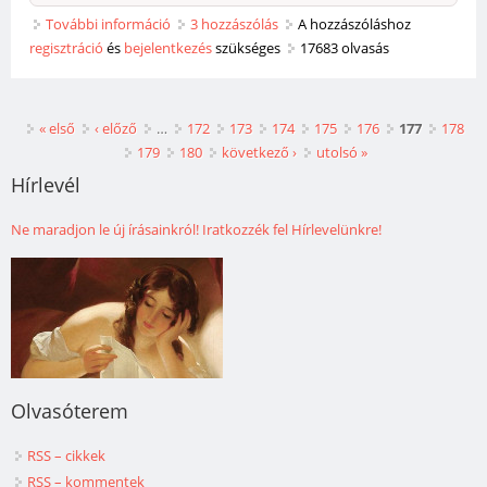
További információ
Gaul Emil: Rólunk van szó. Hogyan adok esélyt a
3 hozzászólás
A hozzászóláshoz
regisztráció
és
bejelentkezés
nevelődésre egy főiskolán? tartalommal
szükséges
17683 olvasás
kapcsolatosan
Oldalak
« első
‹ előző
…
172
173
174
175
176
177
178
179
180
következő ›
utolsó »
Hírlevél
Ne maradjon le új írásainkról! Iratkozzék fel Hírlevelünkre!
Olvasóterem
RSS – cikkek
RSS – kommentek