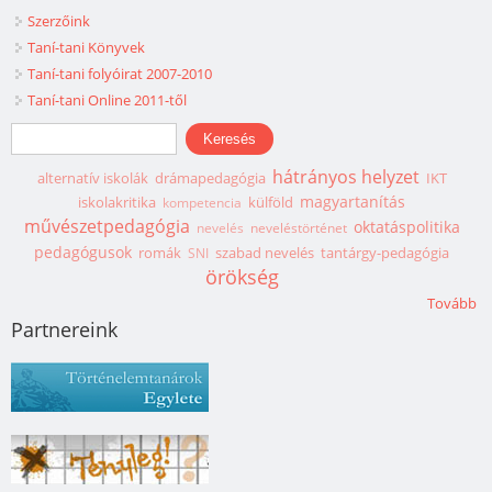
Szerzőink
Taní-tani Könyvek
Taní-tani folyóirat 2007-2010
Taní-tani Online 2011-től
Keresés űrlap
Keresés
hátrányos helyzet
alternatív iskolák
drámapedagógia
IKT
magyartanítás
iskolakritika
külföld
kompetencia
művészetpedagógia
oktatáspolitika
nevelés
neveléstörténet
pedagógusok
romák
szabad nevelés
tantárgy-pedagógia
SNI
örökség
Tovább
Partnereink