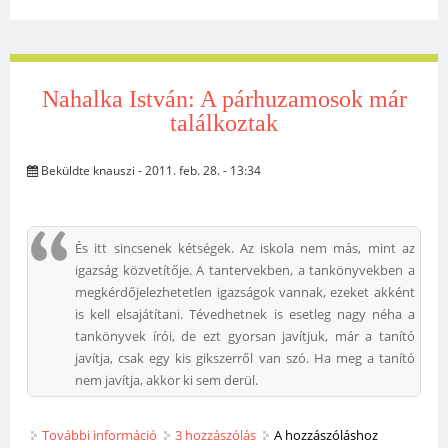
Nahalka István: A párhuzamosok már
találkoztak
Beküldte
knauszi
- 2011. feb. 28. - 13:34
És itt sincsenek kétségek. Az iskola nem más, mint az
igazság közvetítője. A tantervekben, a tankönyvekben a
megkérdőjelezhetetlen igazságok vannak, ezeket akként
is kell elsajátítani. Tévedhetnek is esetleg nagy néha a
tankönyvek írói, de ezt gyorsan javítjuk, már a tanító
javítja, csak egy kis gikszerről van szó. Ha meg a tanító
nem javítja, akkor ki sem derül.
További információ
Nahalka István: A párhuzamosok már
3 hozzászólás
A hozzászóláshoz