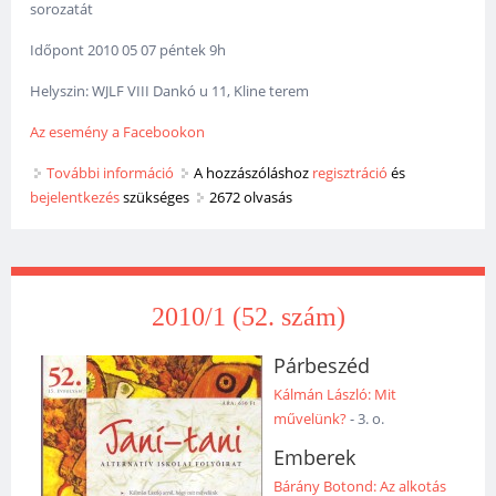
sorozatát
Időpont 2010 05 07 péntek 9h
Helyszin: WJLF VIII Dankó u 11, Kline terem
Az esemény a Facebookon
További információ
Oktatásszociológiai kutatások a 2000-es években
A hozzászóláshoz
regisztráció
és
bejelentkezés
szükséges
tartalommal kapcsolatosan
2672 olvasás
2010/1 (52. szám)
Párbeszéd
Kálmán László: Mit
művelünk?
- 3. o.
Emberek
Bárány Botond: Az alkotás