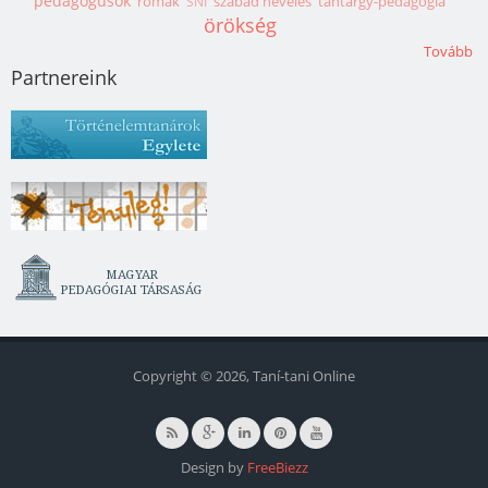
pedagógusok
romák
szabad nevelés
tantárgy-pedagógia
SNI
örökség
Tovább
Partnereink
Copyright © 2026, Taní-tani Online
Design by
FreeBiezz