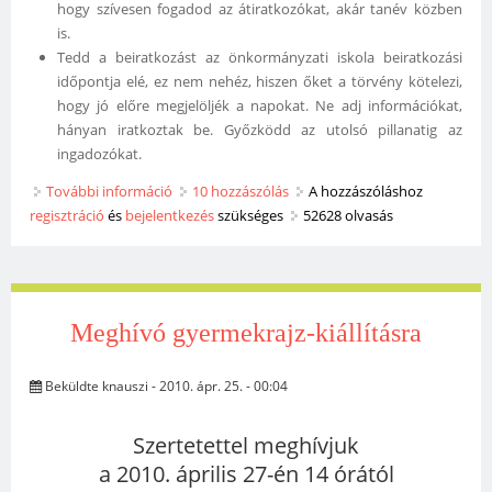
hogy szívesen fogadod az átiratkozókat, akár tanév közben
is.
Tedd a beiratkozást az önkormányzati iskola beiratkozási
időpontja elé, ez nem nehéz, hiszen őket a törvény kötelezi,
hogy jó előre megjelöljék a napokat. Ne adj információkat,
hányan iratkoztak be. Győzködd az utolsó pillanatig az
ingadozókat.
További információ
L. Ritók Nóra: Az egyházi iskolák és a szegregáció
10 hozzászólás
A hozzászóláshoz
regisztráció
és
bejelentkezés
tartalommal kapcsolatosan
szükséges
52628 olvasás
Meghívó gyermekrajz-kiállításra
Beküldte
knauszi
- 2010. ápr. 25. - 00:04
Szertetettel meghívjuk
a 2010. április 27-én 14 órától