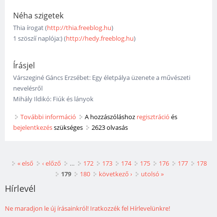
Néha szigetek
Thia írogat (
http://thia.freeblog.hu
)
1 szöszíí naplója:) (
http://hedy.freeblog.hu
)
Írásjel
Várszeginé Gáncs Erzsébet: Egy életpálya üzenete a művészeti
nevelésről
Mihály Ildikó: Fiúk és lányok
További információ
Megjelent a Taní-tani 51. száma (2009/4)
A hozzászóláshoz
regisztráció
és
bejelentkezés
szükséges
tartalommal kapcsolatosan
2623 olvasás
Oldalak
« első
‹ előző
…
172
173
174
175
176
177
178
179
180
következő ›
utolsó »
Hírlevél
Ne maradjon le új írásainkról! Iratkozzék fel Hírlevelünkre!