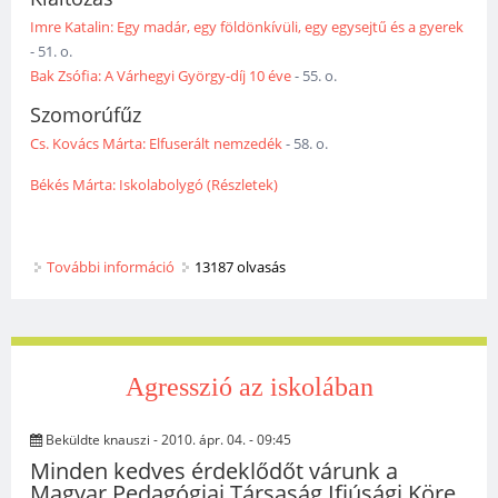
Imre Katalin: Egy madár, egy földönkívüli, egy egysejtű és a gyerek
- 51. o.
Bak Zsófia: A Várhegyi György-díj 10 éve
- 55. o.
Szomorúfűz
Cs. Kovács Márta: Elfuserált nemzedék
- 58. o.
Békés Márta: Iskolabolygó (Részletek)
További információ
2010/1 (52. szám) tartalommal kapcsolatosan
13187 olvasás
Agresszió az iskolában
Beküldte
knauszi
- 2010. ápr. 04. - 09:45
Minden kedves érdeklődőt várunk a
Magyar Pedagógiai Társaság Ifjúsági Köre