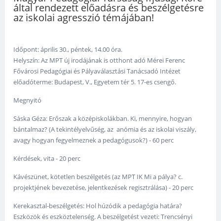
által rendezett előadásra és beszélgetésre
az iskolai agresszió témájában!
Időpont: április 30., péntek, 14.00 óra.
Helyszín: Az MPT új irodájának is otthont adó Mérei Ferenc
Fővárosi Pedagógiai és Pályaválasztási Tanácsadó Intézet
előadóterme: Budapest, V., Egyetem tér 5. 17-es csengő.
Megnyitó
Sáska Géza: Erőszak a középiskolákban. Ki, mennyire, hogyan
bántalmaz? (A tekintélyelvűség, az anómia és az iskolai viszály,
avagy hogyan fegyelmeznek a pedagógusok?) - 60 perc
Kérdések, vita - 20 perc
Kávészünet, kötetlen beszélgetés (az MPT IK Mi a pálya? c.
projektjének bevezetése, jelentkezések regisztrálása) - 20 perc
Kerekasztal-beszélgetés: Hol húzódik a pedagógia határa?
Eszközök és eszköztelenség. A beszélgetést vezeti: Trencsényi