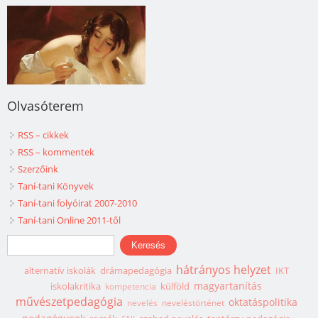
Olvasóterem
RSS – cikkek
RSS – kommentek
Szerzőink
Taní-tani Könyvek
Taní-tani folyóirat 2007-2010
Taní-tani Online 2011-től
Keresés űrlap
Keresés
hátrányos helyzet
alternatív iskolák
drámapedagógia
IKT
magyartanítás
iskolakritika
külföld
kompetencia
művészetpedagógia
oktatáspolitika
nevelés
neveléstörténet