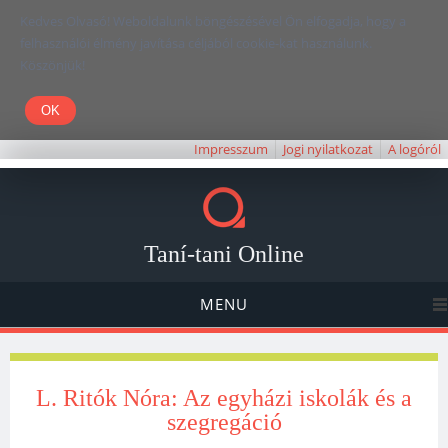
Kedves Olvasó! Weboldalunk böngészésével Ön elfogadja, hogy a
felhasználói élmény javítása céljából cookie-kat használunk.
Köszönjük!
Impresszum
Jogi nyilatkozat
A logóról
Taní-tani Online
MENU
L. Ritók Nóra: Az egyházi iskolák és a
szegregáció