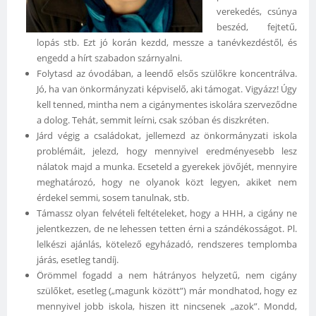
verekedés, csúnya
beszéd, fejtetű,
lopás stb. Ezt jó korán kezdd, messze a tanévkezdéstől, és
engedd a hírt szabadon szárnyalni.
Folytasd az óvodában, a leendő elsős szülőkre koncentrálva.
Jó, ha van önkormányzati képviselő, aki támogat. Vigyázz! Úgy
kell tenned, mintha nem a cigánymentes iskolára szerveződne
a dolog. Tehát, semmit leírni, csak szóban és diszkréten.
Járd végig a családokat, jellemezd az önkormányzati iskola
problémáit, jelezd, hogy mennyivel eredményesebb lesz
nálatok majd a munka. Ecseteld a gyerekek jövőjét, mennyire
meghatározó, hogy ne olyanok közt legyen, akiket nem
érdekel semmi, sosem tanulnak, stb.
Támassz olyan felvételi feltételeket, hogy a HHH, a cigány ne
jelentkezzen, de ne lehessen tetten érni a szándékosságot. Pl.
lelkészi ajánlás, kötelező egyházadó, rendszeres templomba
járás, esetleg tandíj.
Örömmel fogadd a nem hátrányos helyzetű, nem cigány
szülőket, esetleg („magunk között”) már mondhatod, hogy ez
mennyivel jobb iskola, hiszen itt nincsenek „azok”. Mondd,