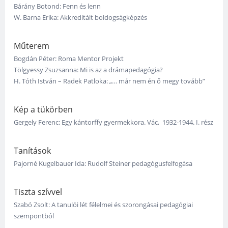
Bárány Botond: Fenn és lenn
W. Barna Erika: Akkreditált boldogságképzés
Műterem
Bogdán Péter: Roma Mentor Projekt
Tölgyessy Zsuzsanna: Mi is az a drámapedagógia?
H. Tóth István – Radek Patloka: „… már nem én ő megy tovább”
Kép a tükörben
Gergely Ferenc: Egy kántorffy gyermekkora. Vác, 1932-1944. I. rész
Tanítások
Pajorné Kugelbauer Ida: Rudolf Steiner pedagógusfelfogása
Tiszta szívvel
Szabó Zsolt: A tanulói lét félelmei és szorongásai pedagógiai
szempontból