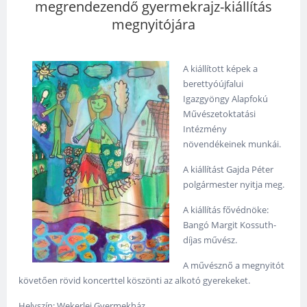
megrendezendő gyermekrajz-kiállítás
megnyitójára
A kiállított képek a
berettyóújfalui
Igazgyöngy Alapfokú
Művészetoktatási
Intézmény
növendékeinek munkái.
A kiállítást Gajda Péter
polgármester nyitja meg.
A kiállítás fővédnöke:
Bangó Margit Kossuth-
díjas művész.
A művésznő a megnyitót
követően rövid koncerttel köszönti az alkotó gyerekeket.
Helyszín: Wekerlei Gyermekház