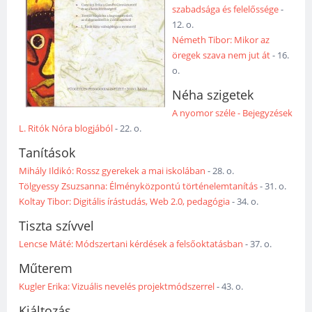
szabadsága és felelőssége
-
12. o.
Németh Tibor: Mikor az
öregek szava nem jut át
- 16.
o.
Néha szigetek
A nyomor széle - Bejegyzések
L. Ritók Nóra blogjából
- 22. o.
Tanítások
Mihály Ildikó: Rossz gyerekek a mai iskolában
- 28. o.
Tölgyessy Zsuzsanna: Élményközpontú történelemtanítás
- 31. o.
Koltay Tibor: Digitális írástudás, Web 2.0, pedagógia
- 34. o.
Tiszta szívvel
Lencse Máté: Módszertani kérdések a felsőoktatásban
- 37. o.
Műterem
Kugler Erika: Vizuális nevelés projektmódszerrel
- 43. o.
Kiáltozás