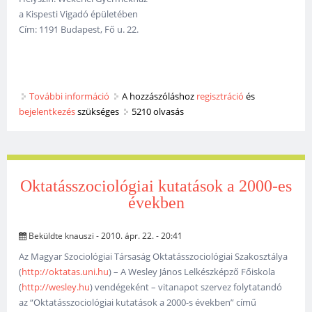
a Kispesti Vigadó épületében
Cím: 1191 Budapest, Fő u. 22.
További információ
Meghívó gyermekrajz-kiállításra tartalommal
A hozzászóláshoz
regisztráció
és
bejelentkezés
szükséges
kapcsolatosan
5210 olvasás
Oktatásszociológiai kutatások a 2000-es
években
Beküldte
knauszi
- 2010. ápr. 22. - 20:41
Az Magyar Szociológiai Társaság Oktatásszociológiai Szakosztálya
(
http://oktatas.uni.hu
) – A Wesley János Lelkészképző Főiskola
(
http://wesley.hu
) vendégeként – vitanapot szervez folytatandó
az “Oktatásszociológiai kutatások a 2000-s években” című