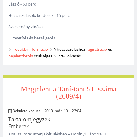
László - 60 perc
Hozzászólások, kérdések - 15 perc
Az esemény zárása
Filmvetítés és beszélgetés
További információ
Agresszió az iskolában tartalommal
A hozzászóláshoz
regisztráció
és
bejelentkezés
szükséges
kapcsolatosan
2786 olvasás
Megjelent a Taní-tani 51. száma
(2009/4)
Beküldte
knauszi
- 2010. már. 19. - 23:04
Tartalomjegyzék
Emberek
Knausz Imre: Interjú két ülésben – Horányi Gáborral II.