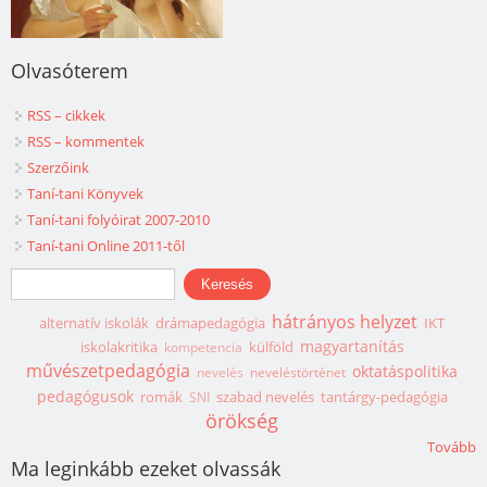
Olvasóterem
RSS – cikkek
RSS – kommentek
Szerzőink
Taní-tani Könyvek
Taní-tani folyóirat 2007-2010
Taní-tani Online 2011-től
Keresés űrlap
Keresés
hátrányos helyzet
alternatív iskolák
drámapedagógia
IKT
magyartanítás
iskolakritika
külföld
kompetencia
művészetpedagógia
oktatáspolitika
nevelés
neveléstörténet
pedagógusok
romák
szabad nevelés
tantárgy-pedagógia
SNI
örökség
Tovább
Ma leginkább ezeket olvassák