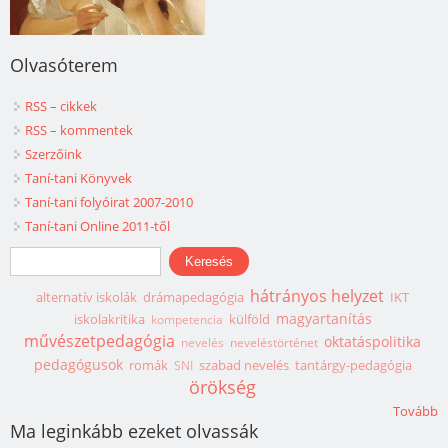
Olvasóterem
RSS – cikkek
RSS – kommentek
Szerzőink
Taní-tani Könyvek
Taní-tani folyóirat 2007-2010
Taní-tani Online 2011-től
Keresés űrlap
Keresés
hátrányos helyzet
alternatív iskolák
drámapedagógia
IKT
magyartanítás
iskolakritika
külföld
kompetencia
művészetpedagógia
oktatáspolitika
nevelés
neveléstörténet
pedagógusok
romák
szabad nevelés
tantárgy-pedagógia
SNI
örökség
Tovább
Ma leginkább ezeket olvassák