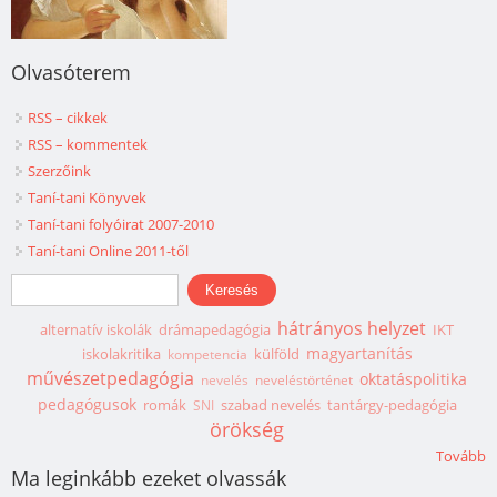
Olvasóterem
RSS – cikkek
RSS – kommentek
Szerzőink
Taní-tani Könyvek
Taní-tani folyóirat 2007-2010
Taní-tani Online 2011-től
Keresés űrlap
Keresés
hátrányos helyzet
alternatív iskolák
drámapedagógia
IKT
magyartanítás
iskolakritika
külföld
kompetencia
művészetpedagógia
oktatáspolitika
nevelés
neveléstörténet
pedagógusok
romák
szabad nevelés
tantárgy-pedagógia
SNI
örökség
Tovább
Ma leginkább ezeket olvassák