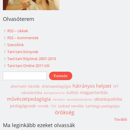
Olvasóterem
RSS – cikkek
RSS – kommentek
Szerzőink
Taní-tani Könyvek
Taní-tani folyóirat 2007-2010
Taní-tani Online 2011-től
Keresés űrlap
Keresés
hátrányos helyzet
alternatív iskolák
drámapedagógia
IKT
magyartanítás
iskolakritika
külföld
kompetencia
művészetpedagógia
oktatáspolitika
nevelés
neveléstörténet
pedagógusok
romák
szabad nevelés
tantárgy-pedagógia
SNI
örökség
Tovább
Ma leginkább ezeket olvassák