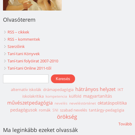
Olvasóterem
RSS – cikkek
RSS – kommentek
Szerzőink
Taní-tani Könyvek
Taní-tani folyóirat 2007-2010
Taní-tani Online 2011-től
Keresés űrlap
Keresés
hátrányos helyzet
alternatív iskolák
drámapedagógia
IKT
magyartanítás
iskolakritika
külföld
kompetencia
művészetpedagógia
oktatáspolitika
nevelés
neveléstörténet
pedagógusok
romák
szabad nevelés
tantárgy-pedagógia
SNI
örökség
Tovább
Ma leginkább ezeket olvassák