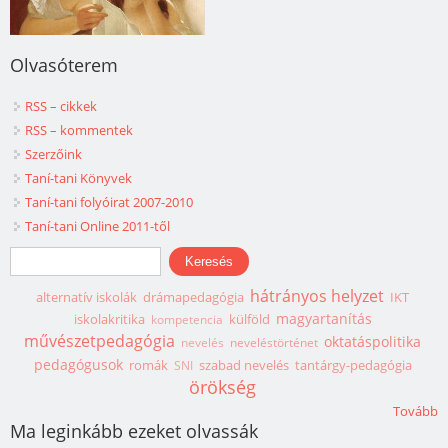
Olvasóterem
RSS – cikkek
RSS – kommentek
Szerzőink
Taní-tani Könyvek
Taní-tani folyóirat 2007-2010
Taní-tani Online 2011-től
Keresés űrlap
Keresés
hátrányos helyzet
alternatív iskolák
drámapedagógia
IKT
magyartanítás
iskolakritika
külföld
kompetencia
művészetpedagógia
oktatáspolitika
nevelés
neveléstörténet
pedagógusok
romák
szabad nevelés
tantárgy-pedagógia
SNI
örökség
Tovább
Ma leginkább ezeket olvassák