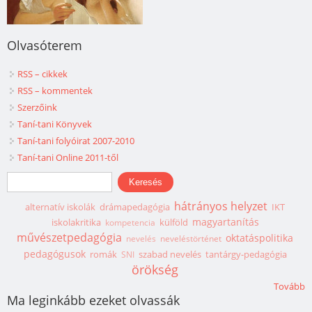
Olvasóterem
RSS – cikkek
RSS – kommentek
Szerzőink
Taní-tani Könyvek
Taní-tani folyóirat 2007-2010
Taní-tani Online 2011-től
Keresés űrlap
Keresés
hátrányos helyzet
alternatív iskolák
drámapedagógia
IKT
magyartanítás
iskolakritika
külföld
kompetencia
művészetpedagógia
oktatáspolitika
nevelés
neveléstörténet
pedagógusok
romák
szabad nevelés
tantárgy-pedagógia
SNI
örökség
Tovább
Ma leginkább ezeket olvassák