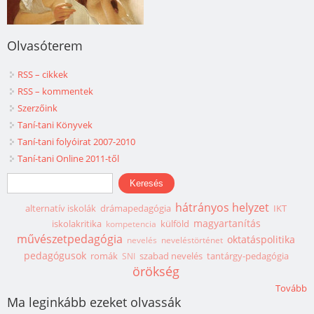
Olvasóterem
RSS – cikkek
RSS – kommentek
Szerzőink
Taní-tani Könyvek
Taní-tani folyóirat 2007-2010
Taní-tani Online 2011-től
Keresés űrlap
Keresés
hátrányos helyzet
alternatív iskolák
drámapedagógia
IKT
magyartanítás
iskolakritika
külföld
kompetencia
művészetpedagógia
oktatáspolitika
nevelés
neveléstörténet
pedagógusok
romák
szabad nevelés
tantárgy-pedagógia
SNI
örökség
Tovább
Ma leginkább ezeket olvassák