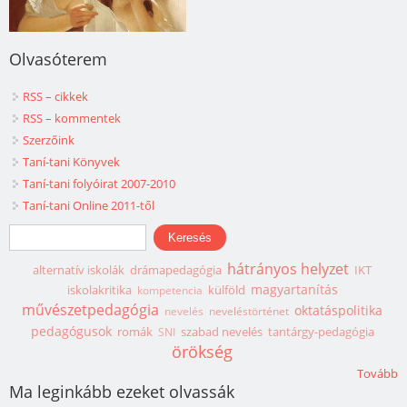
Olvasóterem
RSS – cikkek
RSS – kommentek
Szerzőink
Taní-tani Könyvek
Taní-tani folyóirat 2007-2010
Taní-tani Online 2011-től
Keresés űrlap
Keresés
hátrányos helyzet
alternatív iskolák
drámapedagógia
IKT
magyartanítás
iskolakritika
külföld
kompetencia
művészetpedagógia
oktatáspolitika
nevelés
neveléstörténet
pedagógusok
romák
szabad nevelés
tantárgy-pedagógia
SNI
örökség
Tovább
Ma leginkább ezeket olvassák