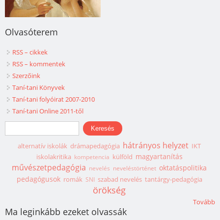
Olvasóterem
RSS – cikkek
RSS – kommentek
Szerzőink
Taní-tani Könyvek
Taní-tani folyóirat 2007-2010
Taní-tani Online 2011-től
Keresés űrlap
Keresés
hátrányos helyzet
alternatív iskolák
drámapedagógia
IKT
magyartanítás
iskolakritika
külföld
kompetencia
művészetpedagógia
oktatáspolitika
nevelés
neveléstörténet
pedagógusok
romák
szabad nevelés
tantárgy-pedagógia
SNI
örökség
Tovább
Ma leginkább ezeket olvassák