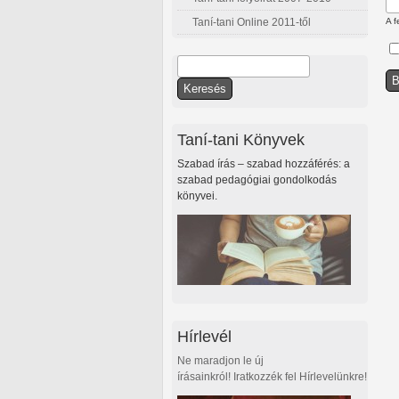
Taní-tani Online 2011-től
A f
Keresés
Keresés űrlap
Taní-tani Könyvek
Szabad írás – szabad hozzáférés: a
szabad pedagógiai gondolkodás
könyvei.
Hírlevél
Ne maradjon le új
írásainkról! Iratkozzék fel Hírlevelünkre!