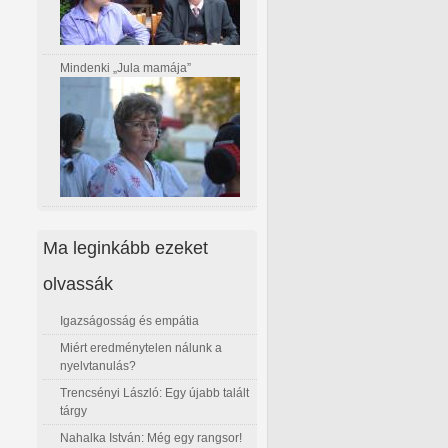
Mindenki „Jula mamája”
Ma leginkább ezeket
olvassák
Igazságosság és empátia
Miért eredménytelen nálunk a
nyelvtanulás?
Trencsényi László: Egy újabb talált
tárgy
Nahalka István: Még egy rangsor!