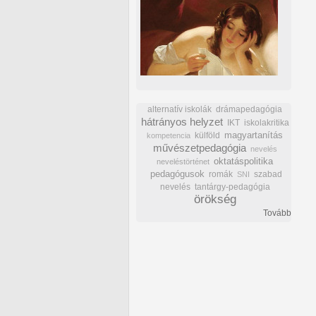
alternatív iskolák
drámapedagógia
hátrányos helyzet
IKT
iskolakritika
külföld
magyartanítás
kompetencia
művészetpedagógia
nevelés
oktatáspolitika
neveléstörténet
pedagógusok
romák
szabad
SNI
nevelés
tantárgy-pedagógia
örökség
Tovább