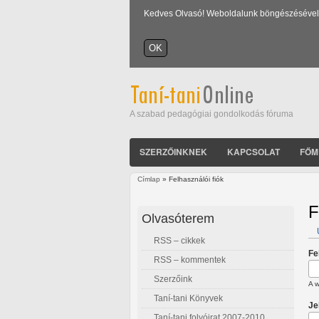
Kedves Olvasó! Weboldalunk böngészésével Ön
A szabad pedagógiai gondolkodás fóruma
SZERZŐINKNEK
KAPCSOLAT
FŐM
Címlap
» Felhasználói fiók
Jelenlegi hely
F
Olvasóterem
RSS – cikkek
E
Fe
RSS – kommentek
Szerzőink
A w
Taní-tani Könyvek
Je
Taní-tani folyóirat 2007-2010