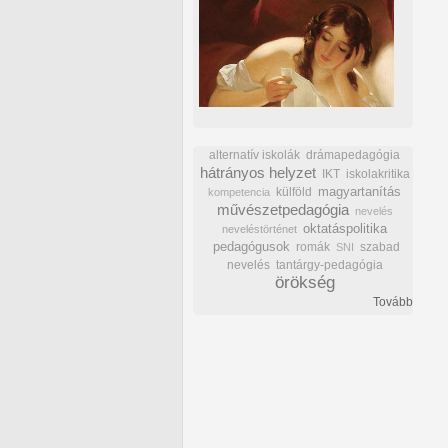
alternatív iskolák
drámapedagógia
hátrányos helyzet
IKT
iskolakritika
külföld
magyartanítás
kompetencia
művészetpedagógia
nevelés
oktatáspolitika
neveléstörténet
pedagógusok
romák
szabad
SNI
nevelés
tantárgy-pedagógia
örökség
Tovább