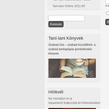
Taní-tani Online 2011-től
A f
Keresés
Keresés űrlap
Taní-tani Könyvek
Szabad írás – szabad hozzáférés: a
szabad pedagógiai gondolkodás
könyvei.
Hírlevél
Ne maradjon le új
írásainkról! Iratkozzék fel Hírlevelünkre!