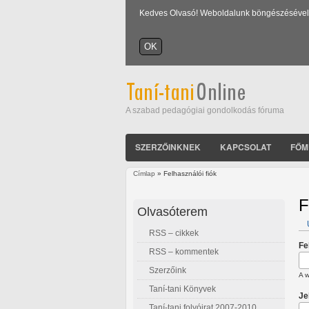
Kedves Olvasó! Weboldalunk böngészésével Ön
A szabad pedagógiai gondolkodás fóruma
SZERZŐINKNEK
KAPCSOLAT
FŐM
Címlap
» Felhasználói fiók
Jelenlegi hely
F
Olvasóterem
RSS – cikkek
E
Fe
RSS – kommentek
Szerzőink
A w
Taní-tani Könyvek
Je
Taní-tani folyóirat 2007-2010