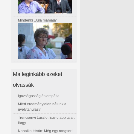
Mindenki „Jula mamája”
Ma leginkább ezeket
olvassák
Igazságosság és empátia
Miért eredménytelen nálunk a
nyelvtanulás?
Trencsényi László: Egy újabb talált
tárgy
Nahalka István: Még egy rangsor!