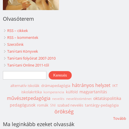
Olvasóterem
RSS – cikkek
RSS – kommentek
Szerzőink
Taní-tani Könyvek
Taní-tani folyóirat 2007-2010
Taní-tani Online 2011-től
Keresés űrlap
Keresés
hátrányos helyzet
alternatív iskolák
drámapedagógia
IKT
magyartanítás
iskolakritika
külföld
kompetencia
művészetpedagógia
oktatáspolitika
nevelés
neveléstörténet
pedagógusok
romák
szabad nevelés
tantárgy-pedagógia
SNI
örökség
Tovább
Ma leginkább ezeket olvassák