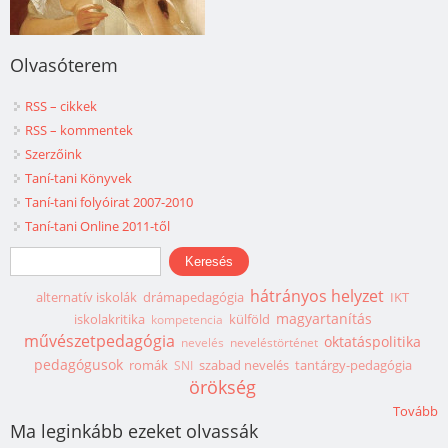
Olvasóterem
RSS – cikkek
RSS – kommentek
Szerzőink
Taní-tani Könyvek
Taní-tani folyóirat 2007-2010
Taní-tani Online 2011-től
Keresés űrlap
Keresés
hátrányos helyzet
alternatív iskolák
drámapedagógia
IKT
magyartanítás
iskolakritika
külföld
kompetencia
művészetpedagógia
oktatáspolitika
nevelés
neveléstörténet
pedagógusok
romák
szabad nevelés
tantárgy-pedagógia
SNI
örökség
Tovább
Ma leginkább ezeket olvassák