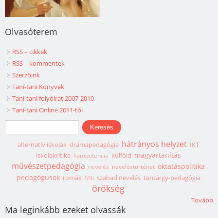
Olvasóterem
RSS – cikkek
RSS – kommentek
Szerzőink
Taní-tani Könyvek
Taní-tani folyóirat 2007-2010
Taní-tani Online 2011-től
Keresés űrlap
Keresés
hátrányos helyzet
alternatív iskolák
drámapedagógia
IKT
magyartanítás
iskolakritika
külföld
kompetencia
művészetpedagógia
oktatáspolitika
nevelés
neveléstörténet
pedagógusok
romák
szabad nevelés
tantárgy-pedagógia
SNI
örökség
Tovább
Ma leginkább ezeket olvassák