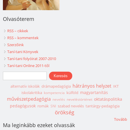
Olvasóterem
RSS – cikkek
RSS – kommentek
Szerzőink
Taní-tani Könyvek
Taní-tani folyóirat 2007-2010
Taní-tani Online 2011-től
Keresés űrlap
Keresés
hátrányos helyzet
alternatív iskolák
drámapedagógia
IKT
magyartanítás
iskolakritika
külföld
kompetencia
művészetpedagógia
oktatáspolitika
nevelés
neveléstörténet
pedagógusok
romák
szabad nevelés
tantárgy-pedagógia
SNI
örökség
Tovább
Ma leginkább ezeket olvassák