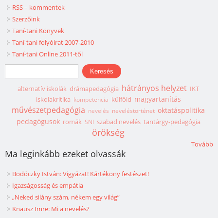
RSS – kommentek
Szerzőink
Taní-tani Könyvek
Taní-tani folyóirat 2007-2010
Taní-tani Online 2011-től
Keresés űrlap
Keresés
hátrányos helyzet
alternatív iskolák
drámapedagógia
IKT
magyartanítás
iskolakritika
külföld
kompetencia
művészetpedagógia
oktatáspolitika
nevelés
neveléstörténet
pedagógusok
romák
szabad nevelés
tantárgy-pedagógia
SNI
örökség
Tovább
Ma leginkább ezeket olvassák
Bodóczky István: Vigyázat! Kártékony festészet!
Igazságosság és empátia
„Neked silány szám, nékem egy világ”
Knausz Imre: Mi a nevelés?