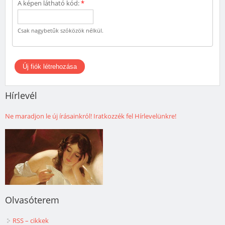
A képen látható kód:
*
Csak nagybetűk szóközök nélkül.
Hírlevél
Ne maradjon le új írásainkról! Iratkozzék fel Hírlevelünkre!
Olvasóterem
RSS – cikkek