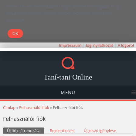
Kedves Olvasó! Weboldalunk böngészésével Ön elfogadja, hogy a
felhasználói élmény javítása céljából cookie-kat használunk.
Köszönjük!
Impresszum
Jogi nyilatkozat
A logóról
Taní-tani Online
MENU
Jelenlegi hely
Címlap
»
Felhasználói fiók
» Felhasználói fiók
Felhasználói fiók
Elsődleges fülek
Új fiók létrehozása
(aktív fül)
Bejelentkezés
Új jelszó igénylése