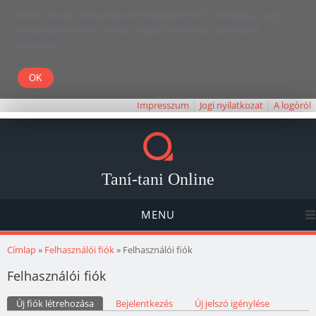
Kedves Olvasó! Weboldalunk böngészésével Ön elfogadja, hogy a
felhasználói élmény javítása céljából cookie-kat használunk.
Köszönjük!
Impresszum
Jogi nyilatkozat
A logóról
Taní-tani Online
MENU
Jelenlegi hely
Címlap
»
Felhasználói fiók
» Felhasználói fiók
Felhasználói fiók
Elsődleges fülek
Új fiók létrehozása
(aktív fül)
Bejelentkezés
Új jelszó igénylése