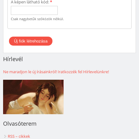
A képen látható kód:
*
Csak nagybetűk szóközök nélkül.
Hírlevél
Ne maradjon le új írásainkról! Iratkozzék fel Hírlevelünkre!
Olvasóterem
RSS – cikkek