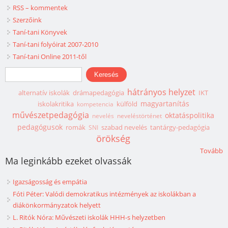
RSS – kommentek
Szerzőink
Taní-tani Könyvek
Taní-tani folyóirat 2007-2010
Taní-tani Online 2011-től
Keresés űrlap
Keresés
hátrányos helyzet
alternatív iskolák
drámapedagógia
IKT
magyartanítás
iskolakritika
külföld
kompetencia
művészetpedagógia
oktatáspolitika
nevelés
neveléstörténet
pedagógusok
romák
szabad nevelés
tantárgy-pedagógia
SNI
örökség
Tovább
Ma leginkább ezeket olvassák
Igazságosság és empátia
Fóti Péter: Valódi demokratikus intézmények az iskolákban a
diákönkormányzatok helyett
L. Ritók Nóra: Művészeti iskolák HHH-s helyzetben