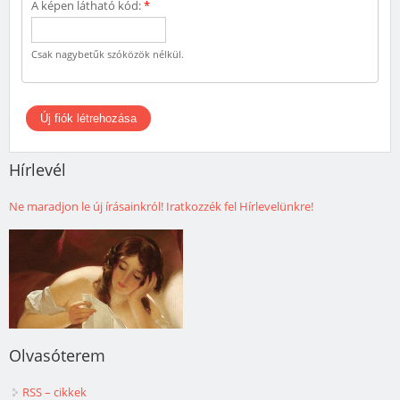
A képen látható kód:
*
Csak nagybetűk szóközök nélkül.
Hírlevél
Ne maradjon le új írásainkról! Iratkozzék fel Hírlevelünkre!
Olvasóterem
RSS – cikkek