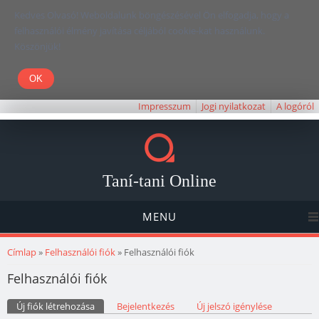
Kedves Olvasó! Weboldalunk böngészésével Ön elfogadja, hogy a
felhasználói élmény javítása céljából cookie-kat használunk.
Köszönjük!
Impresszum
Jogi nyilatkozat
A logóról
Taní-tani Online
MENU
Jelenlegi hely
Címlap
»
Felhasználói fiók
» Felhasználói fiók
Felhasználói fiók
Elsődleges fülek
Új fiók létrehozása
(aktív fül)
Bejelentkezés
Új jelszó igénylése