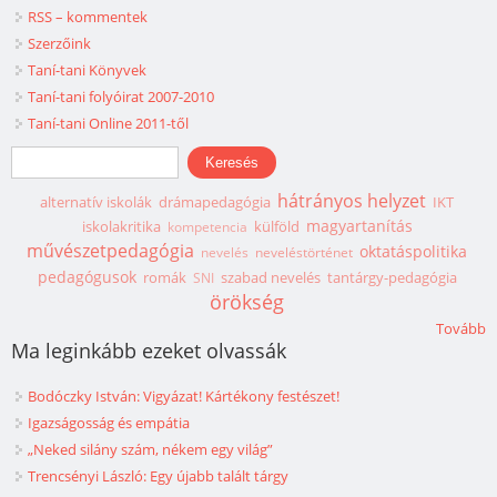
RSS – kommentek
Szerzőink
Taní-tani Könyvek
Taní-tani folyóirat 2007-2010
Taní-tani Online 2011-től
Keresés űrlap
Keresés
hátrányos helyzet
alternatív iskolák
drámapedagógia
IKT
magyartanítás
iskolakritika
külföld
kompetencia
művészetpedagógia
oktatáspolitika
nevelés
neveléstörténet
pedagógusok
romák
szabad nevelés
tantárgy-pedagógia
SNI
örökség
Tovább
Ma leginkább ezeket olvassák
Bodóczky István: Vigyázat! Kártékony festészet!
Igazságosság és empátia
„Neked silány szám, nékem egy világ”
Trencsényi László: Egy újabb talált tárgy