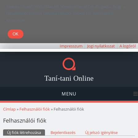
Kedves Olvasó! Weboldalunk böngészésével Ön elfogadja, hogy a
felhasználói élmény javítása céljából cookie-kat használunk.
Köszönjük!
Impresszum
Jogi nyilatkozat
A logóról
Taní-tani Online
MENU
Jelenlegi hely
Címlap
»
Felhasználói fiók
» Felhasználói fiók
Felhasználói fiók
Elsődleges fülek
Új fiók létrehozása
(aktív fül)
Bejelentkezés
Új jelszó igénylése