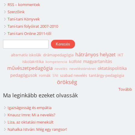
RSS – kommentek
Szerzőink
Taní-tani Könyvek
Taní-tani folyóirat 2007-2010
Taní-tani Online 2011-től
Keresés űrlap
Keresés
hátrányos helyzet
alternatív iskolák
drámapedagógia
IKT
magyartanítás
iskolakritika
külföld
kompetencia
művészetpedagógia
oktatáspolitika
nevelés
neveléstörténet
pedagógusok
romák
szabad nevelés
tantárgy-pedagógia
SNI
örökség
Tovább
Ma leginkább ezeket olvassák
Igazságosság és empátia
Knausz Imre: Mi a nevelés?
Liza, az oktatási menekült
Nahalka István: Még egy rangsor!