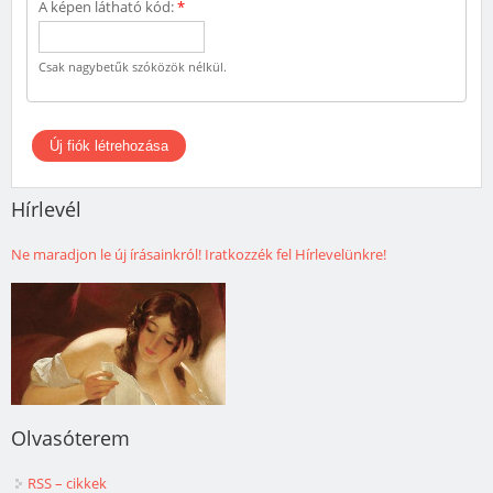
A képen látható kód:
*
Csak nagybetűk szóközök nélkül.
Hírlevél
Ne maradjon le új írásainkról! Iratkozzék fel Hírlevelünkre!
Olvasóterem
RSS – cikkek