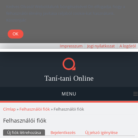
Kedves Olvasó! Weboldalunk böngészésével Ön elfogadja, hogy a
felhasználói élmény javítása céljából cookie-kat használunk.
Köszönjük!
Impresszum
Jogi nyilatkozat
A logóról
Taní-tani Online
MENU
Jelenlegi hely
Címlap
»
Felhasználói fiók
» Felhasználói fiók
Felhasználói fiók
Elsődleges fülek
Új fiók létrehozása
(aktív fül)
Bejelentkezés
Új jelszó igénylése