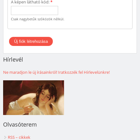
A képen látható kód:
*
Csak nagybetűk szóközök nélkül.
Hírlevél
Ne maradjon le új írásainkról! Iratkozzék fel Hírlevelünkre!
Olvasóterem
RSS – cikkek