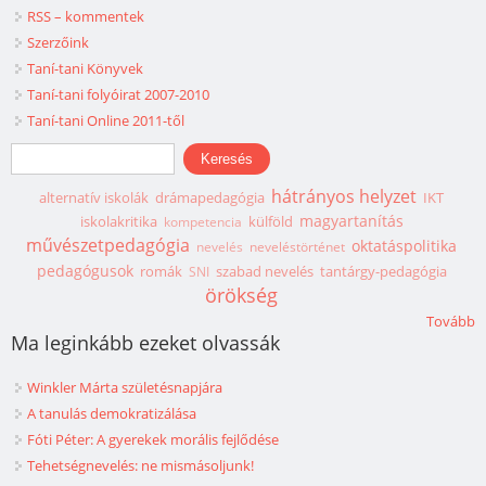
RSS – kommentek
Szerzőink
Taní-tani Könyvek
Taní-tani folyóirat 2007-2010
Taní-tani Online 2011-től
Keresés űrlap
Keresés
hátrányos helyzet
alternatív iskolák
drámapedagógia
IKT
magyartanítás
iskolakritika
külföld
kompetencia
művészetpedagógia
oktatáspolitika
nevelés
neveléstörténet
pedagógusok
romák
szabad nevelés
tantárgy-pedagógia
SNI
örökség
Tovább
Ma leginkább ezeket olvassák
Winkler Márta születésnapjára
A tanulás demokratizálása
Fóti Péter: A gyerekek morális fejlődése
Tehetségnevelés: ne mismásoljunk!