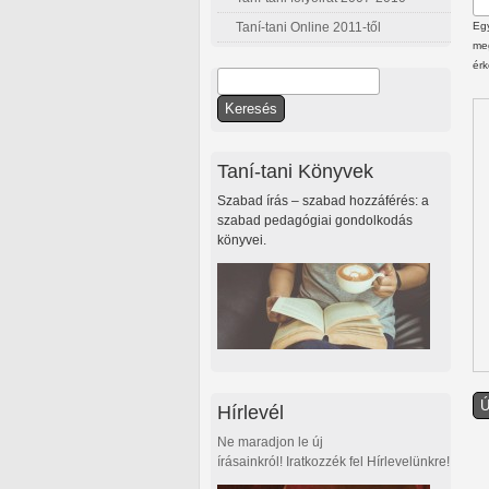
Taní-tani Online 2011-től
Egy
meg
érk
Keresés
Keresés űrlap
Taní-tani Könyvek
Szabad írás – szabad hozzáférés: a
szabad pedagógiai gondolkodás
könyvei.
Hírlevél
Ne maradjon le új
írásainkról! Iratkozzék fel Hírlevelünkre!