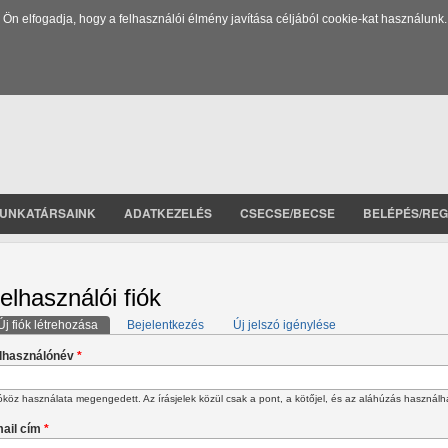
 elfogadja, hogy a felhasználói élmény javítása céljából cookie-kat használunk.
UNKATÁRSAINK
ADATKEZELÉS
CSECSE/BECSE
BELÉPÉS/REG
elhasználói fiók
Új fiók létrehozása
(aktív fül)
Bejelentkezés
Új jelszó igénylése
lsődleges fülek
lhasználónév
*
köz használata megengedett. Az írásjelek közül csak a pont, a kötőjel, és az aláhúzás használh
ail cím
*