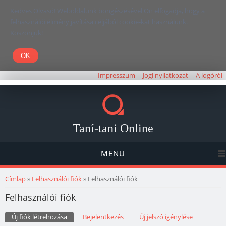
Kedves Olvasó! Weboldalunk böngészésével Ön elfogadja, hogy a
felhasználói élmény javítása céljából cookie-kat használunk.
Köszönjük!
Impresszum
Jogi nyilatkozat
A logóról
Taní-tani Online
MENU
Jelenlegi hely
Címlap
»
Felhasználói fiók
» Felhasználói fiók
Felhasználói fiók
Elsődleges fülek
Új fiók létrehozása
(aktív fül)
Bejelentkezés
Új jelszó igénylése