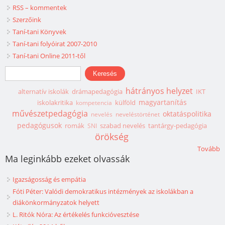
RSS – kommentek
Szerzőink
Taní-tani Könyvek
Taní-tani folyóirat 2007-2010
Taní-tani Online 2011-től
Keresés űrlap
Keresés
hátrányos helyzet
alternatív iskolák
drámapedagógia
IKT
magyartanítás
iskolakritika
külföld
kompetencia
művészetpedagógia
oktatáspolitika
nevelés
neveléstörténet
pedagógusok
romák
szabad nevelés
tantárgy-pedagógia
SNI
örökség
Tovább
Ma leginkább ezeket olvassák
Igazságosság és empátia
Fóti Péter: Valódi demokratikus intézmények az iskolákban a
diákönkormányzatok helyett
L. Ritók Nóra: Az értékelés funkcióvesztése