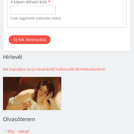
A képen látható kód:
*
Csak nagybetűk szóközök nélkül.
Hírlevél
Ne maradjon le új írásainkról! Iratkozzék fel Hírlevelünkre!
Olvasóterem
RSS – cikkek