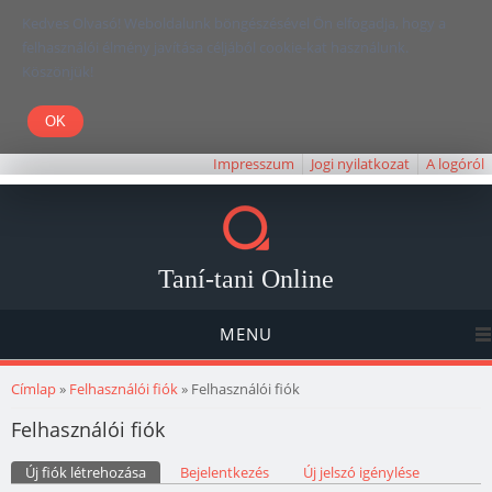
Kedves Olvasó! Weboldalunk böngészésével Ön elfogadja, hogy a
felhasználói élmény javítása céljából cookie-kat használunk.
Köszönjük!
Impresszum
Jogi nyilatkozat
A logóról
Taní-tani Online
MENU
Jelenlegi hely
Címlap
»
Felhasználói fiók
» Felhasználói fiók
Felhasználói fiók
Elsődleges fülek
Új fiók létrehozása
(aktív fül)
Bejelentkezés
Új jelszó igénylése