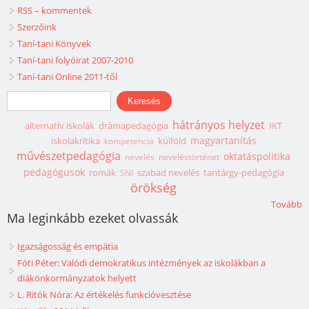
RSS – kommentek
Szerzőink
Taní-tani Könyvek
Taní-tani folyóirat 2007-2010
Taní-tani Online 2011-től
Keresés űrlap
Keresés
hátrányos helyzet
alternatív iskolák
drámapedagógia
IKT
magyartanítás
iskolakritika
külföld
kompetencia
művészetpedagógia
oktatáspolitika
nevelés
neveléstörténet
pedagógusok
romák
szabad nevelés
tantárgy-pedagógia
SNI
örökség
Tovább
Ma leginkább ezeket olvassák
Igazságosság és empátia
Fóti Péter: Valódi demokratikus intézmények az iskolákban a
diákönkormányzatok helyett
L. Ritók Nóra: Az értékelés funkcióvesztése