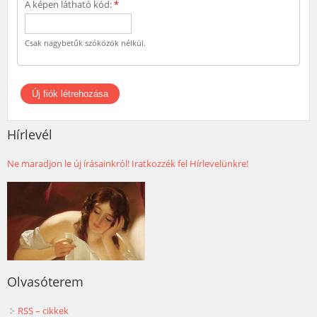
A képen látható kód:
*
Csak nagybetűk szóközök nélkül.
Hírlevél
Ne maradjon le új írásainkról! Iratkozzék fel Hírlevelünkre!
Olvasóterem
RSS – cikkek