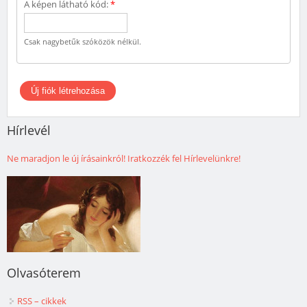
A képen látható kód:
*
Csak nagybetűk szóközök nélkül.
Hírlevél
Ne maradjon le új írásainkról! Iratkozzék fel Hírlevelünkre!
Olvasóterem
RSS – cikkek