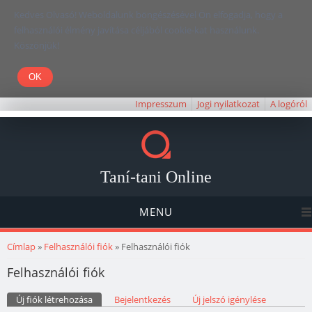
Kedves Olvasó! Weboldalunk böngészésével Ön elfogadja, hogy a
felhasználói élmény javítása céljából cookie-kat használunk.
Köszönjük!
Impresszum
Jogi nyilatkozat
A logóról
Taní-tani Online
MENU
Jelenlegi hely
Címlap
»
Felhasználói fiók
» Felhasználói fiók
Felhasználói fiók
Elsődleges fülek
Új fiók létrehozása
(aktív fül)
Bejelentkezés
Új jelszó igénylése