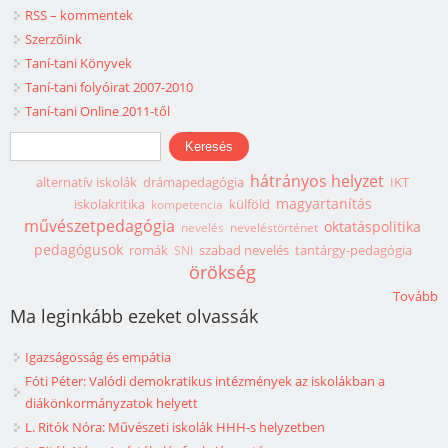
RSS – kommentek
Szerzőink
Taní-tani Könyvek
Taní-tani folyóirat 2007-2010
Taní-tani Online 2011-től
Keresés űrlap
Keresés
hátrányos helyzet
alternatív iskolák
drámapedagógia
IKT
magyartanítás
iskolakritika
külföld
kompetencia
művészetpedagógia
oktatáspolitika
nevelés
neveléstörténet
pedagógusok
romák
szabad nevelés
tantárgy-pedagógia
SNI
örökség
Tovább
Ma leginkább ezeket olvassák
Igazságosság és empátia
Fóti Péter: Valódi demokratikus intézmények az iskolákban a
diákönkormányzatok helyett
L. Ritók Nóra: Művészeti iskolák HHH-s helyzetben