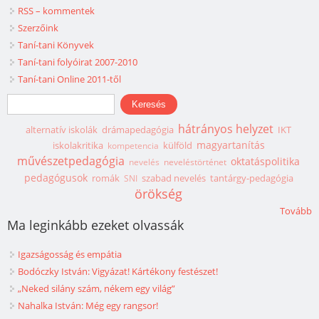
RSS – kommentek
Szerzőink
Taní-tani Könyvek
Taní-tani folyóirat 2007-2010
Taní-tani Online 2011-től
Keresés űrlap
Keresés
hátrányos helyzet
alternatív iskolák
drámapedagógia
IKT
magyartanítás
iskolakritika
külföld
kompetencia
művészetpedagógia
oktatáspolitika
nevelés
neveléstörténet
pedagógusok
romák
szabad nevelés
tantárgy-pedagógia
SNI
örökség
Tovább
Ma leginkább ezeket olvassák
Igazságosság és empátia
Bodóczky István: Vigyázat! Kártékony festészet!
„Neked silány szám, nékem egy világ”
Nahalka István: Még egy rangsor!