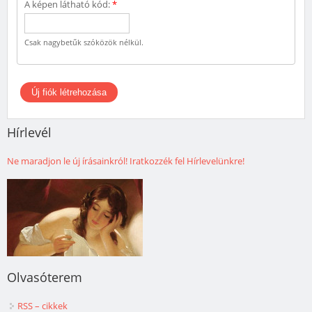
A képen látható kód:
*
Csak nagybetűk szóközök nélkül.
Hírlevél
Ne maradjon le új írásainkról! Iratkozzék fel Hírlevelünkre!
Olvasóterem
RSS – cikkek