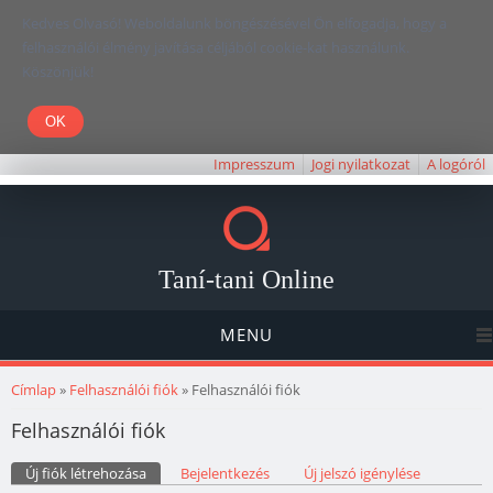
Kedves Olvasó! Weboldalunk böngészésével Ön elfogadja, hogy a
felhasználói élmény javítása céljából cookie-kat használunk.
Köszönjük!
Impresszum
Jogi nyilatkozat
A logóról
Taní-tani Online
MENU
Jelenlegi hely
Címlap
»
Felhasználói fiók
» Felhasználói fiók
Felhasználói fiók
Elsődleges fülek
Új fiók létrehozása
(aktív fül)
Bejelentkezés
Új jelszó igénylése