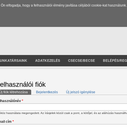
 elfogadja, hogy a felhasználói élmény javítása céljából cookie-kat használunk.
UNKATÁRSAINK
ADATKEZELÉS
CSECSE/BECSE
BELÉPÉS/REG
elhasználói fiók
Új fiók létrehozása
(aktív fül)
Bejelentkezés
Új jelszó igénylése
lsődleges fülek
lhasználónév
*
köz használata megengedett. Az írásjelek közül csak a pont, a kötőjel, és az aláhúzás használh
ail cím
*