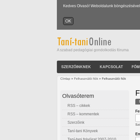
Kedves Olvasó! Weboldalunk böngészésével Ön
A szabad pedagógiai gondolkodás fóruma
SZERZŐINKNEK
KAPCSOLAT
FŐM
Címlap
»
Felhasználói fiók
» Felhasználói fiók
Jelenlegi hely
F
Olvasóterem
RSS – cikkek
E
Fe
RSS – kommentek
Szerzőink
Szó
Taní-tani Könyvek
Em
Taní-tani folyóirat 2007-2010