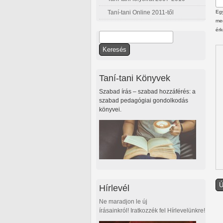
Taní-tani Online 2011-től
Egy
meg
érk
Keresés
Keresés űrlap
Taní-tani Könyvek
Szabad írás – szabad hozzáférés: a
szabad pedagógiai gondolkodás
könyvei.
Hírlevél
Ne maradjon le új
írásainkról! Iratkozzék fel Hírlevelünkre!