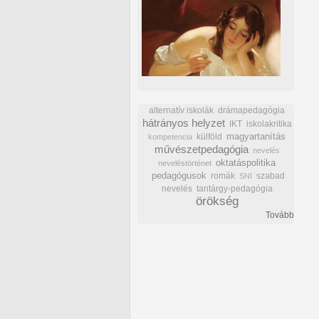
alternatív iskolák
drámapedagógia
hátrányos helyzet
IKT
iskolakritika
külföld
magyartanítás
kompetencia
művészetpedagógia
nevelés
oktatáspolitika
neveléstörténet
pedagógusok
romák
szabad
SNI
nevelés
tantárgy-pedagógia
örökség
Tovább