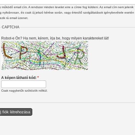
 működő email cím. A rendszer minden levelet erre a címre fog küldeni. Az email cím nem jelenik
 nyilvánosan, és csak új jelszó kérése során, vagy értesítő szolgáltatások igénybevétele esetén
ezik rá email üzenet.
CAPTCHA
Robot-e Ön? Ha nem, kérem, írja be, hogy milyen karaktereket lát!
A képen látható kód:
*
Csak nagybetűk szóközök nélkül.