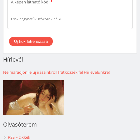
A képen látható kód:
*
Csak nagybetűk szóközök nélkül.
Hírlevél
Ne maradjon le új írásainkról! Iratkozzék fel Hírlevelünkre!
Olvasóterem
RSS – cikkek