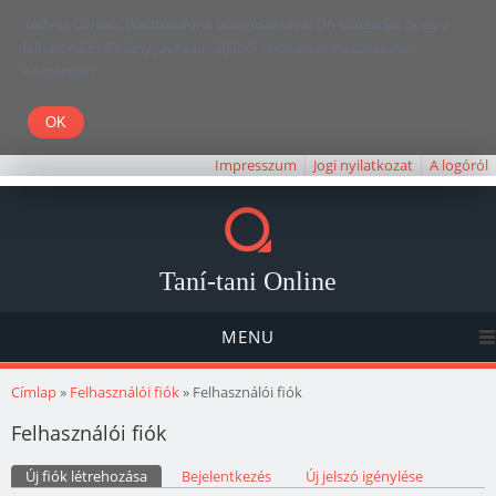
Kedves Olvasó! Weboldalunk böngészésével Ön elfogadja, hogy a
felhasználói élmény javítása céljából cookie-kat használunk.
Köszönjük!
Impresszum
Jogi nyilatkozat
A logóról
Taní-tani Online
MENU
Jelenlegi hely
Címlap
»
Felhasználói fiók
» Felhasználói fiók
Felhasználói fiók
Elsődleges fülek
Új fiók létrehozása
(aktív fül)
Bejelentkezés
Új jelszó igénylése