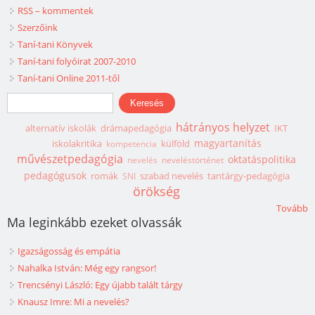
RSS – kommentek
Szerzőink
Taní-tani Könyvek
Taní-tani folyóirat 2007-2010
Taní-tani Online 2011-től
Keresés űrlap
Keresés
hátrányos helyzet
alternatív iskolák
drámapedagógia
IKT
magyartanítás
iskolakritika
külföld
kompetencia
művészetpedagógia
oktatáspolitika
nevelés
neveléstörténet
pedagógusok
romák
szabad nevelés
tantárgy-pedagógia
SNI
örökség
Tovább
Ma leginkább ezeket olvassák
Igazságosság és empátia
Nahalka István: Még egy rangsor!
Trencsényi László: Egy újabb talált tárgy
Knausz Imre: Mi a nevelés?