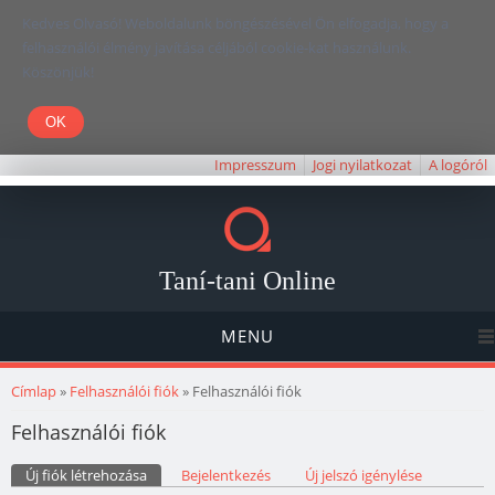
Kedves Olvasó! Weboldalunk böngészésével Ön elfogadja, hogy a
felhasználói élmény javítása céljából cookie-kat használunk.
Köszönjük!
Impresszum
Jogi nyilatkozat
A logóról
Taní-tani Online
MENU
Jelenlegi hely
Címlap
»
Felhasználói fiók
» Felhasználói fiók
Felhasználói fiók
Elsődleges fülek
Új fiók létrehozása
(aktív fül)
Bejelentkezés
Új jelszó igénylése