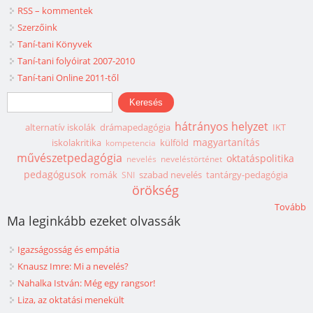
RSS – kommentek
Szerzőink
Taní-tani Könyvek
Taní-tani folyóirat 2007-2010
Taní-tani Online 2011-től
Keresés űrlap
Keresés
hátrányos helyzet
alternatív iskolák
drámapedagógia
IKT
magyartanítás
iskolakritika
külföld
kompetencia
művészetpedagógia
oktatáspolitika
nevelés
neveléstörténet
pedagógusok
romák
szabad nevelés
tantárgy-pedagógia
SNI
örökség
Tovább
Ma leginkább ezeket olvassák
Igazságosság és empátia
Knausz Imre: Mi a nevelés?
Nahalka István: Még egy rangsor!
Liza, az oktatási menekült