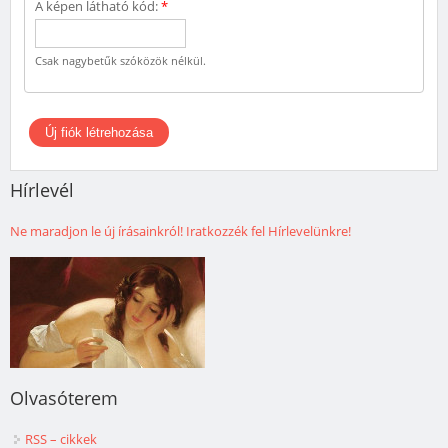
A képen látható kód:
*
Csak nagybetűk szóközök nélkül.
Hírlevél
Ne maradjon le új írásainkról! Iratkozzék fel Hírlevelünkre!
Olvasóterem
RSS – cikkek