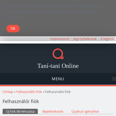
Kedves Olvasó! Weboldalunk böngészésével Ön elfogadja, hogy a
felhasználói élmény javítása céljából cookie-kat használunk.
Köszönjük!
Impresszum
Jogi nyilatkozat
A logóról
Taní-tani Online
MENU
Jelenlegi hely
Címlap
»
Felhasználói fiók
» Felhasználói fiók
Felhasználói fiók
Elsődleges fülek
Új fiók létrehozása
(aktív fül)
Bejelentkezés
Új jelszó igénylése