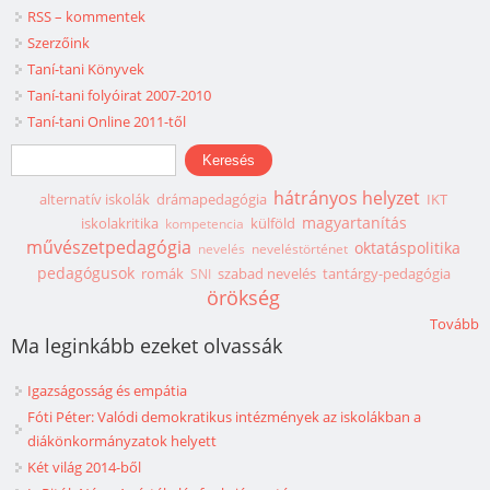
RSS – kommentek
Szerzőink
Taní-tani Könyvek
Taní-tani folyóirat 2007-2010
Taní-tani Online 2011-től
Keresés űrlap
Keresés
hátrányos helyzet
alternatív iskolák
drámapedagógia
IKT
magyartanítás
iskolakritika
külföld
kompetencia
művészetpedagógia
oktatáspolitika
nevelés
neveléstörténet
pedagógusok
romák
szabad nevelés
tantárgy-pedagógia
SNI
örökség
Tovább
Ma leginkább ezeket olvassák
Igazságosság és empátia
Fóti Péter: Valódi demokratikus intézmények az iskolákban a
diákönkormányzatok helyett
Két világ 2014-ből