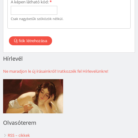
A képen látható kód:
*
Csak nagybetűk szóközök nélkül.
Hírlevél
Ne maradjon le új írásainkról! Iratkozzék fel Hírlevelünkre!
Olvasóterem
RSS – cikkek