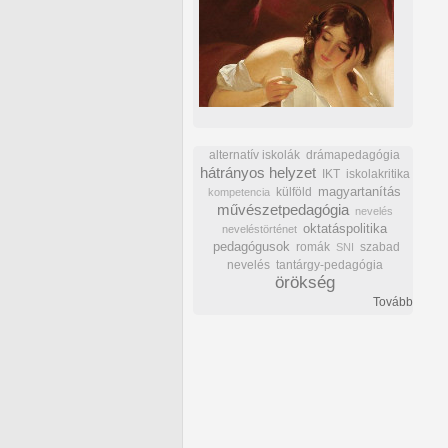
alternatív iskolák
drámapedagógia
hátrányos helyzet
IKT
iskolakritika
külföld
magyartanítás
kompetencia
művészetpedagógia
nevelés
oktatáspolitika
neveléstörténet
pedagógusok
romák
szabad
SNI
nevelés
tantárgy-pedagógia
örökség
Tovább