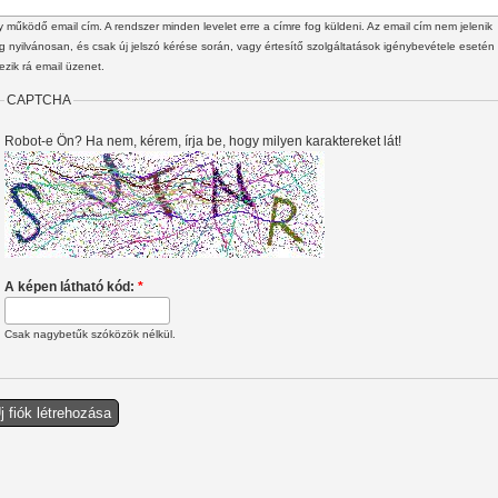
 működő email cím. A rendszer minden levelet erre a címre fog küldeni. Az email cím nem jelenik
 nyilvánosan, és csak új jelszó kérése során, vagy értesítő szolgáltatások igénybevétele esetén
ezik rá email üzenet.
CAPTCHA
Robot-e Ön? Ha nem, kérem, írja be, hogy milyen karaktereket lát!
A képen látható kód:
*
Csak nagybetűk szóközök nélkül.