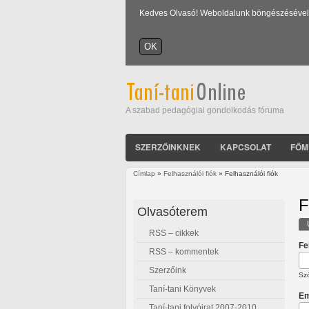
Kedves Olvasó! Weboldalunk böngészésével Ön
A szabad pedagógiai gondolkodás fóruma
SZERZŐINKNEK
KAPCSOLAT
FŐM
Címlap
»
Felhasználói fiók
» Felhasználói fiók
Jelenlegi hely
F
Olvasóterem
RSS – cikkek
E
Fe
RSS – kommentek
Szerzőink
Szó
Taní-tani Könyvek
Em
Taní-tani folyóirat 2007-2010