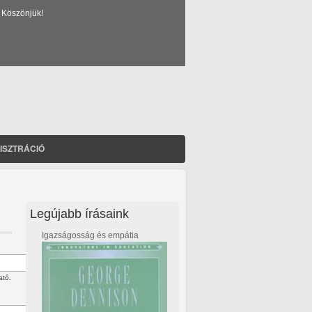
 Köszönjük!
ISZTRÁCIÓ
Legújabb írásaink
Igazságosság és empátia
ató.