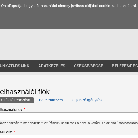
 elfogadja, hogy a felhasználói élmény javítása céljából cookie-kat használunk.
UNKATÁRSAINK
ADATKEZELÉS
CSECSE/BECSE
BELÉPÉS/REG
elhasználói fiók
Új fiók létrehozása
(aktív fül)
Bejelentkezés
Új jelszó igénylése
lsődleges fülek
lhasználónév
*
köz használata megengedett. Az írásjelek közül csak a pont, a kötőjel, és az aláhúzás használh
ail cím
*