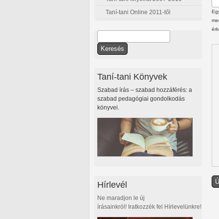
Taní-tani Online 2011-től
Egy
meg
érk
Keresés
Keresés űrlap
Taní-tani Könyvek
Szabad írás – szabad hozzáférés: a
szabad pedagógiai gondolkodás
könyvei.
Hírlevél
Ne maradjon le új
írásainkról! Iratkozzék fel Hírlevelünkre!