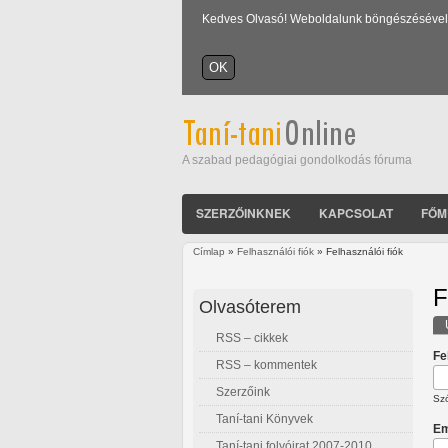
Kedves Olvasó! Weboldalunk böngészésével Ön
A szabad pedagógiai gondolkodás fóruma
SZERZŐINKNEK
KAPCSOLAT
FŐM
Címlap
»
Felhasználói fiók
» Felhasználói fiók
Jelenlegi hely
F
Olvasóterem
RSS – cikkek
E
Fe
RSS – kommentek
Szerzőink
Szó
Taní-tani Könyvek
Em
Taní-tani folyóirat 2007-2010