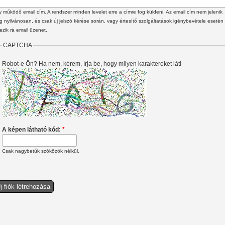
 működő email cím. A rendszer minden levelet erre a címre fog küldeni. Az email cím nem jelenik
 nyilvánosan, és csak új jelszó kérése során, vagy értesítő szolgáltatások igénybevétele esetén
ezik rá email üzenet.
CAPTCHA
Robot-e Ön? Ha nem, kérem, írja be, hogy milyen karaktereket lát!
A képen látható kód:
*
Csak nagybetűk szóközök nélkül.