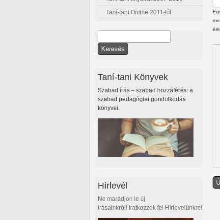
Taní-tani Online 2011-től
Egy
meg
érk
Keresés
Keresés űrlap
Taní-tani Könyvek
Szabad írás – szabad hozzáférés: a
szabad pedagógiai gondolkodás
könyvei.
Hírlevél
Ne maradjon le új
írásainkról! Iratkozzék fel Hírlevelünkre!