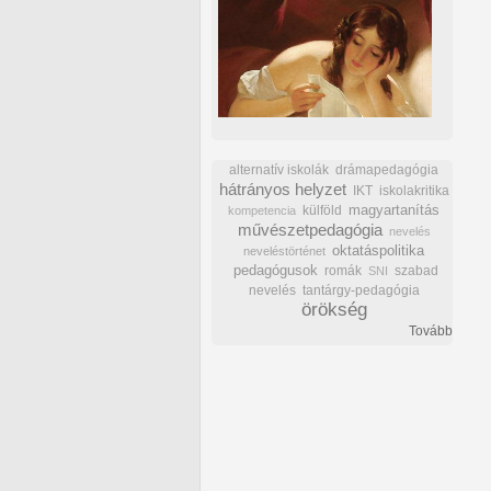
alternatív iskolák
drámapedagógia
hátrányos helyzet
IKT
iskolakritika
külföld
magyartanítás
kompetencia
művészetpedagógia
nevelés
oktatáspolitika
neveléstörténet
pedagógusok
romák
szabad
SNI
nevelés
tantárgy-pedagógia
örökség
Tovább