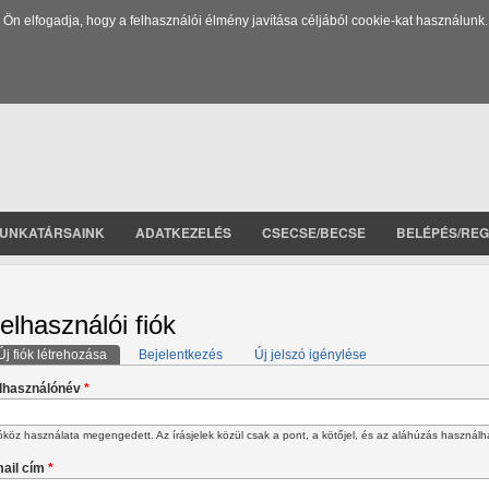
 elfogadja, hogy a felhasználói élmény javítása céljából cookie-kat használunk.
UNKATÁRSAINK
ADATKEZELÉS
CSECSE/BECSE
BELÉPÉS/REG
elhasználói fiók
Új fiók létrehozása
(aktív fül)
Bejelentkezés
Új jelszó igénylése
lsődleges fülek
lhasználónév
*
köz használata megengedett. Az írásjelek közül csak a pont, a kötőjel, és az aláhúzás használh
ail cím
*