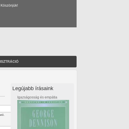
 Köszönjük!
ISZTRÁCIÓ
Legújabb írásaink
Igazságosság és empátia
ató.