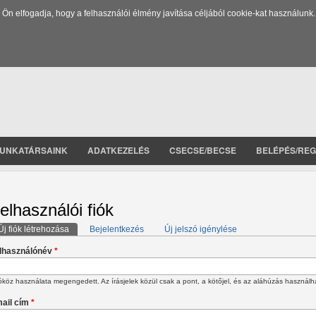
 elfogadja, hogy a felhasználói élmény javítása céljából cookie-kat használunk.
UNKATÁRSAINK
ADATKEZELÉS
CSECSE/BECSE
BELÉPÉS/REG
elhasználói fiók
Új fiók létrehozása
(aktív fül)
Bejelentkezés
Új jelszó igénylése
lsődleges fülek
lhasználónév
*
köz használata megengedett. Az írásjelek közül csak a pont, a kötőjel, és az aláhúzás használh
ail cím
*