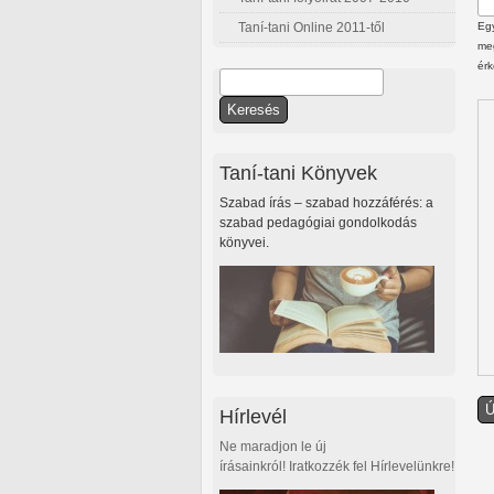
Taní-tani Online 2011-től
Egy
meg
érk
Keresés
Keresés űrlap
Taní-tani Könyvek
Szabad írás – szabad hozzáférés: a
szabad pedagógiai gondolkodás
könyvei.
Hírlevél
Ne maradjon le új
írásainkról! Iratkozzék fel Hírlevelünkre!