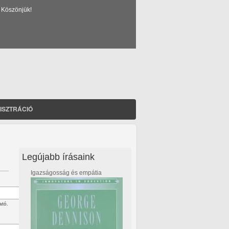
 Köszönjük!
ISZTRÁCIÓ
Legújabb írásaink
Igazságosság és empátia
ató.