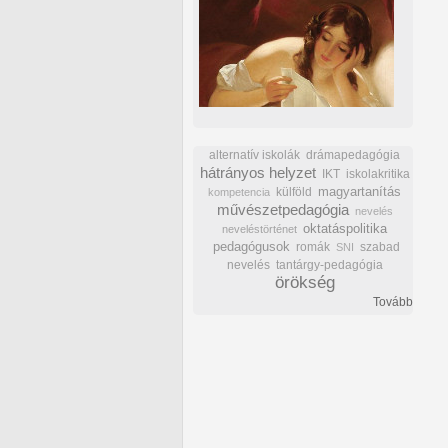
alternatív iskolák
drámapedagógia
hátrányos helyzet
IKT
iskolakritika
külföld
magyartanítás
kompetencia
művészetpedagógia
nevelés
oktatáspolitika
neveléstörténet
pedagógusok
romák
szabad
SNI
nevelés
tantárgy-pedagógia
örökség
Tovább