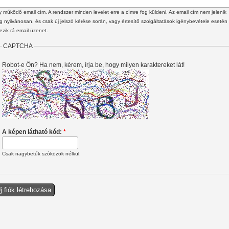
 működő email cím. A rendszer minden levelet erre a címre fog küldeni. Az email cím nem jelenik
 nyilvánosan, és csak új jelszó kérése során, vagy értesítő szolgáltatások igénybevétele esetén
ezik rá email üzenet.
CAPTCHA
Robot-e Ön? Ha nem, kérem, írja be, hogy milyen karaktereket lát!
A képen látható kód:
*
Csak nagybetűk szóközök nélkül.