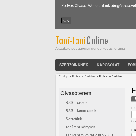
Kedves Olvasó! Weboldalunk böngészésével Ön
A szabad pedagógiai gondolkodás fóruma
SZERZŐINKNEK
KAPCSOLAT
FŐM
Címlap
»
Felhasználói fiók
» Felhasználói fiók
Jelenlegi hely
F
Olvasóterem
RSS – cikkek
E
Fe
RSS – kommentek
Szerzőink
Szó
Taní-tani Könyvek
Em
Taní-tani folyóirat 2007-2010