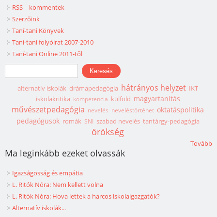
RSS – kommentek
Szerzőink
Taní-tani Könyvek
Taní-tani folyóirat 2007-2010
Taní-tani Online 2011-től
Keresés űrlap
Keresés
hátrányos helyzet
alternatív iskolák
drámapedagógia
IKT
magyartanítás
iskolakritika
külföld
kompetencia
művészetpedagógia
oktatáspolitika
nevelés
neveléstörténet
pedagógusok
romák
szabad nevelés
tantárgy-pedagógia
SNI
örökség
Tovább
Ma leginkább ezeket olvassák
Igazságosság és empátia
L. Ritók Nóra: Nem kellett volna
L. Ritók Nóra: Hova lettek a harcos iskolaigazgatók?
Alternatív iskolák...