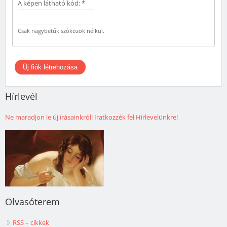
A képen látható kód:
*
Csak nagybetűk szóközök nélkül.
Hírlevél
Ne maradjon le új írásainkról! Iratkozzék fel Hírlevelünkre!
Olvasóterem
RSS – cikkek