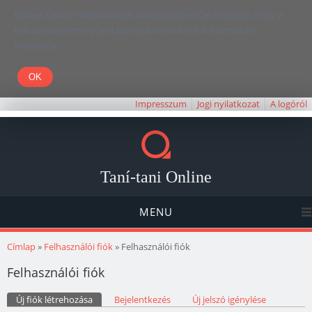
Kedves Olvasó! Weboldalunk böngészésével Ön elfogadja, hogy a
felhasználói élmény javítása céljából cookie-kat használunk.
Köszönjük!
Impresszum
Jogi nyilatkozat
A logóról
Taní-tani Online
MENU
Jelenlegi hely
Címlap
»
Felhasználói fiók
» Felhasználói fiók
Felhasználói fiók
Elsődleges fülek
Új fiók létrehozása
(aktív fül)
Bejelentkezés
Új jelszó igénylése