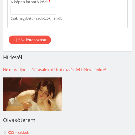
A képen látható kód:
*
Csak nagybetűk szóközök nélkül.
Hírlevél
Ne maradjon le új írásainkról! Iratkozzék fel Hírlevelünkre!
Olvasóterem
RSS – cikkek