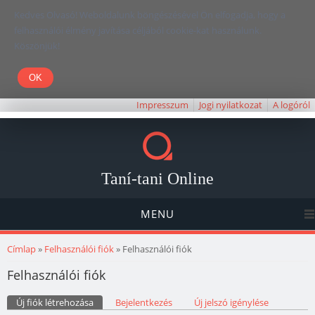
Kedves Olvasó! Weboldalunk böngészésével Ön elfogadja, hogy a
felhasználói élmény javítása céljából cookie-kat használunk.
Köszönjük!
Impresszum
Jogi nyilatkozat
A logóról
Taní-tani Online
MENU
Jelenlegi hely
Címlap
»
Felhasználói fiók
» Felhasználói fiók
Felhasználói fiók
Elsődleges fülek
Új fiók létrehozása
(aktív fül)
Bejelentkezés
Új jelszó igénylése