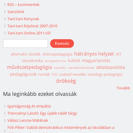
RSS – kommentek
Szerzőink
Taní-tani Könyvek
Taní-tani folyóirat 2007-2010
Taní-tani Online 2011-től
Keresés űrlap
Keresés
hátrányos helyzet
alternatív iskolák
drámapedagógia
IKT
magyartanítás
iskolakritika
külföld
kompetencia
művészetpedagógia
oktatáspolitika
nevelés
neveléstörténet
pedagógusok
romák
szabad nevelés
tantárgy-pedagógia
SNI
örökség
Tovább
Ma leginkább ezeket olvassák
Igazságosság és empátia
Trencsényi László: Egy újabb talált tárgy
Válasz Lencse Máténak
Fóti Péter: Valódi demokratikus intézmények az iskolákban a