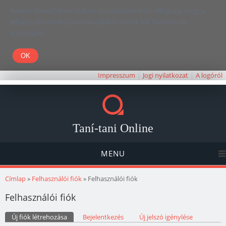
Kedves Olvasó! Weboldalunk böngészésével Ön elfogadja, hogy a
felhasználói élmény javítása céljából cookie-kat használunk.
Köszönjük!
Impresszum
Jogi nyilatkozat
A logóról
Taní-tani Online
MENU
Jelenlegi hely
Címlap
»
Felhasználói fiók
» Felhasználói fiók
Felhasználói fiók
Elsődleges fülek
Új fiók létrehozása
(aktív fül)
Bejelentkezés
Új jelszó igénylése