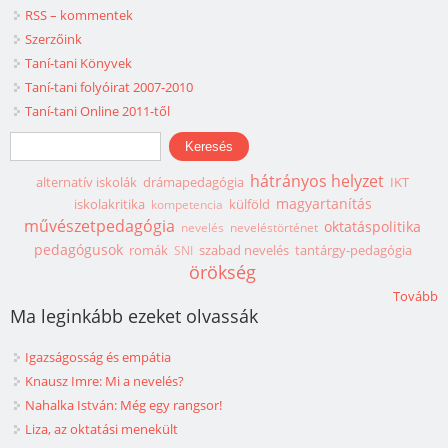
RSS – kommentek
Szerzőink
Taní-tani Könyvek
Taní-tani folyóirat 2007-2010
Taní-tani Online 2011-től
Keresés űrlap
Keresés
hátrányos helyzet
alternatív iskolák
drámapedagógia
IKT
magyartanítás
iskolakritika
külföld
kompetencia
művészetpedagógia
oktatáspolitika
nevelés
neveléstörténet
pedagógusok
romák
szabad nevelés
tantárgy-pedagógia
SNI
örökség
Tovább
Ma leginkább ezeket olvassák
Igazságosság és empátia
Knausz Imre: Mi a nevelés?
Nahalka István: Még egy rangsor!
Liza, az oktatási menekült