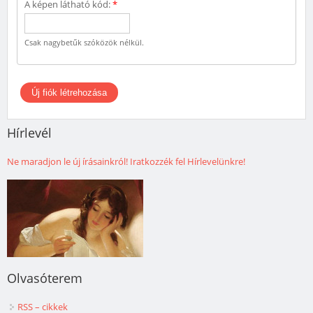
A képen látható kód:
*
Csak nagybetűk szóközök nélkül.
Hírlevél
Ne maradjon le új írásainkról! Iratkozzék fel Hírlevelünkre!
Olvasóterem
RSS – cikkek