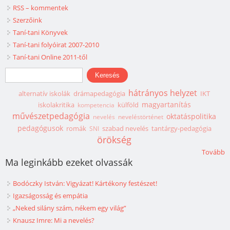
RSS – kommentek
Szerzőink
Taní-tani Könyvek
Taní-tani folyóirat 2007-2010
Taní-tani Online 2011-től
Keresés űrlap
Keresés
hátrányos helyzet
alternatív iskolák
drámapedagógia
IKT
magyartanítás
iskolakritika
külföld
kompetencia
művészetpedagógia
oktatáspolitika
nevelés
neveléstörténet
pedagógusok
romák
szabad nevelés
tantárgy-pedagógia
SNI
örökség
Tovább
Ma leginkább ezeket olvassák
Bodóczky István: Vigyázat! Kártékony festészet!
Igazságosság és empátia
„Neked silány szám, nékem egy világ”
Knausz Imre: Mi a nevelés?