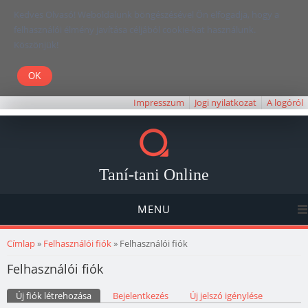
Kedves Olvasó! Weboldalunk böngészésével Ön elfogadja, hogy a
felhasználói élmény javítása céljából cookie-kat használunk.
Köszönjük!
Impresszum
Jogi nyilatkozat
A logóról
Taní-tani Online
MENU
Jelenlegi hely
Címlap
»
Felhasználói fiók
» Felhasználói fiók
Felhasználói fiók
Elsődleges fülek
Új fiók létrehozása
(aktív fül)
Bejelentkezés
Új jelszó igénylése