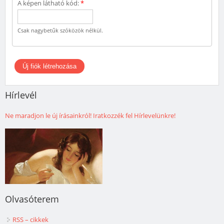
A képen látható kód:
*
Csak nagybetűk szóközök nélkül.
Hírlevél
Ne maradjon le új írásainkról! Iratkozzék fel Hírlevelünkre!
Olvasóterem
RSS – cikkek