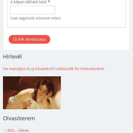
A képen látható kód:
*
Csak nagybetűk szóközök nélkül.
Hírlevél
Ne maradjon le új írásainkról! Iratkozzék fel Hírlevelünkre!
Olvasóterem
RSS – cikkek