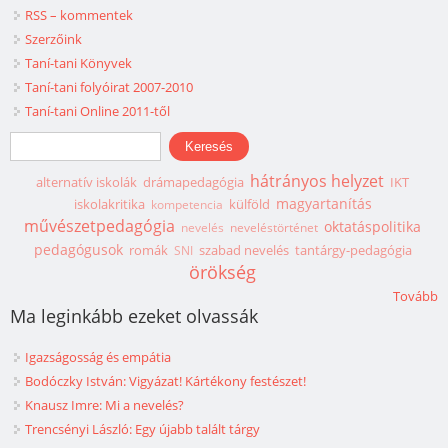
RSS – kommentek
Szerzőink
Taní-tani Könyvek
Taní-tani folyóirat 2007-2010
Taní-tani Online 2011-től
Keresés űrlap
Keresés
hátrányos helyzet
alternatív iskolák
drámapedagógia
IKT
magyartanítás
iskolakritika
külföld
kompetencia
művészetpedagógia
oktatáspolitika
nevelés
neveléstörténet
pedagógusok
romák
szabad nevelés
tantárgy-pedagógia
SNI
örökség
Tovább
Ma leginkább ezeket olvassák
Igazságosság és empátia
Bodóczky István: Vigyázat! Kártékony festészet!
Knausz Imre: Mi a nevelés?
Trencsényi László: Egy újabb talált tárgy