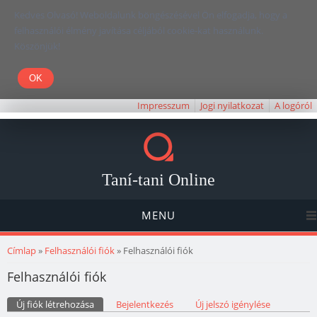
Kedves Olvasó! Weboldalunk böngészésével Ön elfogadja, hogy a
felhasználói élmény javítása céljából cookie-kat használunk.
Köszönjük!
Impresszum
Jogi nyilatkozat
A logóról
Taní-tani Online
MENU
Jelenlegi hely
Címlap
»
Felhasználói fiók
» Felhasználói fiók
Felhasználói fiók
Elsődleges fülek
Új fiók létrehozása
(aktív fül)
Bejelentkezés
Új jelszó igénylése