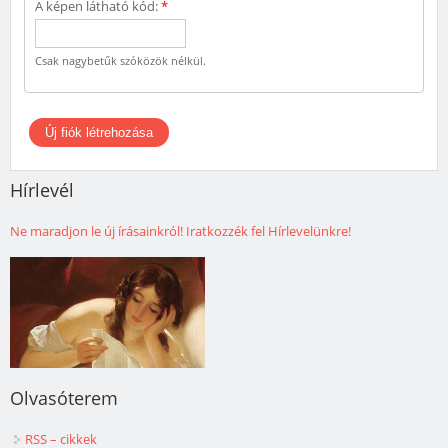
A képen látható kód:
*
Csak nagybetűk szóközök nélkül.
Hírlevél
Ne maradjon le új írásainkról! Iratkozzék fel Hírlevelünkre!
Olvasóterem
RSS – cikkek