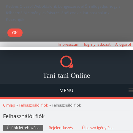
Kedves Olvasó! Weboldalunk böngészésével Ön elfogadja, hogy a
felhasználói élmény javítása céljából cookie-kat használunk.
Köszönjük!
Impresszum
Jogi nyilatkozat
A logóról
Taní-tani Online
MENU
Jelenlegi hely
Címlap
»
Felhasználói fiók
» Felhasználói fiók
Felhasználói fiók
Elsődleges fülek
Új fiók létrehozása
(aktív fül)
Bejelentkezés
Új jelszó igénylése