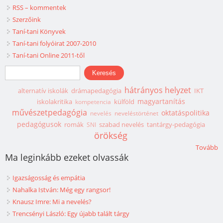
RSS – kommentek
Szerzőink
Taní-tani Könyvek
Taní-tani folyóirat 2007-2010
Taní-tani Online 2011-től
Keresés űrlap
Keresés
hátrányos helyzet
alternatív iskolák
drámapedagógia
IKT
magyartanítás
iskolakritika
külföld
kompetencia
művészetpedagógia
oktatáspolitika
nevelés
neveléstörténet
pedagógusok
romák
szabad nevelés
tantárgy-pedagógia
SNI
örökség
Tovább
Ma leginkább ezeket olvassák
Igazságosság és empátia
Nahalka István: Még egy rangsor!
Knausz Imre: Mi a nevelés?
Trencsényi László: Egy újabb talált tárgy