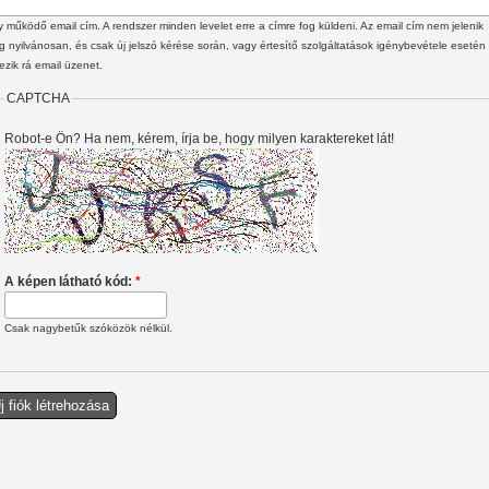
 működő email cím. A rendszer minden levelet erre a címre fog küldeni. Az email cím nem jelenik
 nyilvánosan, és csak új jelszó kérése során, vagy értesítő szolgáltatások igénybevétele esetén
ezik rá email üzenet.
CAPTCHA
Robot-e Ön? Ha nem, kérem, írja be, hogy milyen karaktereket lát!
A képen látható kód:
*
Csak nagybetűk szóközök nélkül.