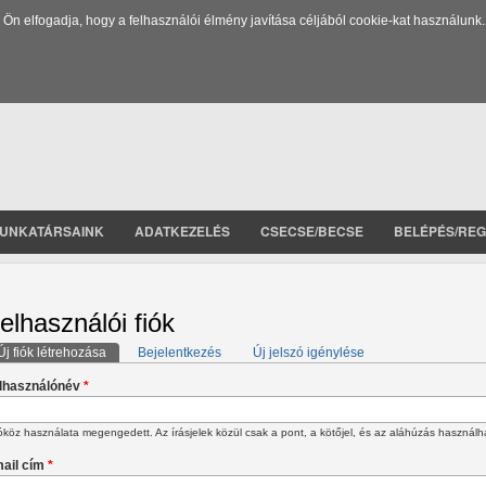
 elfogadja, hogy a felhasználói élmény javítása céljából cookie-kat használunk.
UNKATÁRSAINK
ADATKEZELÉS
CSECSE/BECSE
BELÉPÉS/REG
elhasználói fiók
Új fiók létrehozása
(aktív fül)
Bejelentkezés
Új jelszó igénylése
lsődleges fülek
lhasználónév
*
köz használata megengedett. Az írásjelek közül csak a pont, a kötőjel, és az aláhúzás használh
ail cím
*