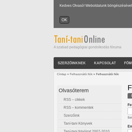
Kedves Olvasó! Weboldalunk böngészésével Ön
A szabad pedagógiai gondolkodás fóruma
SZERZŐINKNEK
KAPCSOLAT
FŐM
Címlap
»
Felhasználói fiók
» Felhasználói fiók
Jelenlegi hely
F
Olvasóterem
RSS – cikkek
E
Fe
RSS – kommentek
Szerzőink
Szó
Taní-tani Könyvek
Em
Taní-tani folyóirat 2007-2010