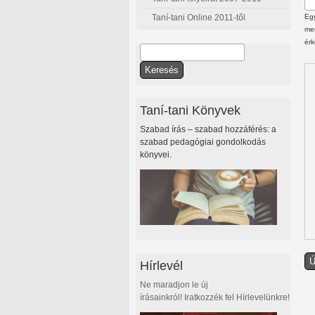
Taní-tani Online 2011-től
Egy
meg
érk
Keresés
Keresés űrlap
Taní-tani Könyvek
Szabad írás – szabad hozzáférés: a
szabad pedagógiai gondolkodás
könyvei.
Hírlevél
Ne maradjon le új
írásainkról! Iratkozzék fel Hírlevelünkre!