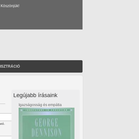
 Köszönjük!
ISZTRÁCIÓ
Legújabb írásaink
Igazságosság és empátia
ató.