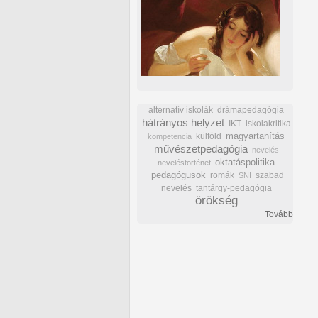
alternatív iskolák
drámapedagógia
hátrányos helyzet
IKT
iskolakritika
külföld
magyartanítás
kompetencia
művészetpedagógia
nevelés
oktatáspolitika
neveléstörténet
pedagógusok
romák
szabad
SNI
nevelés
tantárgy-pedagógia
örökség
Tovább