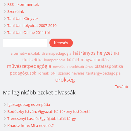
RSS – kommentek
Szerzőink
Taní-tani Könyvek
Taní-tani folyóirat 2007-2010
Taní-tani Online 2011-től
Keresés űrlap
Keresés
hátrányos helyzet
alternatív iskolák
drámapedagógia
IKT
magyartanítás
iskolakritika
külföld
kompetencia
művészetpedagógia
oktatáspolitika
nevelés
neveléstörténet
pedagógusok
romák
szabad nevelés
tantárgy-pedagógia
SNI
örökség
Tovább
Ma leginkább ezeket olvassák
Igazságosság és empátia
Bodóczky István: Vigyázat! Kártékony festészet!
Trencsényi László: Egy újabb talált tárgy
Knausz Imre: Mi a nevelés?