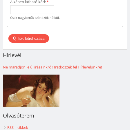
A képen látható kód:
*
Csak nagybetűk szóközök nélkül.
Hírlevél
Ne maradjon le új írásainkról! Iratkozzék fel Hírlevelünkre!
Olvasóterem
RSS – cikkek