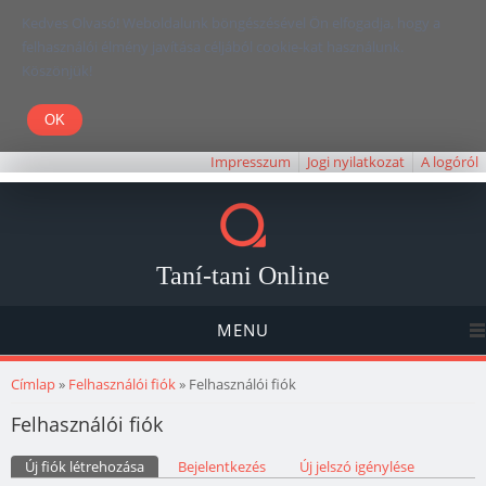
Kedves Olvasó! Weboldalunk böngészésével Ön elfogadja, hogy a
felhasználói élmény javítása céljából cookie-kat használunk.
Köszönjük!
Impresszum
Jogi nyilatkozat
A logóról
Taní-tani Online
MENU
Jelenlegi hely
Címlap
»
Felhasználói fiók
» Felhasználói fiók
Felhasználói fiók
Elsődleges fülek
Új fiók létrehozása
(aktív fül)
Bejelentkezés
Új jelszó igénylése