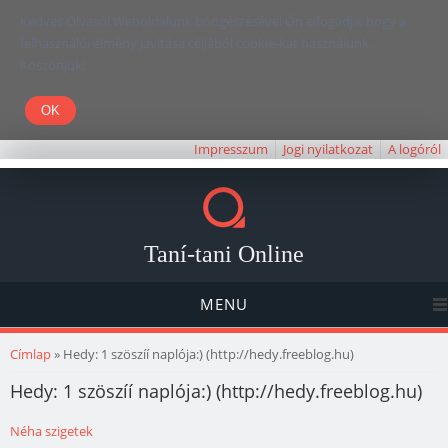
Kedves Olvasó! Weboldalunk böngészésével Ön elfogadja, hogy a
felhasználói élmény javítása céljából cookie-kat használunk.
Köszönjük!
Impresszum
Jogi nyilatkozat
A logóról
Taní-tani Online
MENU
Jelenlegi hely
Címlap
» Hedy: 1 szöszíí naplója:) (http://hedy.freeblog.hu)
Hedy: 1 szöszíí naplója:) (http://hedy.freeblog.hu)
Néha szigetek