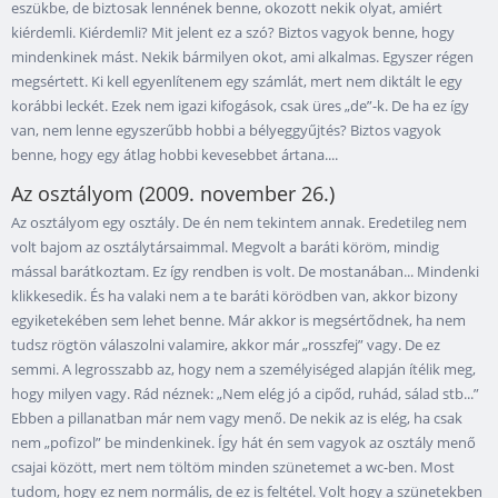
eszükbe, de biztosak lennének benne, okozott nekik olyat, amiért
kiérdemli. Kiérdemli? Mit jelent ez a szó? Biztos vagyok benne, hogy
mindenkinek mást. Nekik bármilyen okot, ami alkalmas. Egyszer régen
megsértett. Ki kell egyenlítenem egy számlát, mert nem diktált le egy
korábbi leckét. Ezek nem igazi kifogások, csak üres „de”-k. De ha ez így
van, nem lenne egyszerűbb hobbi a bélyeggyűjtés? Biztos vagyok
benne, hogy egy átlag hobbi kevesebbet ártana....
Az osztályom (2009. november 26.)
Az osztályom egy osztály. De én nem tekintem annak. Eredetileg nem
volt bajom az osztálytársaimmal. Megvolt a baráti köröm, mindig
mással barátkoztam. Ez így rendben is volt. De mostanában... Mindenki
klikkesedik. És ha valaki nem a te baráti körödben van, akkor bizony
egyiketekében sem lehet benne. Már akkor is megsértődnek, ha nem
tudsz rögtön válaszolni valamire, akkor már „rosszfej” vagy. De ez
semmi. A legrosszabb az, hogy nem a személyiséged alapján ítélik meg,
hogy milyen vagy. Rád néznek: „Nem elég jó a cipőd, ruhád, sálad stb...”
Ebben a pillanatban már nem vagy menő. De nekik az is elég, ha csak
nem „pofizol” be mindenkinek. Így hát én sem vagyok az osztály menő
csajai között, mert nem töltöm minden szünetemet a wc-ben. Most
tudom, hogy ez nem normális, de ez is feltétel. Volt hogy a szünetekben