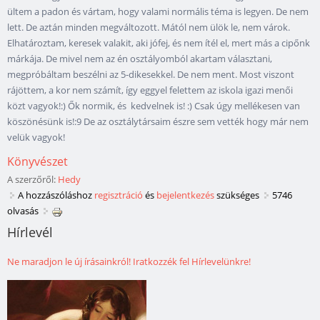
ültem a padon és vártam, hogy valami normális téma is legyen. De nem
lett. De aztán minden megváltozott. Mától nem ülök le, nem várok.
Elhatároztam, keresek valakit, aki jófej, és nem ítél el, mert más a cipőnk
márkája. De mivel nem az én osztályomból akartam választani,
megpróbáltam beszélni az 5-dikesekkel. De nem ment. Most viszont
rájöttem, a kor nem számít, így eggyel felettem az iskola igazi menői
közt vagyok!:) Ők normik, és kedvelnek is! :) Csak úgy mellékesen van
köszönésünk is!:9 De az osztálytársaim észre sem vették hogy már nem
velük vagyok!
Könyvészet
A szerzőről:
Hedy
A hozzászóláshoz
regisztráció
és
bejelentkezés
szükséges
5746
olvasás
Hírlevél
Ne maradjon le új írásainkról! Iratkozzék fel Hírlevelünkre!