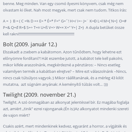
benne. Meg minden. Van egy csomó ilyesmi könyvem, csak még nem
olvastam ki őket. Nah most megyek, mert csak nem tudom. Titkos írás:
A = ) B = ( C =% D =+ E= * É=* F=° G=˘! H=/ I=~ J=¨ K=Đ L=ł M=[ N=] O=#
P=& Q=đ R=$ S=÷ T=¤ U=ß V=> W=× X=" Y=| Z=} A dupla betűket össze
kell rakni!!!!!!!!!!!!!!!!!!!!!!!!!!!!!!!!!!!!!!!!!!!!!!!!!!!!!!!!!!!!!!!
Bolt (2009. január 12.)
Elszakadt a zsebem a kabátomon. Azon tűnődtem, hogy lehetne ezt
előnyömre fordítani?! Hát eszembe jutott, a kabátot tele kell pakolni,
mikor kifele araszolnánk, megkérdezné a pénztáros: – Nincs esetleg
valamilyen termék a kabátban elrejtve? – Mire ezt válaszolnánk –Nincs,
nincs csak túlsúlyos vagyok.:) Mikor ráállítanának, és a mérleg 43 kilót
mutatna, azt súgnám anyának: A keményítő túlzás volt... :)))
Twilight (2009. november 21.)
Twilight. A szó önmagában az alkonyat jelentéssel bír. Ez magába foglalja
azt, amiért „tinik” ezrei rajonganak.(Én is;)Az alkonyatot mindenki szereti
de vajon miért?
Csakis azért, mert mindenkinek kedvez, egyaránt a horror, a vígjáték és