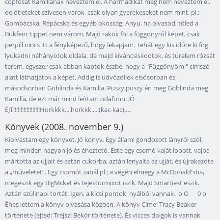
copfosat Kamillának neveztem el. A harmadikat még nem neveztem el,
de ötleteket szívesen várok, csak olyan gyerekeseket nem mint, pl.:
Gombácska, Répácska és egyéb okosság. Anyu, ha olvasod, tőled a
Bukfenc tippet nem várom. Majd rakok föl a függönyről képet, csak
perpill nincs itt a fényképező, hogy lekapjam. Tehát egy kis időre ki fog
lyukadni néhányotok oldala, de majd kíváncsiskodtok, és türelem rózsát
terem, egyszer csak abban kaptok észbe, hogy a "Függönyöm " címszó
alatt láthatjátok a képet. Addig is üdvözöllek elsősorban és
másodsorban Goblinda és Kamilla. Puszy puszy én meg Goblinda meg
Kamilla, de ezt már mind leírtam odafönn JÓ
ÉJT!!!!!!!!!!!!!!!!!!Horkkkk....horkkk.....(kac-kac)....
Könyvek (2008. november 9.)
Kiolvastam egy könyvet. Jó könyv. Egy állami gondozott lányról szól,
meg minden nagyon jó és éheztető. Este egy csomó kaját lopott, vajba
mártotta az ujjait és aztán cukorba, aztán lenyalta az ujját, és újrakezdte
a „műveletet”. Egy csomót zabál pl.: a végén elmegy a McDonald'sba,
megeszik egy BigMcket és tejesturmixot iszik. Majd Smartiest eszik.
Aztán szülinapi tortát. Igen, a kicsi pontok nyálból vannak. o O 0 o
Éhes lettem a könyv olvasása közben. A könyv Címe: Tracy Beaker
története (ejtsd: Tréjszi Békör története). És vicces dolgok is vannak