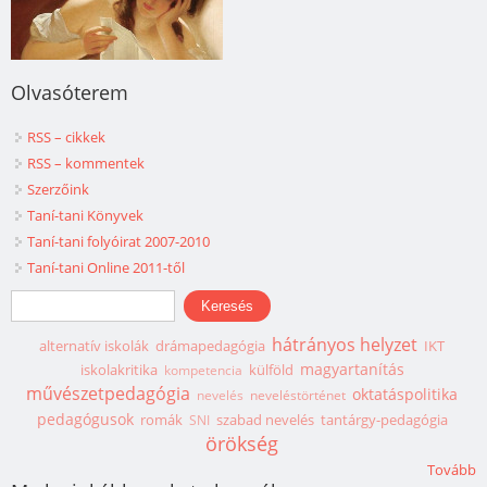
Olvasóterem
RSS – cikkek
RSS – kommentek
Szerzőink
Taní-tani Könyvek
Taní-tani folyóirat 2007-2010
Taní-tani Online 2011-től
Keresés űrlap
Keresés
hátrányos helyzet
alternatív iskolák
drámapedagógia
IKT
magyartanítás
iskolakritika
külföld
kompetencia
művészetpedagógia
oktatáspolitika
nevelés
neveléstörténet
pedagógusok
romák
szabad nevelés
tantárgy-pedagógia
SNI
örökség
Tovább