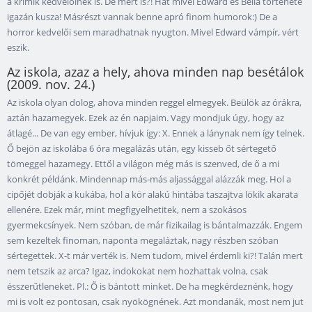
a krimik kedvelőinek is. De mért is?! Hát mivel Edward és Bella története
igazán kusza! Másrészt vannak benne apró finom humorok:) De a
horror kedvelői sem maradhatnak nyugton. Mivel Edward vámpír, vért
eszik.
Az iskola, azaz a hely, ahova minden nap besétálok
(2009. nov. 24.)
Az iskola olyan dolog, ahova minden reggel elmegyek. Beülök az órákra,
aztán hazamegyek. Ezek az én napjaim. Vagy mondjuk úgy, hogy az
átlagé... De van egy ember, hívjuk így: X. Ennek a lánynak nem így telnek.
Ő bejön az iskolába 6 óra megalázás után, egy kisseb őt sértegető
tömeggel hazamegy. Ettől a világon még más is szenved, de ő a mi
konkrét példánk. Mindennap más-más aljassággal alázzák meg. Hol a
cipőjét dobják a kukába, hol a kör alakú hintába taszajtva lökik akarata
ellenére. Ezek már, mint megfigyelhetitek, nem a szokásos
gyermekcsínyek. Nem szóban, de már fizikailag is bántalmazzák. Engem
sem kezeltek finoman, naponta megaláztak, nagy részben szóban
sértegettek. X-t már verték is. Nem tudom, mivel érdemli ki?! Talán mert
nem tetszik az arca? Igaz, indokokat nem hozhattak volna, csak
ésszerűtleneket. Pl.: Ő is bántott minket. De ha megkérdeznénk, hogy
mi is volt ez pontosan, csak nyökögnének. Azt mondanák, most nem jut