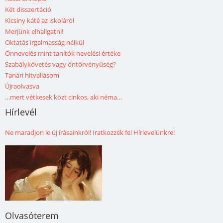
Két disszertáció
Kicsiny káté az iskoláról
Merjünk elhallgatni!
Oktatás irgalmasság nélkül
Önnevelés mint tanítók nevelési értéke
Szabálykövetés vagy öntörvényűség?
Tanári hitvallásom
Újraolvasva
…mert vétkesek közt cinkos, aki néma…
Hírlevél
Ne maradjon le új írásainkról! Iratkozzék fel Hírlevelünkre!
Olvasóterem