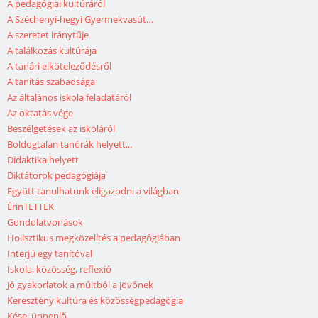
A pedagógiai kultúráról
A Széchenyi-hegyi Gyermekvasút…
A szeretet iránytűje
A találkozás kultúrája
A tanári elköteleződésről
A tanítás szabadsága
Az általános iskola feladatáról
Az oktatás vége
Beszélgetések az iskoláról
Boldogtalan tanórák helyett...
Didaktika helyett
Diktátorok pedagógiája
Együtt tanulhatunk eligazodni a világban
ÉrinTETTEK
Gondolatvonások
Holisztikus megközelítés a pedagógiában
Interjú egy tanítóval
Iskola, közösség, reflexió
Jó gyakorlatok a múltból a jövőnek
Keresztény kultúra és közösségpedagógia
Kései ünneplő