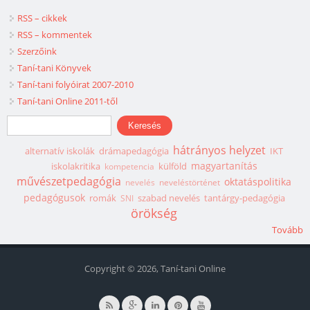
RSS – cikkek
RSS – kommentek
Szerzőink
Taní-tani Könyvek
Taní-tani folyóirat 2007-2010
Taní-tani Online 2011-től
Keresés űrlap
Keresés
hátrányos helyzet
alternatív iskolák
drámapedagógia
IKT
magyartanítás
iskolakritika
külföld
kompetencia
művészetpedagógia
oktatáspolitika
nevelés
neveléstörténet
pedagógusok
romák
szabad nevelés
tantárgy-pedagógia
SNI
örökség
Tovább
Copyright © 2026, Taní-tani Online