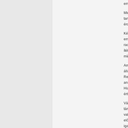
em
Mi
ta
ér
Ké
em
ra
ít
mí
Am
ál
Re
an
Hi
ér
Vá
tá
va
el
ig