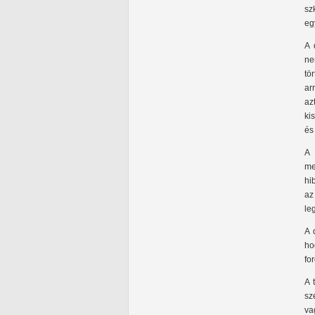
sz
eg
A 
ne
tö
ar
az
ki
és
A 
me
hi
az
le
A 
ho
fo
A 
sz
va