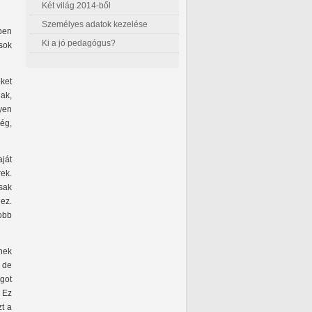
Két világ 2014-ből
Személyes adatok kezelése
ben
Ki a jó pedagógus?
sok
őket
ak,
yen
ség,
aját
rek.
sak
ez.
obb
nek
 de
lgot
. Ez
t a