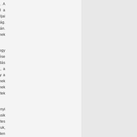
i. A
ál a
ljai
ág.
ján.
nek
ogy
ése
dás
, a
y a
nek
nek
etek
nyi
ásik
etes
juk,
den