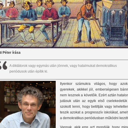
ti Péter írása
A diktátorok vagy egymás után jönnek, vagy hatalmukat demokratikus
periódusok után építik ki.
Ilyenkor számukra világos, hogy azo
gyerekek, akikkel jól, emberségesen bánn
nem lesznek a követőik. Ezért aztán hatalo
jutásuk után az egyik első cselekedetük
szokott lenni, hogy betiltják vagy lehetetl
teszik azokat a progresszív iskolákat, ame
a demokratikus periódusban működni kezdt
Vannak, akik erre azt mondják, hogy min