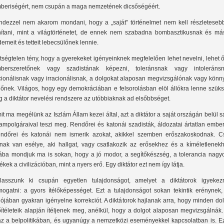
beriségért, nem csupán a maga nemzetének dicsőségéért.
ndezzel nem akarom mondani, hogy a „saját” történelmet nem kell részleteseb
nítani, mint a világtörténetet, de ennek nem szabadna bombasztikusnak és má
demeit és tetteit lebecsülőnek lennie.
tségtelen tény, hogy a gyerekeket igényeinknek megfelelően lehet nevelni, lehet 
berszeretőnek vagy szadistának képezni, toleránsnak vagy intoleránsn
cionálisnak vagy irracionálisnak, a dolgokat alaposan megvizsgálónak vagy könn
élőnek. Világos, hogy egy demokráciában e felsorolásban elöl állókra lenne szük
g a diktátor nevelési rendszere az utóbbiaknak ad elsőbbséget.
it ma megélünk az Iszlám Állam kezei által, azt a diktátor a saját országán belül s
lampolgáraival teszi meg. Rendőrei és katonái szadisták, áldozatai ártatlan embe
ndőrei és katonái nem ismerik azokat, akikkel szemben erőszakoskodnak. C
nak van esélye, aki hallgat, vagy csatlakozik az erősekhez és a kíméletlenekh
ába mondjuk ma is sokan, hogy a jó modor, a segítőkészség, a tolerancia nagy
tékek a civilizációban, mint a nyers erő. Egy diktátor ezt nem így látja.
lasszunk ki csupán egyetlen tulajdonságot, amelyet a diktátorok igyekez
mogatni: a gyors ítélőképességet. Ezt a tulajdonságot sokan tekintik erénynek,
lójában gyakran igényelne korrekciót. A diktátorok hajlanak arra, hogy minden do
őítéleteik alapján ítéljenek meg, anélkül, hogy a dolgot alaposan megvizsgálnák
az a belpolitikában, és ugyanúgy a nemzetközi eseményekkel kapcsolatban is. Ez