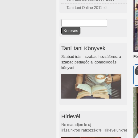
Taní-tani Online 2011-től
Keresés
Keresés űrlap
Taní-tani Könyvek
Szabad írás – szabad hozzáférés: a
Fó
szabad pedagógiai gondolkodás
könyvei.
Hírlevél
Ne maradjon le új
írásainkról! Iratkozzék fel Hírlevelünkre!