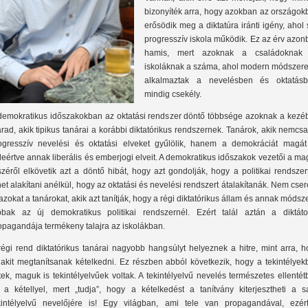
bizonyíték arra, hogy azokban az országok
erősödik meg a diktatúra iránti igény, ahol
progresszív iskola működik. Ez az érv azon
hamis, mert azoknak a családoknak
iskoláknak a száma, ahol modern módszere
alkalmaztak a nevelésben és oktatásb
mindig csekély.
demokratikus időszakokban az oktatási rendszer döntő többsége azoknak a kezé
rad, akik tipikus tanárai a korábbi diktatórikus rendszernek. Tanárok, akik nemcs
ogresszív nevelési és oktatási elveket gyűlölik, hanem a demokráciát magát 
leértve annak liberális és emberjogi elveit. A demokratikus időszakok vezetői a m
széről elkövetik azt a döntő hibát, hogy azt gondolják, hogy a politikai rendszer
het alakítani anélkül, hogy az oktatási és nevelési rendszert átalakítanák. Nem cser
 azokat a tanárokat, akik azt tanítják, hogy a régi diktatórikus állam és annak módsz
bbak az új demokratikus politikai rendszernél. Ezért talál aztán a diktáto
opagandája termékeny talajra az iskolákban.
régi rend diktatórikus tanárai nagyobb hangsúlyt helyeznek a hitre, mint arra, 
lakit megtanítsanak kételkedni. Ez részben abból következik, hogy a tekintélyek
ttek, maguk is tekintélyelvűek voltak. A tekintélyelvű nevelés természetes ellenté
l a kétellyel, mert „tudja”, hogy a kételkedést a tanítvány kiterjesztheti a sa
kintélyelvű nevelőjére is! Egy világban, ami tele van propagandával, ezér