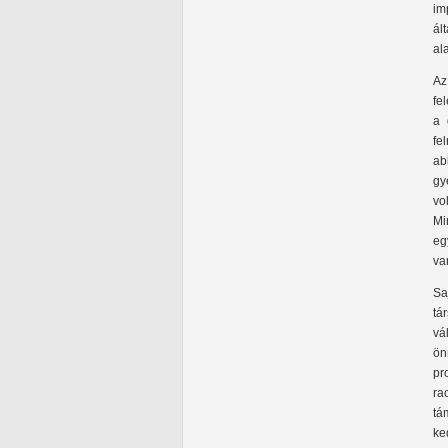
im
ál
al
Az
fe
a 
fe
ab
gy
vo
Mi
eg
va
Sa
tá
vá
ön
pr
ra
tá
ke