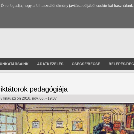
 elfogadja, hogy a felhasználói élmény javítása céljából cookie-kat használunk.
UNKATÁRSAINK
ADATKEZELÉS
CSECSE/BECSE
BELÉPÉS/REG
iktátorok pedagógiája
By
knauszi
on 2016. nov. 06. - 19:07