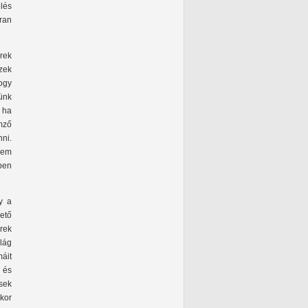
elés
kran
rek
zek
ogy
tünk
 ha
mző
nni.
nem
ben
y a
vető
rek
lág
áit
 és
sek
kor