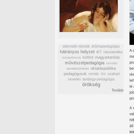
alternatív iskolák
drámapedagógia
A 
hátrányos helyzet
IKT
iskolakritika
ma
külföld
magyartanítás
kompetencia
művészetpedagógia
pr
nevelés
oktatáspolitika
be
neveléstörténet
pedagógusok
romák
szabad
SNI
ré
nevelés
tantárgy-pedagógia
le
örökség
le
Tovább
jo
pr
A 
va
hi
ál
te