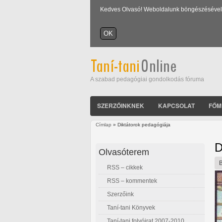
Kedves Olvasó! Weboldalunk böngészésével Ön
A szabad pedagógiai gondolkodás fóruma
SZERZŐINKNEK
KAPCSOLAT
FŐM
Címlap
» Diktátorok pedagógiája
Jelenlegi hely
D
Olvasóterem
RSS – cikkek
RSS – kommentek
Szerzőink
Taní-tani Könyvek
Taní-tani folyóirat 2007-2010