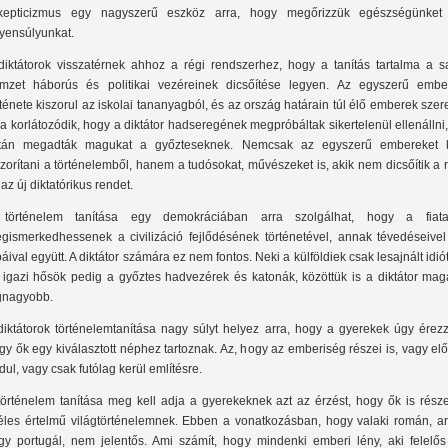
kepticizmus egy nagyszerű eszköz arra, hogy megőrizzük egészségünket
yensúlyunkat.
diktátorok visszatérnek ahhoz a régi rendszerhez, hogy a tanítás tartalma a sa
mzet háborús és politikai vezéreinek dicsőítése legyen. Az egyszerű embe
rténete kiszorul az iskolai tananyagból, és az ország határain túl élő emberek sze
ra korlátozódik, hogy a diktátor hadseregének megpróbáltak sikertelenül ellenállni
tán megadták magukat a győzteseknek. Nemcsak az egyszerű embereket k
szorítani a történelemből, hanem a tudósokat, művészeket is, akik nem dicsőítik a 
 az új diktatórikus rendet.
történelem tanítása egy demokráciában arra szolgálhat, hogy a fiata
gismerkedhessenek a civilizáció fejlődésének történetével, annak tévedéseivel
báival együtt. A diktátor számára ez nem fontos. Neki a külföldiek csak lesajnált idió
 igazi hősök pedig a győztes hadvezérek és katonák, közöttük is a diktátor mag
gnagyobb.
diktátorok történelemtanítása nagy súlyt helyez arra, hogy a gyerekek úgy érezz
gy ők egy kiválasztott néphez tartoznak. Az, hogy az emberiség részei is, vagy el
rdul, vagy csak futólag kerül említésre.
történelem tanítása meg kell adja a gyerekeknek azt az érzést, hogy ők is része
éles értelmű világtörténelemnek. Ebben a vonatkozásban, hogy valaki román, ar
gy portugál, nem jelentős. Ami számít, hogy mindenki emberi lény, aki felelős