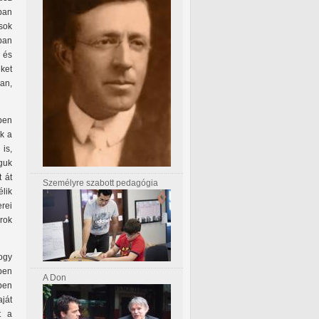
ban
 sok
ban
 és
ket
an,
ben
ak a
is,
aguk
t át
Személyre szabott pedagógia
élik
erei
rok
hogy
ben
A Don
tben
ját
t a