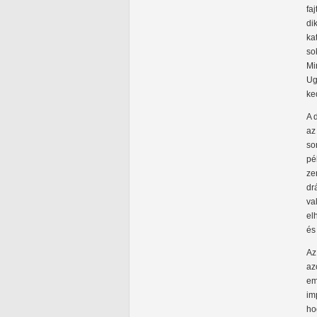
fa
di
ka
so
Mi
Ug
ke
A 
az
so
pé
ze
dr
va
el
és
Az
az
em
im
ho