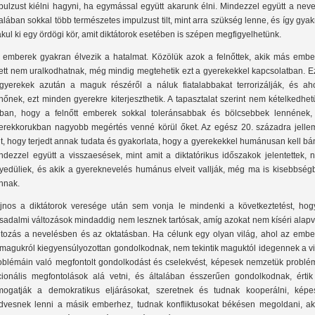
pulzust kiélni hagyni, ha egymással együtt akarunk élni. Mindezzel együtt a nev
talában sokkal több természetes impulzust tilt, mint arra szükség lenne, és így gya
akul ki egy ördögi kör, amit diktátorok esetében is szépen megfigyelhetünk.
 emberek gyakran élvezik a hatalmat. Közölük azok a felnőttek, akik más embe
lett nem uralkodhatnak, még mindig megtehetik ezt a gyerekekkel kapcsolatban. E
gyerekek azután a maguk részéről a náluk fiatalabbakat terrorizálják, és ah
lnőnek, ezt minden gyerekre kiterjeszthetik. A tapasztalat szerint nem kételkedhe
ban, hogy a felnőtt emberek sokkal toleránsabbak és bölcsebbek lennének,
erekkorukban nagyobb megértés venné körül őket. Az egész 20. századra jelle
lt, hogy terjedt annak tudata és gyakorlata, hogy a gyerekekkel humánusan kell bá
ndezzel együtt a visszaesések, mint amit a diktatórikus időszakok jelentettek, 
yedüliek, és akik a gyereknevelés humánus elveit vallják, még ma is kisebbség
nnak.
jnos a diktátorok veresége után sem vonja le mindenki a következtetést, hog
rsadalmi változások mindaddig nem lesznek tartósak, amíg azokat nem kíséri alap
ltozás a nevelésben és az oktatásban. Ha célunk egy olyan világ, ahol az embe
magukról kiegyensúlyozottan gondolkodnak, nem tekintik maguktól idegennek a vi
oblémáin való megfontolt gondolkodást és cselekvést, képesek nemzetük problém
cionális megfontolások alá vetni, és általában ésszerűen gondolkodnak, értik
mogatják a demokratikus eljárásokat, szeretnek és tudnak kooperálni, képe
dvesnek lenni a másik emberhez, tudnak konfliktusokat békésen megoldani, ak