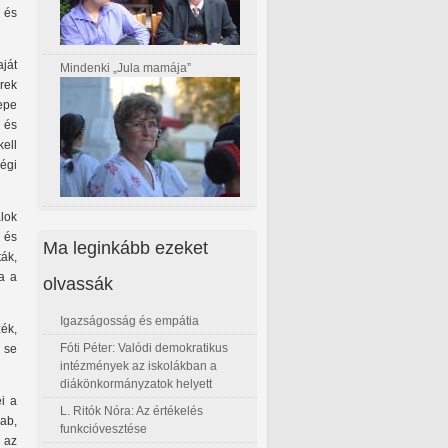
 és
ját
Mindenki „Jula mamája”
rek
repe
, és
ell
régi
lok
 és
Ma leginkább ezeket
ták,
a a
olvassák
Igazságosság és empátia
ék,
Fóti Péter: Valódi demokratikus
ő se
intézmények az iskolákban a
diákönkormányzatok helyett
i a
L. Ritók Nóra: Az értékelés
ab,
funkcióvesztése
 az