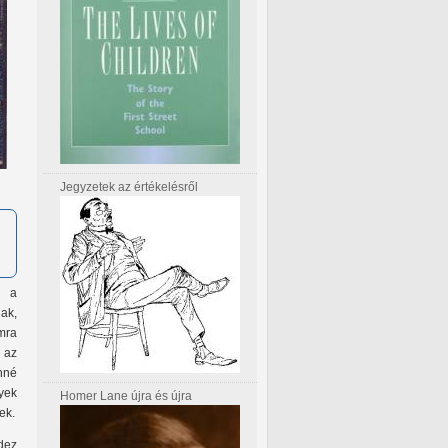
Jegyzetek az értékelésről
k a
ak,
mra
 az
enné
lyek
Homer Lane újra és újra
ek.
dez