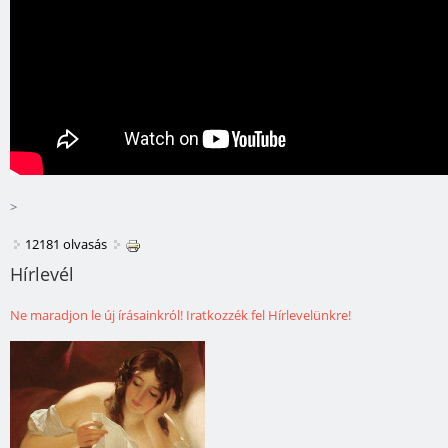
>
12181 olvasás
Hírlevél
Ne maradjon le új írásainkról! Iratkozzék fel Hírlevelünkre!