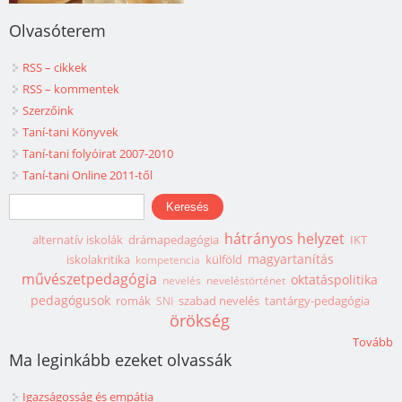
Olvasóterem
RSS – cikkek
RSS – kommentek
Szerzőink
Taní-tani Könyvek
Taní-tani folyóirat 2007-2010
Taní-tani Online 2011-től
Keresés űrlap
Keresés
hátrányos helyzet
alternatív iskolák
drámapedagógia
IKT
magyartanítás
iskolakritika
külföld
kompetencia
művészetpedagógia
oktatáspolitika
nevelés
neveléstörténet
pedagógusok
romák
szabad nevelés
tantárgy-pedagógia
SNI
örökség
Tovább
Ma leginkább ezeket olvassák
Igazságosság és empátia