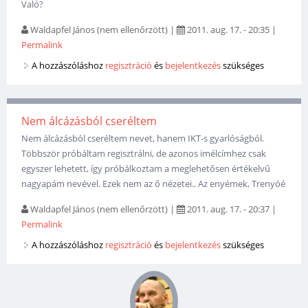
Való?
Waldapfel János (nem ellenőrzött)
|
2011. aug. 17. - 20:35
|
Permalink
A hozzászóláshoz
regisztráció
és
bejelentkezés
szükséges
Nem álcázásból cseréltem
Nem álcázásból cseréltem nevet, hanem IKT-s gyarlóságból.
Többször próbáltam regisztrálni, de azonos imélcímhez csak
egyszer lehetett, így próbálkoztam a meglehetősen értékelvű
nagyapám nevével. Ezek nem az ő nézetei.. Az enyémek, Trenyóé
Waldapfel János (nem ellenőrzött)
|
2011. aug. 17. - 20:37
|
Permalink
A hozzászóláshoz
regisztráció
és
bejelentkezés
szükséges