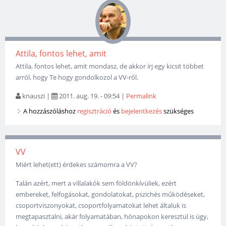
Attila, fontos lehet, amit
Attila, fontos lehet, amit mondasz, de akkor írj egy kicsit többet
arról, hogy Te hogy gondolkozol a VV-ről.
knauszi
|
2011. aug. 19. - 09:54
|
Permalink
A hozzászóláshoz
regisztráció
és
bejelentkezés
szükséges
VV
Miért lehet(ett) érdekes számomra a VV?
Talán azért, mert a villalakók sem földönkívüliek, ezért
embereket, felfogásokat, gondolatokat, pszichés működéseket,
csoportviszonyokat, csoportfolyamatokat lehet általuk is
megtapasztalni, akár folyamatában, hónapokon keresztül is úgy,