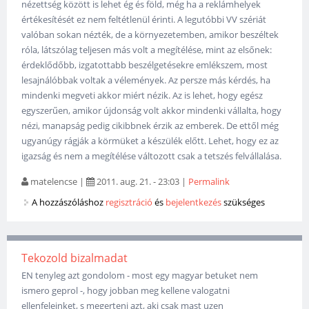
nézettség között is lehet ég és föld, még ha a reklámhelyek
értékesítését ez nem feltétlenül érinti. A legutóbbi VV szériát
valóban sokan nézték, de a környezetemben, amikor beszéltek
róla, látszólag teljesen más volt a megítélése, mint az elsőnek:
érdeklődőbb, izgatottabb beszélgetésekre emlékszem, most
lesajnálóbbak voltak a vélemények. Az persze más kérdés, ha
mindenki megveti akkor miért nézik. Az is lehet, hogy egész
egyszerűen, amikor újdonság volt akkor mindenki vállalta, hogy
nézi, manapság pedig cikibbnek érzik az emberek. De ettől még
ugyanúgy rágják a körmüket a készülék előtt. Lehet, hogy ez az
igazság és nem a megítélése változott csak a tetszés felvállalása.
matelencse
|
2011. aug. 21. - 23:03
|
Permalink
A hozzászóláshoz
regisztráció
és
bejelentkezés
szükséges
Tekozold bizalmadat
EN tenyleg azt gondolom - most egy magyar betuket nem
ismero geprol -, hogy jobban meg kellene valogatni
ellenfeleinket, s megerteni azt, aki csak mast uzen