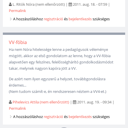
L. Ritók Nóra (nem ellenőrzött)
|
2011. aug. 18. - 07:59
|
Permalink
A hozzászóláshoz
regisztráció
és
bejelentkezés
szükséges
VV-fóbia
Ha nem Nóra hitelessége lenne a pedagógusok véleménye
mögött, akkor az első gondolatom az lenne, hogy a VV-fóbia
alapvetően egy felszínes, felelősséghárító gondolkodásmódot
takar, melynek nagyon kapóra jött a VV.
De azért nem ilyen egyszerű a helyzet, továbbgondolásra
érdemes...
(Nem tudom számít-e, én rendszeresen néztem a VV4-et.)
Pihelevics Attila (nem ellenőrzött)
|
2011. aug. 19. - 09:34
|
Permalink
A hozzászóláshoz
regisztráció
és
bejelentkezés
szükséges