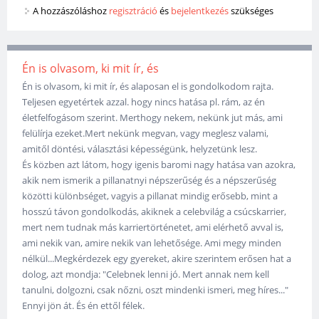
A hozzászóláshoz
regisztráció
és
bejelentkezés
szükséges
Én is olvasom, ki mit ír, és
Én is olvasom, ki mit ír, és alaposan el is gondolkodom rajta.
Teljesen egyetértek azzal. hogy nincs hatása pl. rám, az én
életfelfogásom szerint. Merthogy nekem, nekünk jut más, ami
felülírja ezeket.Mert nekünk megvan, vagy meglesz valami,
amitől döntési, választási képességünk, helyzetünk lesz.
És közben azt látom, hogy igenis baromi nagy hatása van azokra,
akik nem ismerik a pillanatnyi népszerűség és a népszerűség
közötti különbséget, vagyis a pillanat mindig erősebb, mint a
hosszú távon gondolkodás, akiknek a celebvilág a csúcskarrier,
mert nem tudnak más karriertörténetet, ami elérhető avval is,
ami nekik van, amire nekik van lehetősége. Ami megy minden
nélkül...Megkérdezek egy gyereket, akire szerintem erősen hat a
dolog, azt mondja: "Celebnek lenni jó. Mert annak nem kell
tanulni, dolgozni, csak nőzni, oszt mindenki ismeri, meg híres..."
Ennyi jön át. És én ettől félek.