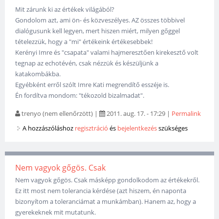
Mit zárunk ki az értékek világából?
Gondolom azt, ami ön- és közveszélyes. AZ összes többivel
dialógusunk kell legyen, mert hiszen miért, milyen gőggel
tételezzük, hogy a "mi" értékeink értékesebbek!
Kerényi Imre és "csapata" valami hajmeresztően kirekesztő volt
tegnap az echotévén, csak nézzük és készüljünk a
katakombákba.
Egyébként erről szólt Imre Kati megrendítő esszéje is.
Én fordítva mondom: "tékozold bizalmadat".
trenyo (nem ellenőrzött)
|
2011. aug. 17. - 17:29
|
Permalink
A hozzászóláshoz
regisztráció
és
bejelentkezés
szükséges
Nem vagyok gőgös. Csak
Nem vagyok gőgös. Csak másképp gondolkodom az értékekről.
Ez itt most nem tolerancia kérdése (azt hiszem, én naponta
bizonyítom a toleranciámat a munkámban). Hanem az, hogy a
gyerekeknek mit mutatunk.