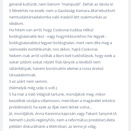
generál kultúrát, nem bánom "manipulál". Dehát az iskola is!
S félreértés ne essék: nem a Gazdasági Kamara által lebutított
nemtudástársadalomba való inasból lett szakmunkás az
ideálom.
Ha hitem van arról, hogy Csokonai tudása nélkül
boldogtalanabb lesz - vagy hogyVitézünkhöz hív legyek -
boldogtalanabbul legyen boldogtalan, mert nem élte meg a
szenvedés esztétikumát, nos akkor, hajrá Csokonai.
Nekem csak arról szóltak a Bors-beli tudósítások, hogy ezek a
sokat szídott-sokat nézett fiúk-lányok a tévéből nem
sátánfattyak, hanem konstruktív elemei a rossz érzésű
társadalomnak.
S ez azért nem semmi.
(Némelyik még szép is volt.)
S ha már a Való Világnál tartunk, mondjátok meg, mikor
beszéltek utoljára villamoson, metróban a magánélet erkölcsi
problémáiról, ha ezek az ifjak nem lettek volna...
Jó, mondjátok, Anna Karenina kapcsán vagy Takaró Sanyiné (A
Németh László-regényhős, nem a református presbiter) élete
példáin diskurálnánk a Metróban, az lenne jó világ.