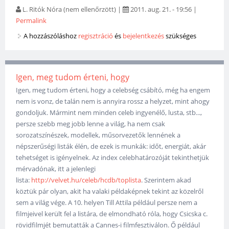
L. Ritók Nóra (nem ellenőrzött)
|
2011. aug. 21. - 19:56
|
Permalink
A hozzászóláshoz
regisztráció
és
bejelentkezés
szükséges
Igen, meg tudom érteni, hogy
Igen, meg tudom érteni, hogy a celebség csábító, még ha engem
nem is vonz, de talán nem is annyira rossz a helyzet, mint ahogy
gondoljuk. Mármint nem minden celeb ingyenélő, lusta, stb...,
persze szebb meg jobb lenne a világ, ha nem csak
sorozatszínészek, modellek, műsorvezetők lennének a
népszerűségi listák élén, de ezek is munkák: időt, energiát, akár
tehetséget is igényelnek. Az index celebhatározóját tekinthetjük
mérvadónak, itt a jelenlegi
lista:
http://velvet.hu/celeb/hcdb/toplista
. Szerintem akad
köztük pár olyan, akit ha valaki példaképnek tekint az közelről
sem a világ vége. A 10. helyen Till Attila például persze nem a
filmjeivel került fel a listára, de elmondható róla, hogy Csicska c.
rövidfilmjét bemutatták a Cannes-i filmfesztiválon. Ő például