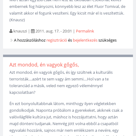
embernek fog hiányozni, könnyebb lesz az élet Fluor Tomival, de
valamit akkor el fogunk veszíteni. Egy kicsit már el is veszítettük.
(Knausz)
knauszi
|
2011. aug. 17. - 20:01
|
Permalink
A hozzászóláshoz
regisztráció
és
bejelentkezés
szükséges
Azt mondod, én vagyok gőgős,
Azt mondod, én vagyok gőgős, és így szültnek a kulturális
terroristák....azért te sem vagy ám semmi....Hol van a te
toleranciád a másik, veled nem egyező véleménnyel
kapcsolatban?
Én ezt bonyolultabbnak látom, minthogy ilyen végletekben
gondolkodjak. Naponta próbálom a gyerekeket, akiknek csak a
valóvilágféle kultúra jut, máshoz is hozzájuttatni, hogy aztán
majd dönteni tudjanak. Nemrég jött volna ebből a csapatból
egyvalaki hozzánk, sajnos már nem emlékszem a nevére, egy