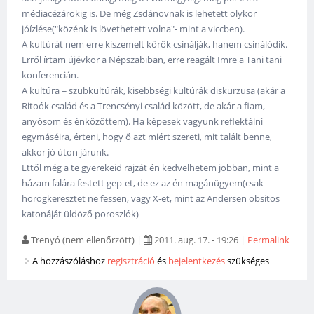
médiacézárokig is. De még Zsdánovnak is lehetett olykor
jóízlése("közénk is lövethetett volna"- mint a viccben).
A kultúrát nem erre kiszemelt körök csinálják, hanem csinálódik.
Erről írtam újévkor a Népszabiban, erre reagált Imre a Tani tani
konferencián.
A kultúra = szubkultúrák, kisebbségi kultúrák diskurzusa (akár a
Ritoók család és a Trencsényi család között, de akár a fiam,
anyósom és énközöttem). Ha képesek vagyunk reflektálni
egymáséira, érteni, hogy ő azt miért szereti, mit talált benne,
akkor jó úton járunk.
Ettől még a te gyerekeid rajzát én kedvelhetem jobban, mint a
házam falára festett gep-et, de ez az én magánügyem(csak
horogkeresztet ne fessen, vagy X-et, mint az Andersen obsitos
katonáját üldöző poroszlók)
Trenyó (nem ellenőrzött)
|
2011. aug. 17. - 19:26
|
Permalink
A hozzászóláshoz
regisztráció
és
bejelentkezés
szükséges