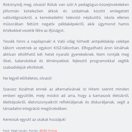
Rökönyödj meg, olvasó! Róluk van szó! A pedagógus-összejöveteleken
jóformán kötelezően átkok és szidalmak között emlegetett
valóvilágosokról, a kereskedelmi televízió népbutító, iskola ellenes
műsorában feltűnt negatív példaképekről, akik úgymond hamis
értékekkel vezetik félre az ifjúságot.
Tessék hinni a napilapnak! A Való világ hírhedt antipéldakép celebjei
tábort vezetnek az egykori KISZ-táborban. Elfogadható áron kínálnak
aktívan eltölthető két hetet nyaraló gyerekeknek. Nem rontják meg
őket, kalandokkal és élményekkel, fejlesztő programokkal segítik
szabadidejük eltöltését.
Ne legyél előítéletes, olvasó!
Szavazz bizalmat ennek az alternatívának is! Hitem szerint minden
emberi együttlét, mely módot ad arra, hogy a kamaszok életükről,
életképükről, életviszonyaikról reflektáljanak és diskuráljanak, segít a
társadalmi integráció megőrzésében.
Keressük együtt az utakat hozzájuk!
Fotó: Végh István. Forrás:
BORS Online