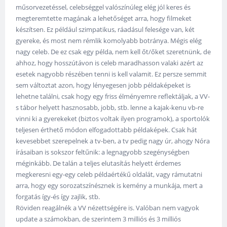
műsorvezetéssel, celebséggel valószínúleg elég jól keres és
megteremtette magának a lehetőséget arra, hogy filmeket
készítsen. Ez például szimpatikus, ráadásul felesége van, két
gyereke, és most nem rémlik komolyabb botránya. Mégis elég
nagy celeb. De ez csak egy példa, nem kell őt/őket szeretnünk, de
ahhoz, hogy hosszútávon is celeb maradhasson valaki azért az
esetek nagyobb részében tenni is kell valamit. Ez persze semmit
sem változtat azon, hogy lényegesen jobb példaképeket is
lehetne találni, csak hogy egy friss élményemre reflektáljak, a VV-
s tábor helyett hasznosabb, jobb, stb. lenne a kajak-kenu vb-re
vinni ki a gyerekeket (biztos voltak ilyen programok), a sportolók
teljesen érthető módon elfogadottabb példaképek. Csak hát
kevesebbet szerepelnek a tv-ben, a tv pedig nagy úr, ahogy Nóra
írásaiban is sokszor feltűnik: a legnagyobb szegénységben
méginkább. De talán a teljes elutasítás helyett érdemes
megkeresni egy-egy celeb példaértékű oldalát, vagy rámutatni
arra, hogy egy sorozatszínésznek is kemény a munkája, mert a
forgatás így-és így zajlik, stb.
Röviden reagálnék a VV nézettségére is. Valóban nem vagyok
update a számokban, de szerintem 3 milliós és 3 milliós