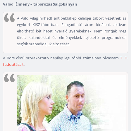
Valódi Élmény – táborozás Salgóbányán
A Való világ hírhedt antipéldakép celebjei tábort vezetnek az
egykori KISZ-táborban. Elfogadható áron kínálnak aktívan
eltölthető két hetet nyaraló gyerekeknek. Nem rontják meg
őket, kalandokkal és élményekkel, fejlesztő programokkal
segítik szabadidejük eltöltését.
A Bors című szórakoztató napilap legutóbbi számaiban olvastam
T. D.
tudósításait
.