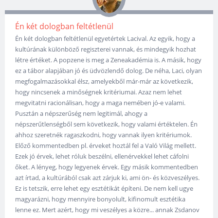
Én két dologban feltétlenül
Én két dologban feltétlenül egyetértek Lacival. Az egyik, hogy a
kultúrának különböző regiszterei vannak, és mindegyik hozhat
létre értéket. A popzene is meg a Zeneakadémia is. A másik, hogy
ez a tábor alapjában jó és üdvözlendő dolog. De néha, Laci, olyan
megfogalmazásokkal élsz, amelyekből már-már az következik,
hogy nincsenek a minőségnek kritériumai. Azaz nem lehet
megvitatni racionálisan, hogy a maga nemében jó-e valami.
Pusztán a népszerűség nem legitimál, ahogy a
népszerűtlenségből sem következik, hogy valami értéktelen. Én
ahhoz szeretnék ragaszkodni, hogy vannak ilyen kritériumok.
Előző kommentedben pl. érveket hoztál fel a Való Világ mellett.
Ezek jó érvek, lehet róluk beszélni, ellenérvekkel lehet cáfolni
őket. A lényeg, hogy legyenek érvek. Egy másik kommentedben
azt írtad, a kultúrából csak azt zárjuk ki, ami ön- és közveszélyes.
Ez is tetszik, erre lehet egy esztétikát építeni. De nem kell ugye
magyarázni, hogy mennyire bonyolult, kifinomult esztétika
lenne ez. Mert azért, hogy mi veszélyes a közre... annak Zsdanov