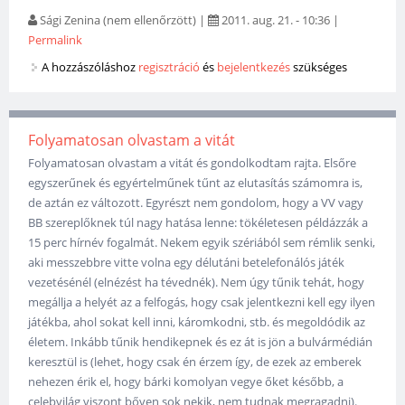
Sági Zenina (nem ellenőrzött)
|
2011. aug. 21. - 10:36
|
Permalink
A hozzászóláshoz
regisztráció
és
bejelentkezés
szükséges
Folyamatosan olvastam a vitát
Folyamatosan olvastam a vitát és gondolkodtam rajta. Elsőre
egyszerűnek és egyértelműnek tűnt az elutasítás számomra is,
de aztán ez változott. Egyrészt nem gondolom, hogy a VV vagy
BB szereplőknek túl nagy hatása lenne: tökéletesen példázzák a
15 perc hírnév fogalmát. Nekem egyik szériából sem rémlik senki,
aki messzebbre vitte volna egy délutáni betelefonálós játék
vezetésénél (elnézést ha tévednék). Nem úgy tűnik tehát, hogy
megállja a helyét az a felfogás, hogy csak jelentkezni kell egy ilyen
játékba, ahol sokat kell inni, káromkodni, stb. és megoldódik az
életem. Inkább tűnik hendikepnek és ez át is jön a bulvármédián
keresztül is (lehet, hogy csak én érzem így, de ezek az emberek
nehezen érik el, hogy bárki komolyan vegye őket később, a
celebvilág viszont bőven sok nekik, nem tudnak megragadni).