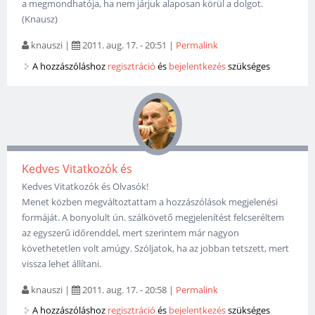
a megmondhatója, ha nem járjuk alaposan körül a dolgot.
(Knausz)
knauszi
|
2011. aug. 17. - 20:51
|
Permalink
A hozzászóláshoz
regisztráció
és
bejelentkezés
szükséges
Kedves Vitatkozók és
Kedves Vitatkozók és Olvasók!
Menet közben megváltoztattam a hozzászólások megjelenési
formáját. A bonyolult ún. szálkövető megjelenítést felcseréltem
az egyszerű időrenddel, mert szerintem már nagyon
követhetetlen volt amúgy. Szóljatok, ha az jobban tetszett, mert
vissza lehet állítani.
knauszi
|
2011. aug. 17. - 20:58
|
Permalink
A hozzászóláshoz
regisztráció
és
bejelentkezés
szükséges