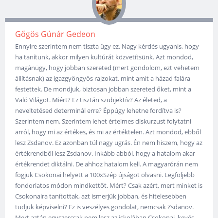
Gőgös Gúnár Gedeon
Ennyire szerintem nem tiszta ügy ez. Nagy kérdés ugyanis, hogy
ha tanítunk, akkor milyen kultúrát közvetítsünk. Azt mondod,
magánügy, hogy jobban szereted (mert gondolom, ezt vehetem
állításnak) az igazgyöngyös rajzokat, mint amit a házad falára
festettek. De mondjuk, biztosan jobban szereted őket, mint a
Való Világot. Miért? Ez tisztán szubjektív? Az életed, a
neveltetésed determinál erre? Éppúgy lehetne fordítva is?
Szerintem nem. Szerintem lehet értelmes diskurzust folytatni
arról, hogy mi az értékes, és mi az értéktelen. Azt mondod, ebből
lesz Zsdanov. Ez azonban túl nagy ugrás. Én nem hiszem, hogy az
értékrendből lesz Zsdanov. Inkább abból, hogy a hatalom akar
értékrendet diktálni. De ahhoz hatalom kell. A magyarórán nem
fogjuk Csokonai helyett a 100xSzép újságot olvasni. Legföljebb
fondorlatos módon mindkettőt. Mért? Csak azért, mert minket is
Csokonaira tanítottak, azt ismerjük jobban, és hitelesebben
tudjuk képviselni? Ez is veszélyes gondolat, nemcsak Zsdanov.
Mert aztán egyszercsak nem lesz az iskolában Csokonai, kevés