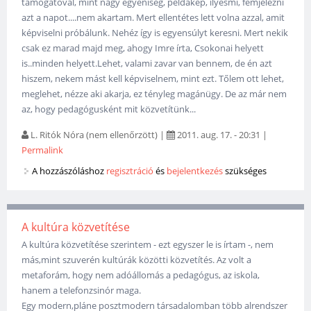
támogatóval, mint nagy egyéniség, példakép, ilyesmi, fémjelezni
azt a napot....nem akartam. Mert ellentétes lett volna azzal, amit
képviselni próbálunk. Nehéz így is egyensúlyt keresni. Mert nekik
csak ez marad majd meg, ahogy Imre írta, Csokonai helyett
is..minden helyett.Lehet, valami zavar van bennem, de én azt
hiszem, nekem mást kell képviselnem, mint ezt. Tőlem ott lehet,
meglehet, nézze aki akarja, ez tényleg magánügy. De az már nem
az, hogy pedagógusként mit közvetítünk...
L. Ritók Nóra (nem ellenőrzött)
|
2011. aug. 17. - 20:31
|
Permalink
A hozzászóláshoz
regisztráció
és
bejelentkezés
szükséges
A kultúra közvetítése
A kultúra közvetítése szerintem - ezt egyszer le is írtam -, nem
más,mint szuverén kultúrák közötti közvetítés. Az volt a
metaforám, hogy nem adóállomás a pedagógus, az iskola,
hanem a telefonzsinór maga.
Egy modern,pláne posztmodern társadalomban több alrendszer