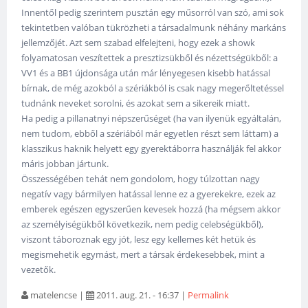
Innentől pedig szerintem pusztán egy műsorról van szó, ami sok
tekintetben valóban tükrözheti a társadalmunk néhány markáns
jellemzőjét. Azt sem szabad elfelejteni, hogy ezek a showk
folyamatosan veszítettek a presztizsükből és nézettségükből: a
VV1 és a BB1 újdonsága után már lényegesen kisebb hatással
bírnak, de még azokból a szériákból is csak nagy megerőltetéssel
tudnánk neveket sorolni, és azokat sem a sikereik miatt.
Ha pedig a pillanatnyi népszerűséget (ha van ilyenük egyáltalán,
nem tudom, ebből a szériából már egyetlen részt sem láttam) a
klasszikus haknik helyett egy gyerektáborra használják fel akkor
máris jobban jártunk.
Összességében tehát nem gondolom, hogy túlzottan nagy
negatív vagy bármilyen hatással lenne ez a gyerekekre, ezek az
emberek egészen egyszerűen kevesek hozzá (ha mégsem akkor
az személyiségükből következik, nem pedig celebségükből),
viszont táboroznak egy jót, lesz egy kellemes két hetük és
megismehetik egymást, mert a társak érdekesebbek, mint a
vezetők.
matelencse
|
2011. aug. 21. - 16:37
|
Permalink