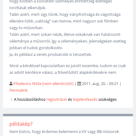
hogy közben a közvetlen személyes érintettség esetleges
torzítását elkerüljük.
Talán azért, mert úgy tűnik, hogy irányítottsága és vágottsága
ellenére több „valóság” van benne, mint nagyon sok filmben
vagy tv-műsorban.
Talán azért, mert sokan nézik, illetve sokaknak van határozott
véleménye a műsorról, így a véleményeken, jelenségeken esetleg
jobban el tudok gondolkodni.
Ja, és például a zenés produkciók is tetszettek.
Most a kérdéssel kapcsolatban ez jutott eszembe, tudom ez csak
az adott kérdésre válasz, a fölvetődött alapkérdésekre nem.
Pihelevics Attila (nem ellenőrzött)
|
2011. aug. 20. - 09:21
|
Permalink
A hozzászóláshoz
regisztráció
és
bejelentkezés
szükséges
példakép?
Nem biztos, hogy érdemes belemenni a VV vagy BB műsorok