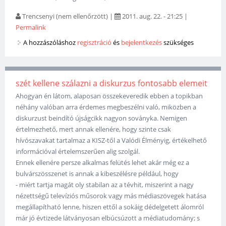
Trencsenyi (nem ellenőrzött)
|
2011. aug. 22. - 21:25
|
Permalink
A hozzászóláshoz
regisztráció
és
bejelentkezés
szükséges
szét kellene szálazni a diskurzus fontosabb elemeit
Ahogyan én látom, alaposan összekeveredik ebben a topikban
néhány valóban arra érdemes megbeszélni való, miközben a
diskurzust beindító újságcikk nagyon soványka. Nemigen
értelmezhető, mert annak ellenére, hogy szinte csak
hívószavakat tartalmaz a KISZ-től a Valódi Élményig, értékelhető
információval értelemszerűen alig szolgál.
Ennek ellenére persze alkalmas felütés lehet akár még ez a
bulvárszösszenet is annak a kibeszélésre például, hogy
- miért tartja magát oly stabilan az a tévhit, miszerint a nagy
nézettségű televíziós műsorok vagy más médiaszövegek hatása
megállapítható lenne, hiszen ettől a sokáig dédelgetett álomról
már jó évtizede látványosan elbúcsúzott a médiatudomány; s