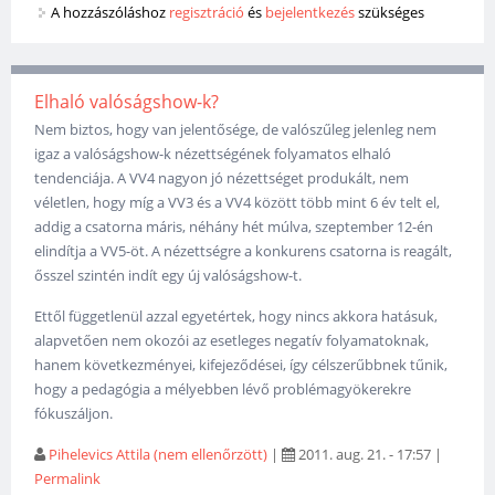
A hozzászóláshoz
regisztráció
és
bejelentkezés
szükséges
Elhaló valóságshow-k?
Nem biztos, hogy van jelentősége, de valószűleg jelenleg nem
igaz a valóságshow-k nézettségének folyamatos elhaló
tendenciája. A VV4 nagyon jó nézettséget produkált, nem
véletlen, hogy míg a VV3 és a VV4 között több mint 6 év telt el,
addig a csatorna máris, néhány hét múlva, szeptember 12-én
elindítja a VV5-öt. A nézettségre a konkurens csatorna is reagált,
ősszel szintén indít egy új valóságshow-t.
Ettől függetlenül azzal egyetértek, hogy nincs akkora hatásuk,
alapvetően nem okozói az esetleges negatív folyamatoknak,
hanem következményei, kifejeződései, így célszerűbbnek tűnik,
hogy a pedagógia a mélyebben lévő problémagyökerekre
fókuszáljon.
Pihelevics Attila (nem ellenőrzött)
|
2011. aug. 21. - 17:57
|
Permalink