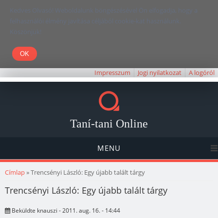
Kedves Olvasó! Weboldalunk böngészésével Ön elfogadja, hogy a
felhasználói élmény javítása céljából cookie-kat használunk.
Köszönjük!
Impresszum
Jogi nyilatkozat
A logóról
Taní-tani Online
MENU
Jelenlegi hely
Címlap
» Trencsényi László: Egy újabb talált tárgy
Trencsényi László: Egy újabb talált tárgy
Beküldte
knauszi
- 2011. aug. 16. - 14:44