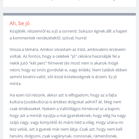
Ah, be jó
Közjáték: részemről ez a jó a sorrend. Sokszor égnek állt a hajam
a kommentek rendezésétől, szóval, hurrá!
Vissza a témára. Amikor olvastam az írást, ambivalens érzéseim
voltak. Az fontos, hogy a celebek "jó" célokra használják fel a
nekik jutó "két perc" hírnevet (és most nem is akarok mögé
nézni, hogy ez önös gondolat-e, vagy érdek). Nem találok ebben
semmi kivetni valót, sőt kissé kötelességnek is érzem. Ez jó
minta.
Ha ezen túl nézünk, akkor azt is elfogadom, hogy az a fajta
kultúra (szubkultúra) is értékes dolgokat adHAT át. Meg nem
csak értékeseket. Nekem a ValóVilágos hírnévvel az a bajom,
hogy azt a mintát nyújtja a mai gyerekeknek, hogy elég ha nagy
szájú vagy, vagy könyöklő és máris tiéd a világ. Hogy utána mi
lesz velük, azt a gyerek már nem látja. Csak azt, hogy nem kell
tanulni, dolgozni, csak vagánynak, csinosnak, rámenősnek,