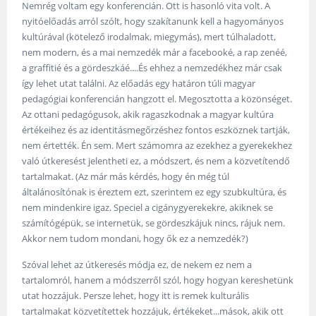
Nemrég voltam egy konferencián. Ott is hasonló vita volt. A
nyitóelőadás arról szólt, hogy szakítanunk kell a hagyományos
kultúrával (kötelező irodalmak, miegymás), mert túlhaladott,
nem modern, és a mai nemzedék már a facebooké, a rap zenéé,
a graffitié és a gördeszkáé....És ehhez a nemzedékhez már csak
így lehet utat találni. Az előadás egy határon túli magyar
pedagógiai konferencián hangzott el. Megosztotta a közönséget.
Az ottani pedagógusok, akik ragaszkodnak a magyar kultúra
értékeihez és az identitásmegőrzéshez fontos eszköznek tartják,
nem értették. Én sem. Mert számomra az ezekhez a gyerekekhez
való útkeresést jelentheti ez, a módszert, és nem a közvetítendő
tartalmakat. (Az már más kérdés, hogy én még túl
általánosítónak is éreztem ezt, szerintem ez egy szubkultúra, és
nem mindenkire igaz. Speciel a cigánygyerekekre, akiknek se
számítógépük, se internetük, se gördeszkájuk nincs, rájuk nem.
Akkor nem tudom mondani, hogy ők ez a nemzedék?)
Szóval lehet az útkeresés módja ez, de nekem ez nem a
tartalomról, hanem a módszerről szól, hogy hogyan kereshetünk
utat hozzájuk. Persze lehet, hogy itt is remek kulturális
tartalmakat közvetítettek hozzájuk, értékeket...mások, akik ott