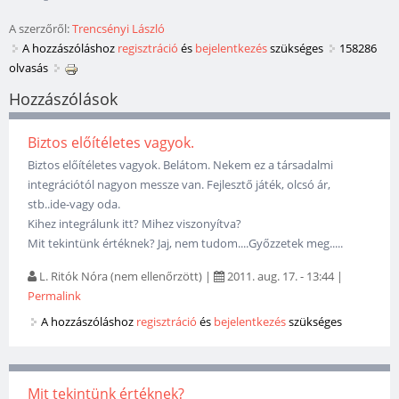
A szerzőről:
Trencsényi László
A hozzászóláshoz
regisztráció
és
bejelentkezés
szükséges
158286
olvasás
Hozzászólások
Biztos előítéletes vagyok.
Biztos előítéletes vagyok. Belátom. Nekem ez a társadalmi
integrációtól nagyon messze van. Fejlesztő játék, olcsó ár,
stb..ide-vagy oda.
Kihez integrálunk itt? Mihez viszonyítva?
Mit tekintünk értéknek? Jaj, nem tudom....Győzzetek meg.....
L. Ritók Nóra (nem ellenőrzött)
|
2011. aug. 17. - 13:44
|
Permalink
A hozzászóláshoz
regisztráció
és
bejelentkezés
szükséges
Mit tekintünk értéknek?