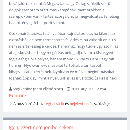
bevállalósnak lenni. A Megasztár, vagy Csillag születik szerű
dolgok szerintem azért más kategóriák, mert azokban a
szereplőkben van kitartás, szorgalom, önmegvalósítás, tehetség
is, ami tényleg lehet pozitív minta.
Csokonairól szólva, talán valóban sajnálatos lesz, ha kikerül az
oktatásból, de nem természetes fejlődés-e, ha változik ez is. És
nem az értékesség a kérdés, hanem az, hogy tud-e úgy szólni az
átlagiskoláshoz, hogy megértse, befogadja. Nem a Kiskegyed
fogja elfoglalni a helyét, hanem mondjuk Varró Dani, vagy mit
t'om én. Nyolcvan éve másokat tartottak a tanításból
kihagyhatatlan értéknek. Nyolcvan év múlva megint másokat
fognak. Épp úgy, mint a nyelvünk is, ez is változik. És kell is neki.
Sági Zenina (nem ellenőrzött)
|
2011. aug. 17. - 23:54
|
Permalink
A hozzászóláshoz
regisztráció
és
bejelentkezés
szükséges
Igen, ezért nem jön be nekem