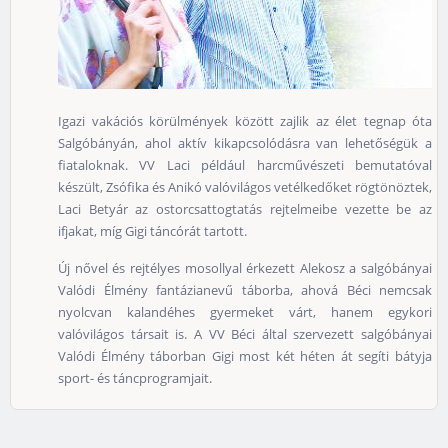
Igazi vakációs körülmények között zajlik az élet tegnap óta
Salgóbányán, ahol aktív kikapcsolódásra van lehetőségük a
fiataloknak. VV Laci például harcművészeti bemutatóval
készült, Zsófika és Anikó valóvilágos vetélkedőket rögtönöztek,
Laci Betyár az ostorcsattogtatás rejtelmeibe vezette be az
ifjakat, míg Gigi táncórát tartott.
Új nővel és rejtélyes mosollyal érkezett Alekosz a salgóbányai
Valódi Élmény fantázianevű táborba, ahová Béci nemcsak
nyolcvan kalandéhes gyermeket várt, hanem egykori
valóvilágos társait is. A VV Béci által szervezett salgóbányai
Valódi Élmény táborban Gigi most két héten át segíti bátyja
sport- és táncprogramjait.