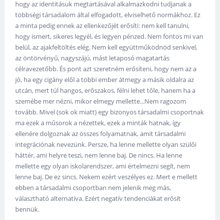
hogy az identitásuk megtartásával alkalmazkodni tudjanak a
többségi társadalom által elfogadott, elviselhető normákhoz. Ez
a minta pedig ennek az ellenkezőjét erősíti: nem kell tanulni,
hogy ismert, sikeres legyél, és legyen pénzed. Nem fontos mi van
belül, az ajakfeltöltés elég. Nem kell együttműködnöd senkivel,
az öntörvényű, nagyszájú, mást letaposó magatartás
célravezetőbb. És pont azt szeretném erősíteni, hogy nem az a
jó, ha egy cigány elől a többi ember átmegy a másik oldalra az
utcán, mert túl hangos, erőszakos, félni lehet tőle, hanem ha a
szemébe mer nézni, mikor elmegy mellette...Nem ragozom
tovább. Mivel (sok ok miatt) egy bizonyos társadalmi csoportnak
ma ezek a műsorok a nézettek, ezek a minták hatnak, így
ellenére dolgoznak az összes folyamatnak, amit társadalmi
integrációnak nevezünk. Persze, ha lenne mellette olyan szülői
háttér, ami helyre teszi, nem lenne baj. De nincs. Ha lenne
mellette egy olyan iskolarendszer, ami értelmezni segít, nem
lenne baj. De ez sincs. Nekem ezért veszélyes ez. Mert e mellett
ebben a társadalmi csoportban nem jelenik meg más,
választható alternatíva. Ezért negatív tendenciákat erősít
bennük.