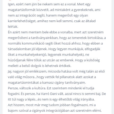
Igen, ezért nem jön be nekem sem ez a vonal. Mert egy
magatartásformát közvetít, ad mintaként a gyerekeknek, ami
nem az integrációt segíti, hanem megerősít egy olyan
karrierlehetőséget, amihez nem kell semmi, csak az általad
leírtak.
Én azért nem mentem bele ebbe a vonalba, mert azt szeretném
megerősíteni a tanítványainkban, hogy az ismeretek birtoklása, a
normális kommunikáció segíti őket hozzá ahhoz, hogy ebben a
társadalomban jól éljenek. Hogy legyen munkájuk, elfogadják
őket a munkahelyeken(jó, legyenek munkahelyek), ne
húzódjanak félre tőlük az utcán az emberek. Hogy a külsőség
mellett a belső dolgok is lehetnek értékek.
Jaj, nagyon jól emlékszem, micsoda hatása volt még talán az első
való világ műsora...hogy vették fel pillanatok alatt azokat a
magatartásmintákat a kamasz cigány tanítványaim.
Persze, változik a kultúra. Ezt szerintem mindenki el tudja
fogadni. És persze, ha Varró Dani vált, azzal nincs is semmi baj. De
itt túl nagy a lépés...és nem is egy élhetőbb világ irányába.
Azt hiszem, most már meg tudom jobban fogalmazni, mi a
bajom: szóval a cigányok integrációjában azt szeretném elérni,