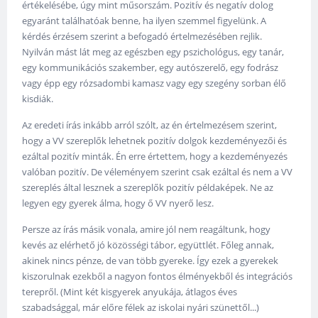
értékelésébe, úgy mint műsorszám. Pozitív és negatív dolog
egyaránt találhatóak benne, ha ilyen szemmel figyelünk. A
kérdés érzésem szerint a befogadó értelmezésében rejlik.
Nyilván mást lát meg az egészben egy pszichológus, egy tanár,
egy kommunikációs szakember, egy autószerelő, egy fodrász
vagy épp egy rózsadombi kamasz vagy egy szegény sorban élő
kisdiák.
Az eredeti írás inkább arról szólt, az én értelmezésem szerint,
hogy a VV szereplők lehetnek pozitív dolgok kezdeményezői és
ezáltal pozitív minták. Én erre értettem, hogy a kezdeményezés
valóban pozitív. De véleményem szerint csak ezáltal és nem a VV
szereplés által lesznek a szereplők pozitív példaképek. Ne az
legyen egy gyerek álma, hogy ő VV nyerő lesz.
Persze az írás másik vonala, amire jól nem reagáltunk, hogy
kevés az elérhető jó közösségi tábor, együttlét. Főleg annak,
akinek nincs pénze, de van több gyereke. Így ezek a gyerekek
kiszorulnak ezekből a nagyon fontos élményekből és integrációs
terepről. (Mint két kisgyerek anyukája, átlagos éves
szabadsággal, már előre félek az iskolai nyári szünettől...)