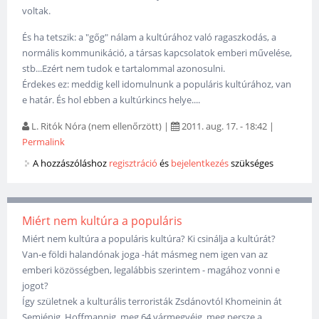
voltak.
És ha tetszik: a "gőg" nálam a kultúrához való ragaszkodás, a
normális kommunikáció, a társas kapcsolatok emberi művelése,
stb...Ezért nem tudok e tartalommal azonosulni.
Érdekes ez: meddig kell idomulnunk a populáris kultúrához, van
e határ. És hol ebben a kultúrkincs helye....
L. Ritók Nóra (nem ellenőrzött)
|
2011. aug. 17. - 18:42
|
Permalink
A hozzászóláshoz
regisztráció
és
bejelentkezés
szükséges
Miért nem kultúra a populáris
Miért nem kultúra a populáris kultúra? Ki csinálja a kultúrát?
Van-e földi halandónak joga -hát másmeg nem igen van az
emberi közösségben, legalábbis szerintem - magához vonni e
jogot?
Így születnek a kulturális terroristák Zsdánovtól Khomeinin át
Semjénig, Hoffmannig, meg 64 vármegyéig, meg persze a