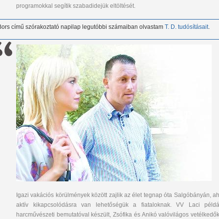
programokkal segítik szabadidejük eltöltését.
Bors című szórakoztató napilap legutóbbi számaiban olvastam
T. D. tudósításait
.
Igazi vakációs körülmények között zajlik az élet tegnap óta Salgóbányán, ah
aktív kikapcsolódásra van lehetőségük a fiataloknak. VV Laci példá
harcművészeti bemutatóval készült, Zsófika és Anikó valóvilágos vetélkedők