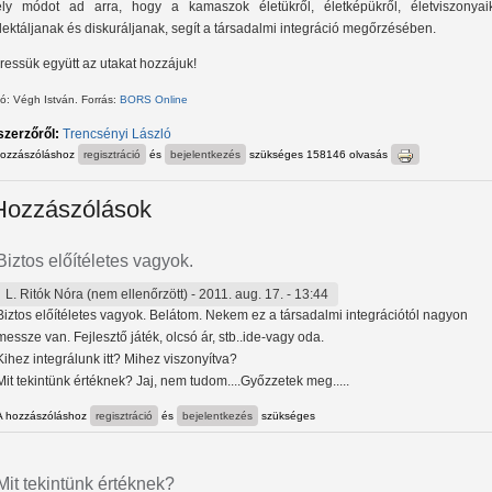
ly módot ad arra, hogy a kamaszok életükről, életképükről, életviszonyaik
flektáljanak és diskuráljanak, segít a társadalmi integráció megőrzésében.
ressük együtt az utakat hozzájuk!
ó: Végh István. Forrás:
BORS Online
szerzőről:
Trencsényi László
hozzászóláshoz
regisztráció
és
bejelentkezés
szükséges
158146 olvasás
Hozzászólások
Biztos előítéletes vagyok.
L. Ritók Nóra (nem ellenőrzött)
- 2011. aug. 17. - 13:44
Biztos előítéletes vagyok. Belátom. Nekem ez a társadalmi integrációtól nagyon
messze van. Fejlesztő játék, olcsó ár, stb..ide-vagy oda.
Kihez integrálunk itt? Mihez viszonyítva?
Mit tekintünk értéknek? Jaj, nem tudom....Győzzetek meg.....
A hozzászóláshoz
regisztráció
és
bejelentkezés
szükséges
Mit tekintünk értéknek?