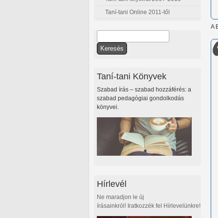
Taní-tani Online 2011-től
A 
Keresés
Keresés űrlap
Taní-tani Könyvek
Szabad írás – szabad hozzáférés: a
szabad pedagógiai gondolkodás
könyvei.
Hírlevél
Ne maradjon le új
írásainkról! Iratkozzék fel Hírlevelünkre!