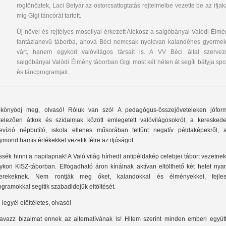
rögtönöztek, Laci Betyár az ostorcsattogtatás rejtelmeibe vezette be az ifjak
míg Gigi táncórát tartott.
Új nővel és rejtélyes mosollyal érkezett Alekosz a salgóbányai Valódi Élmé
fantázianevű táborba, ahová Béci nemcsak nyolcvan kalandéhes gyermek
várt, hanem egykori valóvilágos társait is. A VV Béci által szerveze
salgóbányai Valódi Élmény táborban Gigi most két héten át segíti bátyja spo
és táncprogramjait.
könyödj meg, olvasó! Róluk van szó! A pedagógus-összejöveteleken jófor
telezően átkok és szidalmak között emlegetett valóvilágosokról, a kereskede
levízió népbutító, iskola ellenes műsorában feltűnt negatív példaképekről, a
ymond hamis értékekkel vezetik félre az ifjúságot.
ssék hinni a napilapnak! A Való világ hírhedt antipéldakép celebjei tábort vezetne
ykori KISZ-táborban. Elfogadható áron kínálnak aktívan eltölthető két hetet nya
erekeknek. Nem rontják meg őket, kalandokkal és élményekkel, fejles
ogramokkal segítik szabadidejük eltöltését.
 legyél előítéletes, olvasó!
avazz bizalmat ennek az alternatívának is! Hitem szerint minden emberi együttl