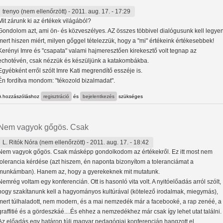
trenyo (nem ellenőrzött)
- 2011. aug. 17. - 17:29
Mit zárunk ki az értékek világából?
Gondolom azt, ami ön- és közveszélyes. AZ összes többivel dialógusunk kell legyen
mert hiszen miért, milyen gőggel tételezzük, hogy a "mi" értékeink értékesebbek!
Kerényi Imre és "csapata" valami hajmeresztően kirekesztő volt tegnap az
echotévén, csak nézzük és készüljünk a katakombákba.
Egyébként erről szólt Imre Kati megrendítő esszéje is.
Én fordítva mondom: "tékozold bizalmadat".
A hozzászóláshoz
regisztráció
és
bejelentkezés
szükséges
Nem vagyok gőgös. Csak
L. Ritók Nóra (nem ellenőrzött)
- 2011. aug. 17. - 18:42
Nem vagyok gőgös. Csak másképp gondolkodom az értékekről. Ez itt most nem
tolerancia kérdése (azt hiszem, én naponta bizonyítom a toleranciámat a
munkámban). Hanem az, hogy a gyerekeknek mit mutatunk.
Nemrég voltam egy konferencián. Ott is hasonló vita volt. A nyitóelőadás arról szólt,
hogy szakítanunk kell a hagyományos kultúrával (kötelező irodalmak, miegymás),
mert túlhaladott, nem modern, és a mai nemzedék már a facebooké, a rap zenéé, a
graffitié és a gördeszkáé....És ehhez a nemzedékhez már csak így lehet utat találni.
Az előadás egy határon túli magyar pedagógiai konferencián hangzott el.