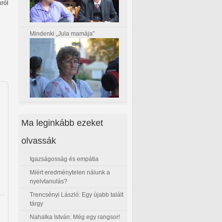
ról
Mindenki „Jula mamája”
Ma leginkább ezeket
olvassák
Igazságosság és empátia
Miért eredménytelen nálunk a
nyelvtanulás?
Trencsényi László: Egy újabb talált
tárgy
Nahalka István: Még egy rangsor!