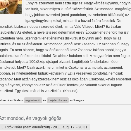
Ennyire szerintem nem tiszta ügy ez. Nagy kérdés ugyanis, hogy h
tanítunk, akkor milyen kultúrát közvetítsünk. Azt mondod, magánüg
hogy jobban szereted (mert gondolom, ezt vehetem állításnak) az
igazgyöngyös rajzokat, mint amit a házad falára festettek. De
mondjuk, biztosan jobban szereted őket, mint a Való Világot. Miért? Ez tisztán
szubjektív? Az életed, a neveltetésed determinál erre? Éppúgy lehetne fordítva is?
Szerintem nem. Szerintem lehet értelmes diskurzust folytatni arról, hogy mi az
értékes, és mi az értéktelen. Azt mondod, ebből lesz Zsdanov. Ez azonban túl nagy
ugrás. Én nem hiszem, hogy az értékrendből lesz Zsdanov. Inkább abból, hogy a
hatalom akar értékrendet diktálni. De ahhoz hatalom kell. A magyarórán nem fogjuk
Csokonai helyett a 100xSzép újságot olvasni. Legföljebb fondorlatos módon
mindkettőt. Mért? Csak azért, mert minket is Csokonaira tanítottak, azt ismerjük
jobban, és hitelesebben tudjuk képviselni? Ez is veszélyes gondolat, nemcsak
Zsdanov. Mert aztán egyszercsak nem lesz az iskolában Csokonai, kevés emberne
fog hiányozni, könnyebb lesz az élet Fluor Tomival, de valamit akkor el fogunk
veszíteni. Egy kicsit már el is veszítettük. (Knausz)
A hozzászóláshoz
regisztráció
és
bejelentkezés
szükséges
Azt mondod, én vagyok gőgős,
L. Ritók Nóra (nem ellenőrzött)
- 2011. aug. 17. - 20:31