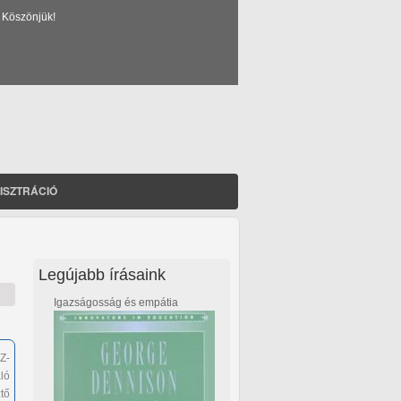
 Köszönjük!
ISZTRÁCIÓ
Legújabb írásaink
Igazságosság és empátia
Z-
ló
tő