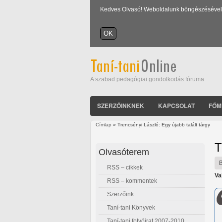
Kedves Olvasó! Weboldalunk böngészésével Ön
A szabad pedagógiai gondolkodás fóruma
SZERZŐINKNEK
KAPCSOLAT
FŐM
Címlap
» Trencsényi László: Egy újabb talált tárgy
Jelenlegi hely
T
Olvasóterem
RSS – cikkek
Va
RSS – kommentek
Szerzőink
Taní-tani Könyvek
Taní-tani folyóirat 2007-2010