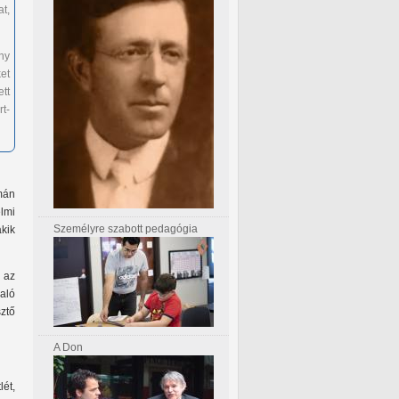
at,
ny
et
tt
rt-
mán
lmi
Személyre szabott pedagógia
kik
k az
raló
ztő
A Don
ét,