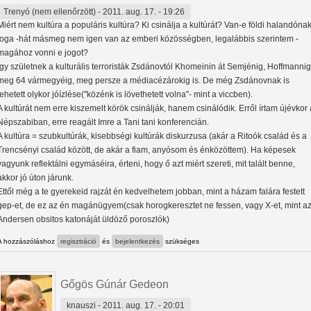
Trenyó (nem ellenőrzött)
- 2011. aug. 17. - 19:26
Miért nem kultúra a populáris kultúra? Ki csinálja a kultúrát? Van-e földi halandóna
joga -hát másmeg nem igen van az emberi közösségben, legalábbis szerintem -
magához vonni e jogot?
Így születnek a kulturális terroristák Zsdánovtól Khomeinin át Semjénig, Hoffmannig
meg 64 vármegyéig, meg persze a médiacézárokig is. De még Zsdánovnak is
lehetett olykor jóízlése("közénk is lövethetett volna"- mint a viccben).
A kultúrát nem erre kiszemelt körök csinálják, hanem csinálódik. Erről írtam újévkor 
Népszabiban, erre reagált Imre a Tani tani konferencián.
A kultúra = szubkultúrák, kisebbségi kultúrák diskurzusa (akár a Ritoók család és a
Trencsényi család között, de akár a fiam, anyósom és énközöttem). Ha képesek
vagyunk reflektálni egymáséira, érteni, hogy ő azt miért szereti, mit talált benne,
akkor jó úton járunk.
Ettől még a te gyerekeid rajzát én kedvelhetem jobban, mint a házam falára festett
gep-et, de ez az én magánügyem(csak horogkeresztet ne fessen, vagy X-et, mint a
Andersen obsitos katonáját üldöző poroszlók)
A hozzászóláshoz
regisztráció
és
bejelentkezés
szükséges
Gőgös Gúnár Gedeon
knauszi
- 2011. aug. 17. - 20:01