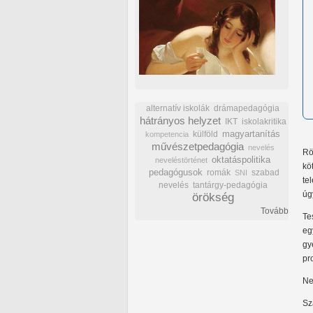
alternatív iskolák
drámapedagógia
hátrányos helyzet
IKT
iskolakritika
külföld
magyartanítás
kompetencia
művészetpedagógia
nevelés
Rö
oktatáspolitika
neveléstörténet
kö
pedagógusok
romák
szabad
SNI
te
nevelés
tantárgy-pedagógia
úg
örökség
Tovább
Te
eg
gy
pr
Ne
Sz