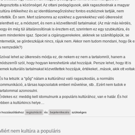
Megosztotta a közönséget. Az ottani pedagógusok, akik ragaszkodnak a magyar
kultúra értékeihez és az identitásmegőrzéshez fontos eszköznek tartják, nem
értették. Én sem. Mert számomra az ezekhez a gyerekekhez való útkeresést
jelentheti ez, a módszert, és nem a közvetítendő tartalmakat. (Az már más kérdés,
hogy én még túl általánosítónak is éreztem ezt, szerintem ez egy szubkultúra, és
nem mindenkire igaz. Speciel a cigánygyerekekre, akiknek se számítógépük, se
internetük, se gördeszkájuk nincs, rájuk nem. Akkor nem tudom mondani, hogy ők e
a nemzedék?)
Szóval lehet az útkeresés módja ez, de nekem ez nem a tartalomról, hanem a
módszerről szól, hogy hogyan kereshetünk utat hozzájuk. Persze lehet, hogy itt is
remek kulturális tartalmakat közvetítettek hozzájuk, értékeket...mások, akik ott voltak
És ha tetszik: a "gőg" nálam a kultúrához való ragaszkodás, a normális
kommunikáció, a társas kapcsolatok emberi művelése, stb...Ezért nem tudok e
tartalommal azonosulni.
Érdekes ez: meddig kell idomulnunk a populáris kultúrához, van e határ. És hol
ebben a kultúrkincs helye....
A hozzászóláshoz
regisztráció
és
bejelentkezés
szükséges
Miért nem kultúra a populáris