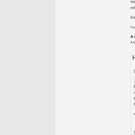
me
re
Ke
Fot
A 
A 