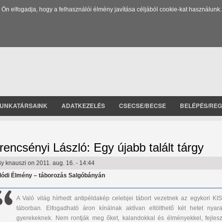
 elfogadja, hogy a felhasználói élmény javítása céljából cookie-kat használunk.
UNKATÁRSAINK
ADATKEZELÉS
CSECSE/BECSE
BELÉPÉS/REG
rencsényi László: Egy újabb talált tárgy
By
knauszi
on 2011. aug. 16. - 14:44
lódi Élmény – táborozás Salgóbányán
A Való világ hírhedt antipéldakép celebjei tábort vezetnek az egykori KIS
táborban. Elfogadható áron kínálnak aktívan eltölthető két hetet nyara
gyerekeknek. Nem rontják meg őket, kalandokkal és élményekkel, fejlesz