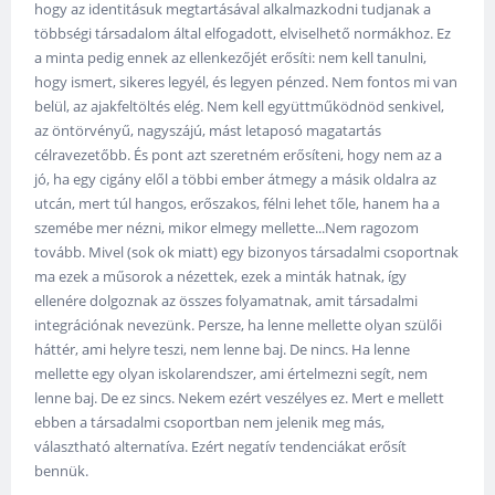
hogy az identitásuk megtartásával alkalmazkodni tudjanak a
többségi társadalom által elfogadott, elviselhető normákhoz. Ez
a minta pedig ennek az ellenkezőjét erősíti: nem kell tanulni,
hogy ismert, sikeres legyél, és legyen pénzed. Nem fontos mi van
belül, az ajakfeltöltés elég. Nem kell együttműködnöd senkivel,
az öntörvényű, nagyszájú, mást letaposó magatartás
célravezetőbb. És pont azt szeretném erősíteni, hogy nem az a
jó, ha egy cigány elől a többi ember átmegy a másik oldalra az
utcán, mert túl hangos, erőszakos, félni lehet tőle, hanem ha a
szemébe mer nézni, mikor elmegy mellette...Nem ragozom
tovább. Mivel (sok ok miatt) egy bizonyos társadalmi csoportnak
ma ezek a műsorok a nézettek, ezek a minták hatnak, így
ellenére dolgoznak az összes folyamatnak, amit társadalmi
integrációnak nevezünk. Persze, ha lenne mellette olyan szülői
háttér, ami helyre teszi, nem lenne baj. De nincs. Ha lenne
mellette egy olyan iskolarendszer, ami értelmezni segít, nem
lenne baj. De ez sincs. Nekem ezért veszélyes ez. Mert e mellett
ebben a társadalmi csoportban nem jelenik meg más,
választható alternatíva. Ezért negatív tendenciákat erősít
bennük.