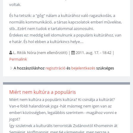
voltak.
És ha tetszik: a "gőg" nálam a kultúrához való ragaszkodás, a
normális kommunikáció, a társas kapcsolatok emberi művelése,
stb...Ezért nem tudok e tartalommal azonosulni.
Érdekes ez: meddig kell idomulnunk a populáris kultúrához, van
e határ. És hol ebben a kultúrkincs helye....
L. Ritók Nóra (nem ellenőrzött)
|
2011. aug. 17. - 18:42
|
Permalink
A hozzászóláshoz
regisztráció
és
bejelentkezés
szükséges
Miért nem kultúra a populáris
Miért nem kultúra a populáris kultúra? Ki csinálja a kultúrát?
Van-e földi halandónak joga -hát másmeg nem igen van az
emberi közösségben, legalábbis szerintem - magához vonni e
jogot?
Így születnek a kulturális terroristák Zsdánovtól Khomeinin át
Semjénig, Hoffmannig, meg 64 vármegyéig, meg persze a