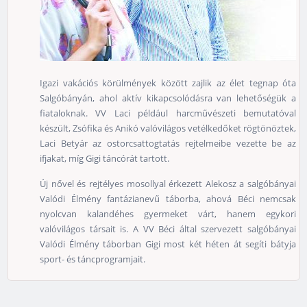
Igazi vakációs körülmények között zajlik az élet tegnap óta
Salgóbányán, ahol aktív kikapcsolódásra van lehetőségük a
fiataloknak. VV Laci például harcművészeti bemutatóval
készült, Zsófika és Anikó valóvilágos vetélkedőket rögtönöztek,
Laci Betyár az ostorcsattogtatás rejtelmeibe vezette be az
ifjakat, míg Gigi táncórát tartott.
Új nővel és rejtélyes mosollyal érkezett Alekosz a salgóbányai
Valódi Élmény fantázianevű táborba, ahová Béci nemcsak
nyolcvan kalandéhes gyermeket várt, hanem egykori
valóvilágos társait is. A VV Béci által szervezett salgóbányai
Valódi Élmény táborban Gigi most két héten át segíti bátyja
sport- és táncprogramjait.