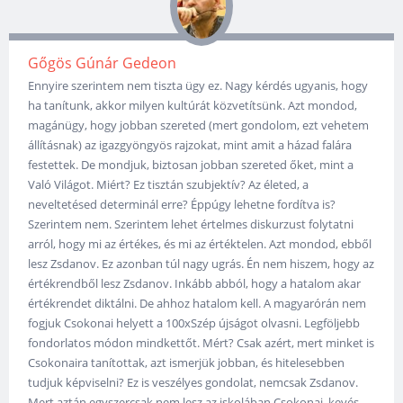
Gőgös Gúnár Gedeon
Ennyire szerintem nem tiszta ügy ez. Nagy kérdés ugyanis, hogy
ha tanítunk, akkor milyen kultúrát közvetítsünk. Azt mondod,
magánügy, hogy jobban szereted (mert gondolom, ezt vehetem
állításnak) az igazgyöngyös rajzokat, mint amit a házad falára
festettek. De mondjuk, biztosan jobban szereted őket, mint a
Való Világot. Miért? Ez tisztán szubjektív? Az életed, a
neveltetésed determinál erre? Éppúgy lehetne fordítva is?
Szerintem nem. Szerintem lehet értelmes diskurzust folytatni
arról, hogy mi az értékes, és mi az értéktelen. Azt mondod, ebből
lesz Zsdanov. Ez azonban túl nagy ugrás. Én nem hiszem, hogy az
értékrendből lesz Zsdanov. Inkább abból, hogy a hatalom akar
értékrendet diktálni. De ahhoz hatalom kell. A magyarórán nem
fogjuk Csokonai helyett a 100xSzép újságot olvasni. Legföljebb
fondorlatos módon mindkettőt. Mért? Csak azért, mert minket is
Csokonaira tanítottak, azt ismerjük jobban, és hitelesebben
tudjuk képviselni? Ez is veszélyes gondolat, nemcsak Zsdanov.
Mert aztán egyszercsak nem lesz az iskolában Csokonai, kevés