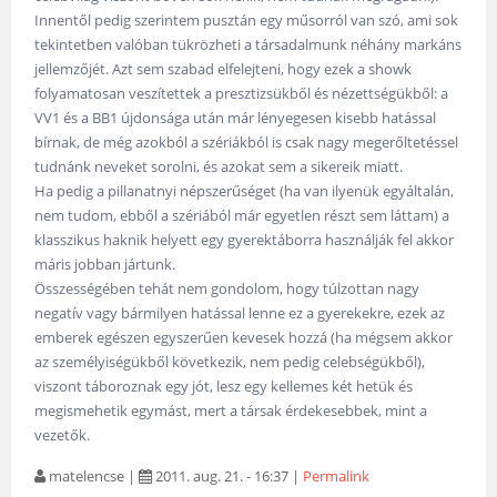
Innentől pedig szerintem pusztán egy műsorról van szó, ami sok
tekintetben valóban tükrözheti a társadalmunk néhány markáns
jellemzőjét. Azt sem szabad elfelejteni, hogy ezek a showk
folyamatosan veszítettek a presztizsükből és nézettségükből: a
VV1 és a BB1 újdonsága után már lényegesen kisebb hatással
bírnak, de még azokból a szériákból is csak nagy megerőltetéssel
tudnánk neveket sorolni, és azokat sem a sikereik miatt.
Ha pedig a pillanatnyi népszerűséget (ha van ilyenük egyáltalán,
nem tudom, ebből a szériából már egyetlen részt sem láttam) a
klasszikus haknik helyett egy gyerektáborra használják fel akkor
máris jobban jártunk.
Összességében tehát nem gondolom, hogy túlzottan nagy
negatív vagy bármilyen hatással lenne ez a gyerekekre, ezek az
emberek egészen egyszerűen kevesek hozzá (ha mégsem akkor
az személyiségükből következik, nem pedig celebségükből),
viszont táboroznak egy jót, lesz egy kellemes két hetük és
megismehetik egymást, mert a társak érdekesebbek, mint a
vezetők.
matelencse
|
2011. aug. 21. - 16:37
|
Permalink