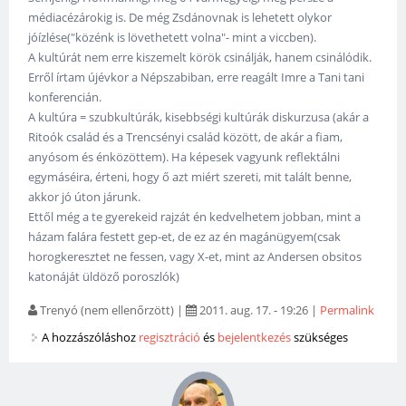
médiacézárokig is. De még Zsdánovnak is lehetett olykor
jóízlése("közénk is lövethetett volna"- mint a viccben).
A kultúrát nem erre kiszemelt körök csinálják, hanem csinálódik.
Erről írtam újévkor a Népszabiban, erre reagált Imre a Tani tani
konferencián.
A kultúra = szubkultúrák, kisebbségi kultúrák diskurzusa (akár a
Ritoók család és a Trencsényi család között, de akár a fiam,
anyósom és énközöttem). Ha képesek vagyunk reflektálni
egymáséira, érteni, hogy ő azt miért szereti, mit talált benne,
akkor jó úton járunk.
Ettől még a te gyerekeid rajzát én kedvelhetem jobban, mint a
házam falára festett gep-et, de ez az én magánügyem(csak
horogkeresztet ne fessen, vagy X-et, mint az Andersen obsitos
katonáját üldöző poroszlók)
Trenyó (nem ellenőrzött)
|
2011. aug. 17. - 19:26
|
Permalink
A hozzászóláshoz
regisztráció
és
bejelentkezés
szükséges