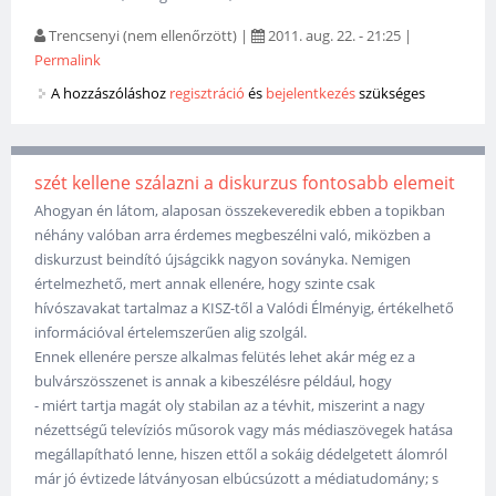
Trencsenyi (nem ellenőrzött)
|
2011. aug. 22. - 21:25
|
Permalink
A hozzászóláshoz
regisztráció
és
bejelentkezés
szükséges
szét kellene szálazni a diskurzus fontosabb elemeit
Ahogyan én látom, alaposan összekeveredik ebben a topikban
néhány valóban arra érdemes megbeszélni való, miközben a
diskurzust beindító újságcikk nagyon soványka. Nemigen
értelmezhető, mert annak ellenére, hogy szinte csak
hívószavakat tartalmaz a KISZ-től a Valódi Élményig, értékelhető
információval értelemszerűen alig szolgál.
Ennek ellenére persze alkalmas felütés lehet akár még ez a
bulvárszösszenet is annak a kibeszélésre például, hogy
- miért tartja magát oly stabilan az a tévhit, miszerint a nagy
nézettségű televíziós műsorok vagy más médiaszövegek hatása
megállapítható lenne, hiszen ettől a sokáig dédelgetett álomról
már jó évtizede látványosan elbúcsúzott a médiatudomány; s