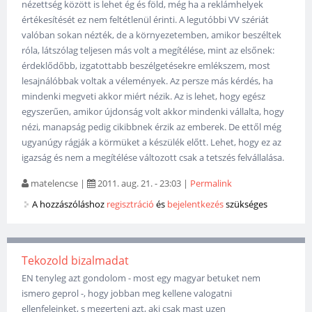
nézettség között is lehet ég és föld, még ha a reklámhelyek
értékesítését ez nem feltétlenül érinti. A legutóbbi VV szériát
valóban sokan nézték, de a környezetemben, amikor beszéltek
róla, látszólag teljesen más volt a megítélése, mint az elsőnek:
érdeklődőbb, izgatottabb beszélgetésekre emlékszem, most
lesajnálóbbak voltak a vélemények. Az persze más kérdés, ha
mindenki megveti akkor miért nézik. Az is lehet, hogy egész
egyszerűen, amikor újdonság volt akkor mindenki vállalta, hogy
nézi, manapság pedig cikibbnek érzik az emberek. De ettől még
ugyanúgy rágják a körmüket a készülék előtt. Lehet, hogy ez az
igazság és nem a megítélése változott csak a tetszés felvállalása.
matelencse
|
2011. aug. 21. - 23:03
|
Permalink
A hozzászóláshoz
regisztráció
és
bejelentkezés
szükséges
Tekozold bizalmadat
EN tenyleg azt gondolom - most egy magyar betuket nem
ismero geprol -, hogy jobban meg kellene valogatni
ellenfeleinket, s megerteni azt, aki csak mast uzen