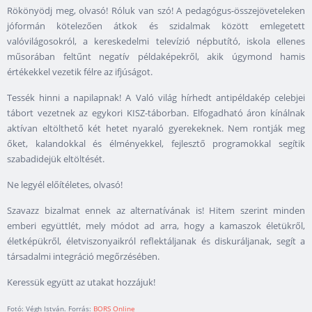
Rökönyödj meg, olvasó! Róluk van szó! A pedagógus-összejöveteleken
jóformán kötelezően átkok és szidalmak között emlegetett
valóvilágosokról, a kereskedelmi televízió népbutító, iskola ellenes
műsorában feltűnt negatív példaképekről, akik úgymond hamis
értékekkel vezetik félre az ifjúságot.
Tessék hinni a napilapnak! A Való világ hírhedt antipéldakép celebjei
tábort vezetnek az egykori KISZ-táborban. Elfogadható áron kínálnak
aktívan eltölthető két hetet nyaraló gyerekeknek. Nem rontják meg
őket, kalandokkal és élményekkel, fejlesztő programokkal segítik
szabadidejük eltöltését.
Ne legyél előítéletes, olvasó!
Szavazz bizalmat ennek az alternatívának is! Hitem szerint minden
emberi együttlét, mely módot ad arra, hogy a kamaszok életükről,
életképükről, életviszonyaikról reflektáljanak és diskuráljanak, segít a
társadalmi integráció megőrzésében.
Keressük együtt az utakat hozzájuk!
Fotó: Végh István. Forrás:
BORS Online