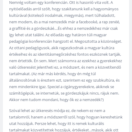
Nemrég voltam egy konferencián. Ott is hasonló vita volt. A
nyitóelőadás arról szólt, hogy szakítanunk kell a hagyományos
kultúrával (kötelező irodalmak, miegymás), mert túlhaladott,
nem modern, és a mai nemzedék már a facebooké, a rap zenéé,
a graffitié és a gördeszkáé....És ehhez a nemzedékhez már csak
így lehet utat találni. Az előadás egy határon túli magyar
pedagógiai konferencián hangzott el. Megosztotta a közönséget.
Az ottani pedagógusok, akik ragaszkodnak a magyar kultúra
értékeihez és az identitásmegőrzéshez fontos eszköznek tartják,
nem értették. Én sem. Mert számomra az ezekhez a gyerekekhez
való útkeresést jelentheti ez, a módszert, és nem a közvetítendő
tartalmakat. (Az már más kérdés, hogy én még túl
általánosítónak is éreztem ezt, szerintem ez egy szubkultúra, és
nem mindenkire igaz. Speciel a cigánygyerekekre, akiknek se
számítógépük, se internetük, se gördeszkájuk nincs, rájuk nem.
Akkor nem tudom mondani, hogy ők ez a nemzedék?)
Szóval lehet az útkeresés módja ez, de nekem ez nem a
tartalomról, hanem a módszerről szól, hogy hogyan kereshetünk
utat hozzájuk. Persze lehet, hogy itt is remek kulturális
tartalmakat közvetítettek hozzájuk, értékeket...mások, akik ott