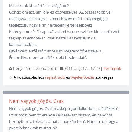
Mit zárunk ki az értékek világából?
Gondolom azt, ami ön- és közveszélyes. AZ összes többivel
dialógusunk kell legyen, mert hiszen miért, milyen gőggel
tételezzük, hogy a "mi" értékeink értékesebbek!
Kerényi Imre és "csapata" valami hajmeresztően kirekesztő volt
tegnap az echotévén, csak nézzük és készüljünk a
katakombákba.
Egyébként erről szólt Imre Kati megrendítő esszéje is.
Én fordítva mondom: "tékozold bizalmadat".
trenyo (nem ellenőrzött)
|
2011. aug. 17. - 17:29
|
Permalink
A hozzászóláshoz
regisztráció
és
bejelentkezés
szükséges
Nem vagyok gőgös. Csak
Nem vagyok gőgös. Csak másképp gondolkodom az értékekről.
Ez itt most nem tolerancia kérdése (azt hiszem, én naponta
bizonyítom a toleranciámat a munkámban). Hanem az, hogy a
gyerekeknek mit mutatunk.