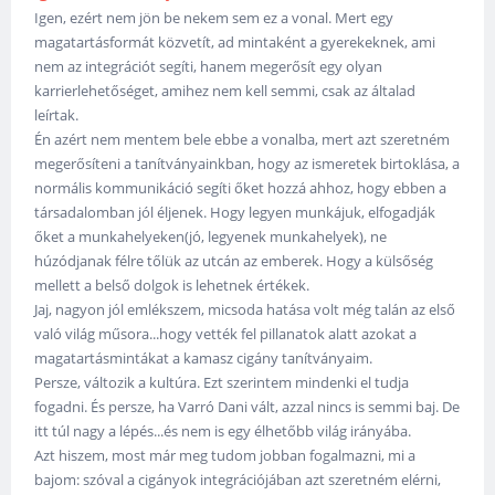
Igen, ezért nem jön be nekem sem ez a vonal. Mert egy
magatartásformát közvetít, ad mintaként a gyerekeknek, ami
nem az integrációt segíti, hanem megerősít egy olyan
karrierlehetőséget, amihez nem kell semmi, csak az általad
leírtak.
Én azért nem mentem bele ebbe a vonalba, mert azt szeretném
megerősíteni a tanítványainkban, hogy az ismeretek birtoklása, a
normális kommunikáció segíti őket hozzá ahhoz, hogy ebben a
társadalomban jól éljenek. Hogy legyen munkájuk, elfogadják
őket a munkahelyeken(jó, legyenek munkahelyek), ne
húzódjanak félre tőlük az utcán az emberek. Hogy a külsőség
mellett a belső dolgok is lehetnek értékek.
Jaj, nagyon jól emlékszem, micsoda hatása volt még talán az első
való világ műsora...hogy vették fel pillanatok alatt azokat a
magatartásmintákat a kamasz cigány tanítványaim.
Persze, változik a kultúra. Ezt szerintem mindenki el tudja
fogadni. És persze, ha Varró Dani vált, azzal nincs is semmi baj. De
itt túl nagy a lépés...és nem is egy élhetőbb világ irányába.
Azt hiszem, most már meg tudom jobban fogalmazni, mi a
bajom: szóval a cigányok integrációjában azt szeretném elérni,