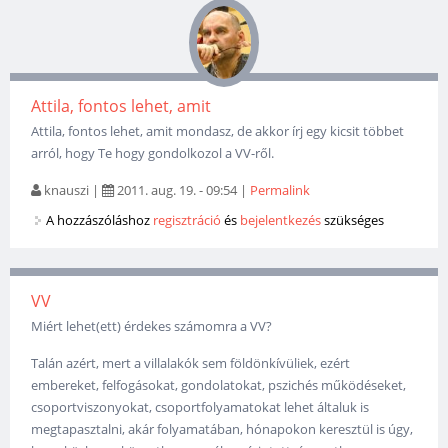
Attila, fontos lehet, amit
Attila, fontos lehet, amit mondasz, de akkor írj egy kicsit többet
arról, hogy Te hogy gondolkozol a VV-ről.
knauszi
|
2011. aug. 19. - 09:54
|
Permalink
A hozzászóláshoz
regisztráció
és
bejelentkezés
szükséges
VV
Miért lehet(ett) érdekes számomra a VV?
Talán azért, mert a villalakók sem földönkívüliek, ezért
embereket, felfogásokat, gondolatokat, pszichés működéseket,
csoportviszonyokat, csoportfolyamatokat lehet általuk is
megtapasztalni, akár folyamatában, hónapokon keresztül is úgy,