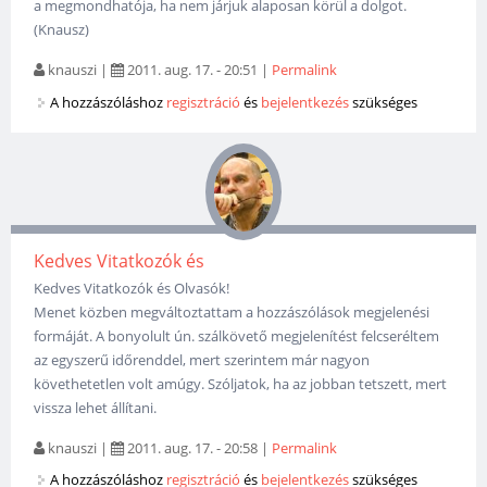
a megmondhatója, ha nem járjuk alaposan körül a dolgot.
(Knausz)
knauszi
|
2011. aug. 17. - 20:51
|
Permalink
A hozzászóláshoz
regisztráció
és
bejelentkezés
szükséges
Kedves Vitatkozók és
Kedves Vitatkozók és Olvasók!
Menet közben megváltoztattam a hozzászólások megjelenési
formáját. A bonyolult ún. szálkövető megjelenítést felcseréltem
az egyszerű időrenddel, mert szerintem már nagyon
követhetetlen volt amúgy. Szóljatok, ha az jobban tetszett, mert
vissza lehet állítani.
knauszi
|
2011. aug. 17. - 20:58
|
Permalink
A hozzászóláshoz
regisztráció
és
bejelentkezés
szükséges