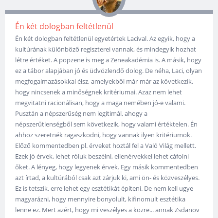
Én két dologban feltétlenül
Én két dologban feltétlenül egyetértek Lacival. Az egyik, hogy a
kultúrának különböző regiszterei vannak, és mindegyik hozhat
létre értéket. A popzene is meg a Zeneakadémia is. A másik, hogy
ez a tábor alapjában jó és üdvözlendő dolog. De néha, Laci, olyan
megfogalmazásokkal élsz, amelyekből már-már az következik,
hogy nincsenek a minőségnek kritériumai. Azaz nem lehet
megvitatni racionálisan, hogy a maga nemében jó-e valami.
Pusztán a népszerűség nem legitimál, ahogy a
népszerűtlenségből sem következik, hogy valami értéktelen. Én
ahhoz szeretnék ragaszkodni, hogy vannak ilyen kritériumok.
Előző kommentedben pl. érveket hoztál fel a Való Világ mellett.
Ezek jó érvek, lehet róluk beszélni, ellenérvekkel lehet cáfolni
őket. A lényeg, hogy legyenek érvek. Egy másik kommentedben
azt írtad, a kultúrából csak azt zárjuk ki, ami ön- és közveszélyes.
Ez is tetszik, erre lehet egy esztétikát építeni. De nem kell ugye
magyarázni, hogy mennyire bonyolult, kifinomult esztétika
lenne ez. Mert azért, hogy mi veszélyes a közre... annak Zsdanov