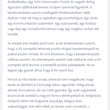
értékelésébe, úgy mint műsorszám. Pozitív és negatív dolog
egyaránt találhatóak benne, ha ilyen szemmel figyelünk. A
kérdés érzésem szerint a befogadó értelmezésében rejlik.
Nyilván mást lát meg az egészben egy pszichológus, egy tanár,
egy kommunikációs szakember, egy autószerelő, egy fodrász
vagy épp egy rózsadombi kamasz vagy egy szegény sorban élő
kisdiák.
Az eredeti írás inkább arról szólt, az én értelmezésem szerint,
hogy a VV szereplők lehetnek pozitív dolgok kezdeményezői és
ezáltal pozitív minták. Én erre értettem, hogy a kezdeményezés
valóban pozitív. De véleményem szerint csak ezáltal és nem a VV
szereplés által lesznek a szereplők pozitív példaképek. Ne az
legyen egy gyerek álma, hogy ő VV nyerő lesz.
Persze az írás másik vonala, amire jól nem reagáltunk, hogy
kevés az elérhető jó közösségi tábor, együttlét. Főleg annak,
akinek nincs pénze, de van több gyereke. Így ezek a gyerekek
kiszorulnak ezekből a nagyon fontos élményekből és integrációs
terepről. (Mint két kisgyerek anyukája, átlagos éves
szabadsággal, már előre félek az iskolai nyári szünettől...)