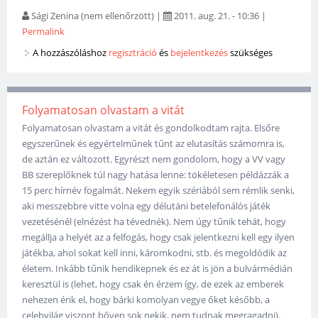
Sági Zenina (nem ellenőrzött)
|
2011. aug. 21. - 10:36
|
Permalink
A hozzászóláshoz
regisztráció
és
bejelentkezés
szükséges
Folyamatosan olvastam a vitát
Folyamatosan olvastam a vitát és gondolkodtam rajta. Elsőre
egyszerűnek és egyértelműnek tűnt az elutasítás számomra is,
de aztán ez változott. Egyrészt nem gondolom, hogy a VV vagy
BB szereplőknek túl nagy hatása lenne: tökéletesen példázzák a
15 perc hírnév fogalmát. Nekem egyik szériából sem rémlik senki,
aki messzebbre vitte volna egy délutáni betelefonálós játék
vezetésénél (elnézést ha tévednék). Nem úgy tűnik tehát, hogy
megállja a helyét az a felfogás, hogy csak jelentkezni kell egy ilyen
játékba, ahol sokat kell inni, káromkodni, stb. és megoldódik az
életem. Inkább tűnik hendikepnek és ez át is jön a bulvármédián
keresztül is (lehet, hogy csak én érzem így, de ezek az emberek
nehezen érik el, hogy bárki komolyan vegye őket később, a
celebvilág viszont bőven sok nekik, nem tudnak megragadni).