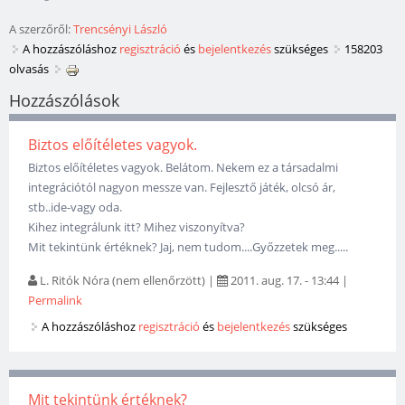
A szerzőről:
Trencsényi László
A hozzászóláshoz
regisztráció
és
bejelentkezés
szükséges
158203
olvasás
Hozzászólások
Biztos előítéletes vagyok.
Biztos előítéletes vagyok. Belátom. Nekem ez a társadalmi
integrációtól nagyon messze van. Fejlesztő játék, olcsó ár,
stb..ide-vagy oda.
Kihez integrálunk itt? Mihez viszonyítva?
Mit tekintünk értéknek? Jaj, nem tudom....Győzzetek meg.....
L. Ritók Nóra (nem ellenőrzött)
|
2011. aug. 17. - 13:44
|
Permalink
A hozzászóláshoz
regisztráció
és
bejelentkezés
szükséges
Mit tekintünk értéknek?