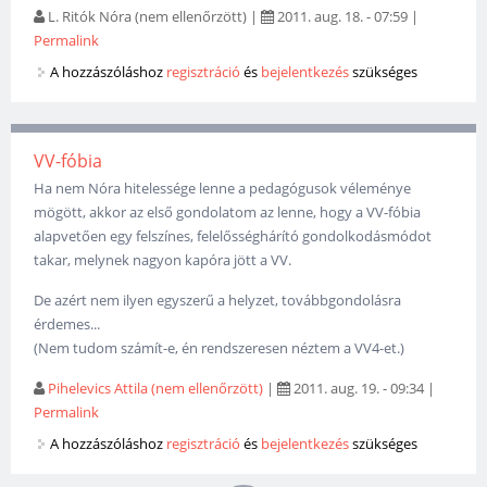
L. Ritók Nóra (nem ellenőrzött)
|
2011. aug. 18. - 07:59
|
Permalink
A hozzászóláshoz
regisztráció
és
bejelentkezés
szükséges
VV-fóbia
Ha nem Nóra hitelessége lenne a pedagógusok véleménye
mögött, akkor az első gondolatom az lenne, hogy a VV-fóbia
alapvetően egy felszínes, felelősséghárító gondolkodásmódot
takar, melynek nagyon kapóra jött a VV.
De azért nem ilyen egyszerű a helyzet, továbbgondolásra
érdemes...
(Nem tudom számít-e, én rendszeresen néztem a VV4-et.)
Pihelevics Attila (nem ellenőrzött)
|
2011. aug. 19. - 09:34
|
Permalink
A hozzászóláshoz
regisztráció
és
bejelentkezés
szükséges