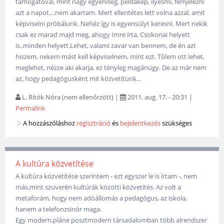
támogatóval, mint nagy egyéniség, példakép, ilyesmi, fémjelezni
azt a napot....nem akartam. Mert ellentétes lett volna azzal, amit
képviselni próbálunk. Nehéz így is egyensúlyt keresni. Mert nekik
csak ez marad majd meg, ahogy Imre írta, Csokonai helyett
is..minden helyett.Lehet, valami zavar van bennem, de én azt
hiszem, nekem mást kell képviselnem, mint ezt. Tőlem ott lehet,
meglehet, nézze aki akarja, ez tényleg magánügy. De az már nem
az, hogy pedagógusként mit közvetítünk...
L. Ritók Nóra (nem ellenőrzött)
|
2011. aug. 17. - 20:31
|
Permalink
A hozzászóláshoz
regisztráció
és
bejelentkezés
szükséges
A kultúra közvetítése
A kultúra közvetítése szerintem - ezt egyszer le is írtam -, nem
más,mint szuverén kultúrák közötti közvetítés. Az volt a
metaforám, hogy nem adóállomás a pedagógus, az iskola,
hanem a telefonzsinór maga.
Egy modern,pláne posztmodern társadalomban több alrendszer