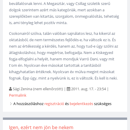
bevállalósnak lenni. A Megasztár, vagy Csillag születik szerű
dolgok szerintem azért más kategóriák, mert azokban a
szereplőkben van kitartás, szorgalom, önmegvalósítás, tehetség
is, ami tényleg lehet pozitív minta.
Csokonairól szólva, talán valóban sajnálatos lesz, ha kikerül az
oktatásból, de nem természetes fejlődés-e, ha változik ez is. És
nem az értékesség a kérdés, hanem az, hogy tud-e úgy szólni az
átlagiskoláshoz, hogy megértse, befogadja. Nem a Kiskegyed
fogja elfoglalni a helyét, hanem mondjuk Varró Dani, vagy mit
t'om én. Nyolcvan éve másokat tartottak a tanításból
kihagyhatatlan értéknek. Nyolcvan év múlva megint másokat
fognak. Épp úgy, mint a nyelvünk is, ez is változik. És kell is neki.
Sági Zenina (nem ellenőrzött)
|
2011. aug. 17. - 23:54
|
Permalink
A hozzászóláshoz
regisztráció
és
bejelentkezés
szükséges
Igen, ezért nem jön be nekem