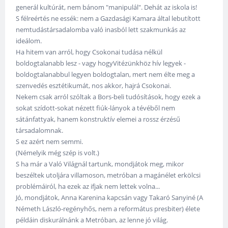
generál kultúrát, nem bánom "manipulál". Dehát az iskola is!
S félreértés ne essék: nem a Gazdasági Kamara által lebutított
nemtudástársadalomba való inasból lett szakmunkás az
ideálom.
Ha hitem van arról, hogy Csokonai tudása nélkül
boldogtalanabb lesz - vagy hogyVitézünkhöz hív legyek -
boldogtalanabbul legyen boldogtalan, mert nem élte meg a
szenvedés esztétikumát, nos akkor, hajrá Csokonai.
Nekem csak arról szóltak a Bors-beli tudósítások, hogy ezek a
sokat szídott-sokat nézett fiúk-lányok a tévéből nem
sátánfattyak, hanem konstruktív elemei a rossz érzésű
társadalomnak.
S ez azért nem semmi.
(Némelyik még szép is volt.)
S ha már a Való Világnál tartunk, mondjátok meg, mikor
beszéltek utoljára villamoson, metróban a magánélet erkölcsi
problémáiról, ha ezek az ifjak nem lettek volna...
Jó, mondjátok, Anna Karenina kapcsán vagy Takaró Sanyiné (A
Németh László-regényhős, nem a református presbiter) élete
példáin diskurálnánk a Metróban, az lenne jó világ.