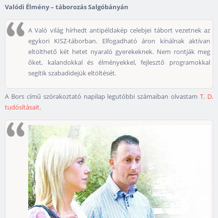
Valódi Élmény – táborozás Salgóbányán
A Való világ hírhedt antipéldakép celebjei tábort vezetnek az
egykori KISZ-táborban. Elfogadható áron kínálnak aktívan
eltölthető két hetet nyaraló gyerekeknek. Nem rontják meg
őket, kalandokkal és élményekkel, fejlesztő programokkal
segítik szabadidejük eltöltését.
A Bors című szórakoztató napilap legutóbbi számaiban olvastam
T. D.
tudósításait
.