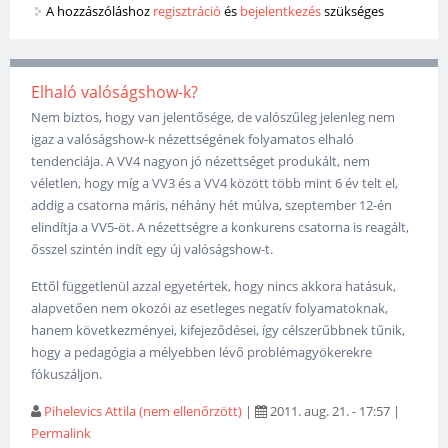
A hozzászóláshoz
regisztráció
és
bejelentkezés
szükséges
Elhaló valóságshow-k?
Nem biztos, hogy van jelentősége, de valószűleg jelenleg nem
igaz a valóságshow-k nézettségének folyamatos elhaló
tendenciája. A VV4 nagyon jó nézettséget produkált, nem
véletlen, hogy míg a VV3 és a VV4 között több mint 6 év telt el,
addig a csatorna máris, néhány hét múlva, szeptember 12-én
elindítja a VV5-öt. A nézettségre a konkurens csatorna is reagált,
ősszel szintén indít egy új valóságshow-t.
Ettől függetlenül azzal egyetértek, hogy nincs akkora hatásuk,
alapvetően nem okozói az esetleges negatív folyamatoknak,
hanem következményei, kifejeződései, így célszerűbbnek tűnik,
hogy a pedagógia a mélyebben lévő problémagyökerekre
fókuszáljon.
Pihelevics Attila (nem ellenőrzött)
|
2011. aug. 21. - 17:57
|
Permalink