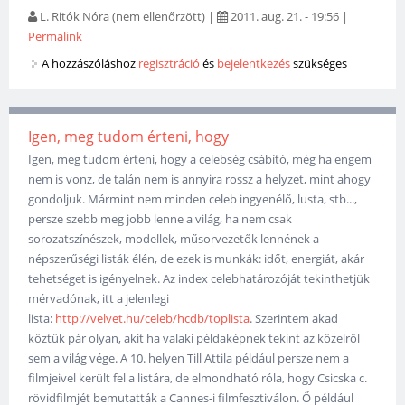
L. Ritók Nóra (nem ellenőrzött)
|
2011. aug. 21. - 19:56
|
Permalink
A hozzászóláshoz
regisztráció
és
bejelentkezés
szükséges
Igen, meg tudom érteni, hogy
Igen, meg tudom érteni, hogy a celebség csábító, még ha engem
nem is vonz, de talán nem is annyira rossz a helyzet, mint ahogy
gondoljuk. Mármint nem minden celeb ingyenélő, lusta, stb...,
persze szebb meg jobb lenne a világ, ha nem csak
sorozatszínészek, modellek, műsorvezetők lennének a
népszerűségi listák élén, de ezek is munkák: időt, energiát, akár
tehetséget is igényelnek. Az index celebhatározóját tekinthetjük
mérvadónak, itt a jelenlegi
lista:
http://velvet.hu/celeb/hcdb/toplista
. Szerintem akad
köztük pár olyan, akit ha valaki példaképnek tekint az közelről
sem a világ vége. A 10. helyen Till Attila például persze nem a
filmjeivel került fel a listára, de elmondható róla, hogy Csicska c.
rövidfilmjét bemutatták a Cannes-i filmfesztiválon. Ő például