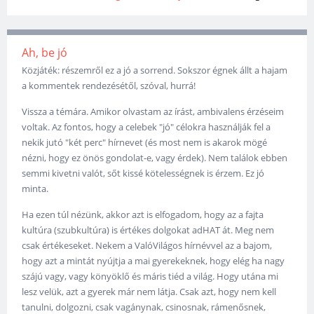
Ah, be jó
Közjáték: részemről ez a jó a sorrend. Sokszor égnek állt a hajam
a kommentek rendezésétől, szóval, hurrá!
Vissza a témára. Amikor olvastam az írást, ambivalens érzéseim
voltak. Az fontos, hogy a celebek "jó" célokra használják fel a
nekik jutó "két perc" hírnevet (és most nem is akarok mögé
nézni, hogy ez önös gondolat-e, vagy érdek). Nem találok ebben
semmi kivetni valót, sőt kissé kötelességnek is érzem. Ez jó
minta.
Ha ezen túl nézünk, akkor azt is elfogadom, hogy az a fajta
kultúra (szubkultúra) is értékes dolgokat adHAT át. Meg nem
csak értékeseket. Nekem a ValóVilágos hírnévvel az a bajom,
hogy azt a mintát nyújtja a mai gyerekeknek, hogy elég ha nagy
szájú vagy, vagy könyöklő és máris tiéd a világ. Hogy utána mi
lesz velük, azt a gyerek már nem látja. Csak azt, hogy nem kell
tanulni, dolgozni, csak vagánynak, csinosnak, rámenősnek,