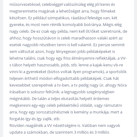
műsorvezetéssel, celebséggel valószínúleg elég jól keres és
megteremtette magának a lehetőséget arra, hogy filmeket
készítsen. Ez például szimpatikus, ráadásul felesége van, két
gyereke, és most nem rémlik komolyabb botránya. Mégis elég
nagy celeb. De ez csak egy példa, nem kell őt/őket szeretnünk, de
ahhoz, hogy hosszútávon is celeb maradhasson valaki azért az
esetek nagyobb részében tenni is kell valamit. Ez persze semmit
sem változtat azon, hogy lényegesen jobb példaképeket is
lehetne találni, csak hogy egy friss élményemre reflektáljak, a VV-
s tábor helyett hasznosabb, jobb, stb. lenne a kajak-kenu vb-re
vinni ki a gyerekeket (biztos voltak ilyen programok), a sportolók
teljesen érthető módon elfogadottabb példaképek. Csak hát
kevesebbet szerepelnek a tv-ben, a tv pedig nagy úr, ahogy Nóra
írásaiban is sokszor feltűnik: a legnagyobb szegénységben
méginkább. De talán a teljes elutasítás helyett érdemes
megkeresni egy-egy celeb példaértékű oldalát, vagy rámutatni
arra, hogy egy sorozatszínésznek is kemény a munkája, mert a
forgatás így-és így zajlik, stb.
Röviden reagálnék a VV nézettségére is. Valóban nem vagyok
update a számokban, de szerintem 3 milliós és 3 milliós