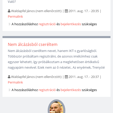
Való?
Waldapfel János (nem ellenőrzött)
|
2011. aug. 17. - 20:35
|
Permalink
A hozzászóláshoz
regisztráció
és
bejelentkezés
szükséges
Nem álcázásból cseréltem
Nem álcázásból cseréltem nevet, hanem IKT-s gyarlóságból.
Többször próbáltam regisztrálni, de azonos imélcímhez csak
egyszer lehetett, így próbálkoztam a meglehetősen értékelvű
nagyapám nevével. Ezek nem az ő nézetei.. Az enyémek, Trenyóé
Waldapfel János (nem ellenőrzött)
|
2011. aug. 17. - 20:37
|
Permalink
A hozzászóláshoz
regisztráció
és
bejelentkezés
szükséges