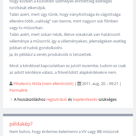
hogy közben a közvetlen személyes érintettség esetleges
torzítását elkerüljük.
Talán azért, mert úgy tűnik, hogy irányítottsága és vágottsága
ellenére több „valóság” van benne, mint nagyon sok filmben
vagy tv-műsorban.
Talán azért, mert sokan nézik, illetve sokaknak van határozott
véleménye a műsorról, így a véleményeken, jelenségeken esetleg
jobban el tudok gondolkodni.
Ja, és például a zenés produkciók is tetszettek.
Most a kérdéssel kapcsolatban ez jutott eszembe, tudom ez csak
az adott kérdésre válasz, a fölvetődött alapkérdésekre nem.
Pihelevics Attila (nem ellenőrzött)
|
2011. aug. 20. - 09:21
|
Permalink
A hozzászóláshoz
regisztráció
és
bejelentkezés
szükséges
példakép?
Nem biztos, hogy érdemes belemenni a VV vagy BB műsorok