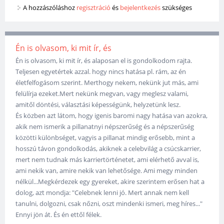
A hozzászóláshoz
regisztráció
és
bejelentkezés
szükséges
Én is olvasom, ki mit ír, és
Én is olvasom, ki mit ír, és alaposan el is gondolkodom rajta.
Teljesen egyetértek azzal. hogy nincs hatása pl. rám, az én
életfelfogásom szerint. Merthogy nekem, nekünk jut más, ami
felülírja ezeket.Mert nekünk megvan, vagy meglesz valami,
amitől döntési, választási képességünk, helyzetünk lesz.
És közben azt látom, hogy igenis baromi nagy hatása van azokra,
akik nem ismerik a pillanatnyi népszerűség és a népszerűség
közötti különbséget, vagyis a pillanat mindig erősebb, mint a
hosszú távon gondolkodás, akiknek a celebvilág a csúcskarrier,
mert nem tudnak más karriertörténetet, ami elérhető avval is,
ami nekik van, amire nekik van lehetősége. Ami megy minden
nélkül...Megkérdezek egy gyereket, akire szerintem erősen hat a
dolog, azt mondja: "Celebnek lenni jó. Mert annak nem kell
tanulni, dolgozni, csak nőzni, oszt mindenki ismeri, meg híres..."
Ennyi jön át. És én ettől félek.