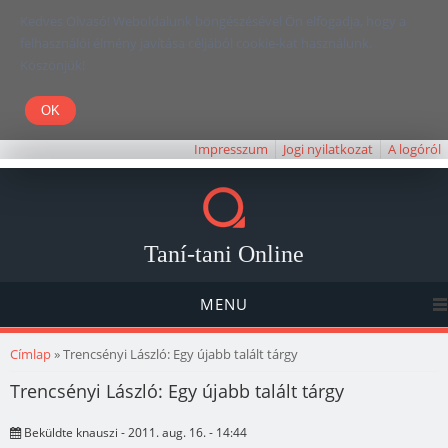
Kedves Olvasó! Weboldalunk böngészésével Ön elfogadja, hogy a
felhasználói élmény javítása céljából cookie-kat használunk.
Köszönjük!
Impresszum
Jogi nyilatkozat
A logóról
Taní-tani Online
MENU
Jelenlegi hely
Címlap
» Trencsényi László: Egy újabb talált tárgy
Trencsényi László: Egy újabb talált tárgy
Beküldte
knauszi
- 2011. aug. 16. - 14:44