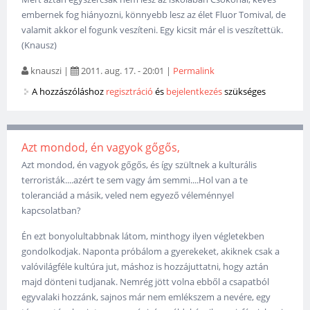
embernek fog hiányozni, könnyebb lesz az élet Fluor Tomival, de
valamit akkor el fogunk veszíteni. Egy kicsit már el is veszítettük.
(Knausz)
knauszi
|
2011. aug. 17. - 20:01
|
Permalink
A hozzászóláshoz
regisztráció
és
bejelentkezés
szükséges
Azt mondod, én vagyok gőgős,
Azt mondod, én vagyok gőgős, és így szültnek a kulturális
terroristák....azért te sem vagy ám semmi....Hol van a te
toleranciád a másik, veled nem egyező véleménnyel
kapcsolatban?
Én ezt bonyolultabbnak látom, minthogy ilyen végletekben
gondolkodjak. Naponta próbálom a gyerekeket, akiknek csak a
valóvilágféle kultúra jut, máshoz is hozzájuttatni, hogy aztán
majd dönteni tudjanak. Nemrég jött volna ebből a csapatból
egyvalaki hozzánk, sajnos már nem emlékszem a nevére, egy